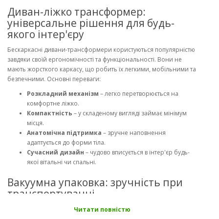
Диван-ліжко трансформер:
універсальне рішення для будь-
якого інтер'єру
Бескаркасні дивани-трансформери користуються популярністю
завдяки своїй ергономічності та функціональності. Вони не
мають жорсткого каркасу, що робить їх легкими, мобільними та
безпечними. Основні переваги:
Розкладний механізм
– легко перетворюється на
комфортне ліжко.
Компактність
– у складеному вигляді займає мінімум
місця.
Анатомічна підтримка
– зручне наповнення
адаптується до форми тіла.
Сучасний дизайн
– чудово вписується в інтер'єр будь-
якої вітальні чи спальні.
Вакуумна упаковка: зручність при
транспортуванні
Сучасні технології виробництва дозволяють упаковувати
Читати повністю
безкаркасні дивани у вакуумне пакування, що значно полегшує