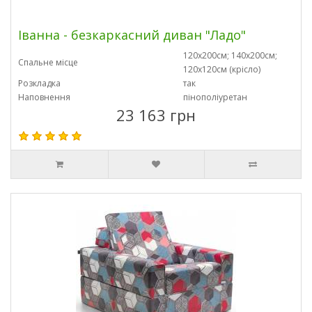
Іванна - безкаркасний диван "Ладо"
120х200см; 140х200см;
Спальне місце
120х120см (крісло)
Розкладка
так
Наповнення
пінополіуретан
23 163 грн