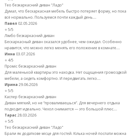
Тео безкаркасний диван "Ладо"
Думал, что бескаркасная мебель быстро потеряет форму, но пока
всё нормально. Пользуемся почти каждый день....
Павел
02.05.2026
⭐ 5/5
Лімбо безкаркасний диван
Бескаркасный диван оказался удобнее, чем ожидал. Особенно
нравится, что можно легко менять его положение в комнате....
Инна
03.07.2026
⭐ 4/5
Проміс безкаркасний диван
Для маленькой квартиры это находка. Нет ощущения громоздкой
мебели, а сидеть комфортно. И передвигать легко....
Ирина
29.06.2026
⭐ 5/5
Каспер безкаркасний диван
Диван мягкий, но не “проваливаешься”. Для вечернего отдыха
подходит идеально. Чехол снимается — это большой плюс....
Тарас
28.03.2026
⭐ 5/5
Тео безкаркасний диван "Ладо"
Брали як додаткове місце для гостей. Кілька ночей поспати можна