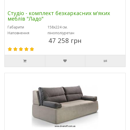
Студіо - комплект безкаркасних м'яких
меблів "Ладо"
Габарити
158х224 см.
Наповнення
пінополіуретан
47 258 грн