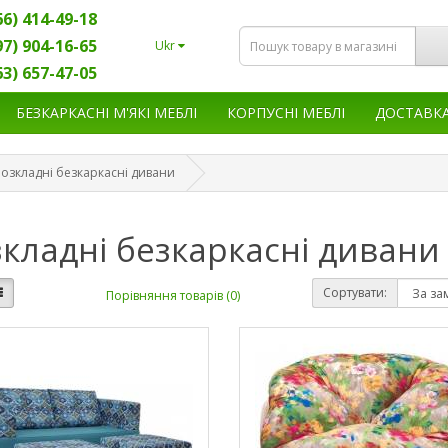
66) 414-49-18
97) 904-16-65
Ukr
63) 657-47-05
БЕЗКАРКАСНІ М'ЯКІ МЕБЛІ
КОРПУСНІ МЕБЛІ
ДОСТАВК
Розкладні безкаркасні дивани
кладні безкаркасні дивани
Сортувати:
Порівняння товарів (0)