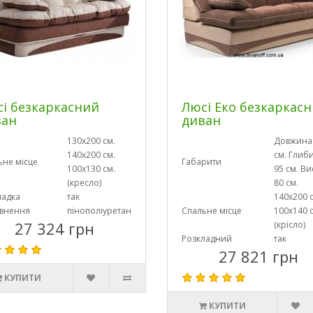
і безкаркасний
Люсі Еко безкаркас
ван
диван
130х200 см.
Довжина
140х200 см.
см. Глиб
ьне місце
Габарити
100х130 см.
95 см. Ви
(кресло)
80 см.
ладка
так
140х200 
внення
пінополіуретан
Спальне місце
100х140 
27 324 грн
(крісло)
Розкладний
так
27 821 грн
КУПИТИ
КУПИТИ