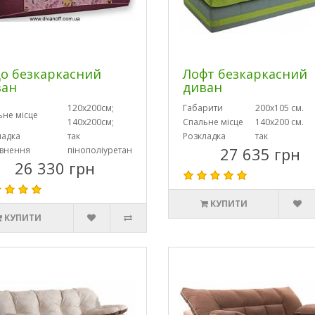
о безкаркасний
Лофт безкаркасний
ван
диван
120х200см;
Габарити
200х105 см.
ьне місце
140х200см;
Спальне місце
140х200 см.
ладка
так
Розкладка
так
27 635 грн
внення
пінополіуретан
26 330 грн
КУПИТИ
КУПИТИ