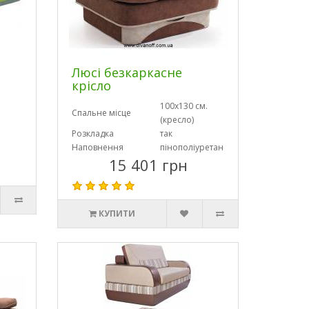
Люсі безкаркасне
крісло
100х130 см.
Спальне місце
(кресло)
Розкладка
так
Наповнення
пінополіуретан
15 401 грн
КУПИТИ