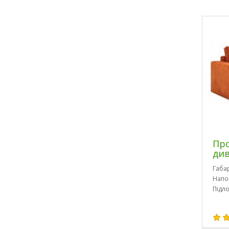
Про
ди
Габа
Напо
Підло