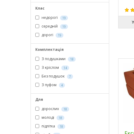
Клас
недорогі
19
середній
19
дорогі
19
Комплектація
З подушками
18
З кріслом
14
Без подушок
7
З пуфом
4
Для
дорослих
18
молоді
18
підлітка
18
Екс