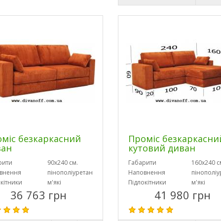
міс безкаркасний
Проміс безкаркасни
ван
кутовий диван
рити
90х240 см.
Габарити
160х240 с
внення
пінополіуретан
Наповнення
пінополіу
кітники
м'які
Підлокітники
м'які
36 763 грн
41 980 грн