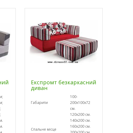
ний
Експромт безкаркасний
диван
м;
100-
м;
Габарити
200х100х72
;
см.
;
120х200 см.
м.
140х200 см.
м.
160х200 см.
Спальне місце
м.
200х200 см.