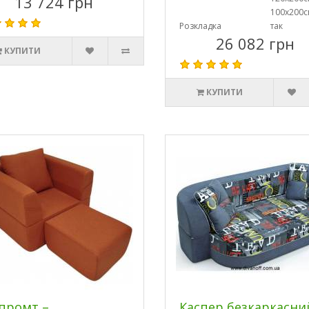
13 724 грн
100х200с
Розкладка
так
26 082 грн
КУПИТИ
КУПИТИ
промт –
Каспер безкаркасни