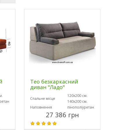
й
Тео безкаркасний
диван "Ладо"
м.
120х200 см.
Спальне місце
ретан
140х200 см.
Наповнення
пінополіуретан
27 386 грн