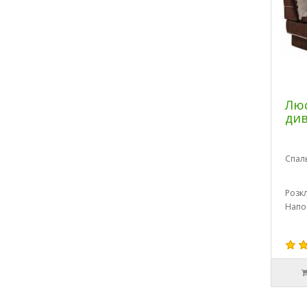
Люс
ди
Спал
Розк
Напо