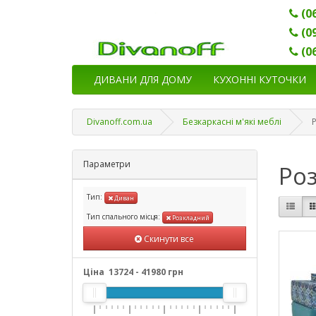
(0
(0
(0
ДИВАНИ ДЛЯ ДОМУ
КУХОННІ КУТОЧКИ
Divanoff.com.ua
Безкаркасні м'які меблі
Параметри
Роз
Тип:
Диван
Тип спального місця:
Розкладний
Скинути все
Ціна
13724
-
41980
грн