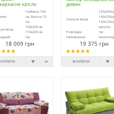
каркасне крісло
диван
Глибина: 100
120х200см
рити
см. Висота: 72
140х200см
Спальне місце
см.
120х120с
100х200 см.
(крісло)
ьне місце
110х200 см.
Розкладка
так
ладний
так
Наповнення
пінополіу
18 009 грн
19 375 грн
КУПИТИ
КУПИТИ