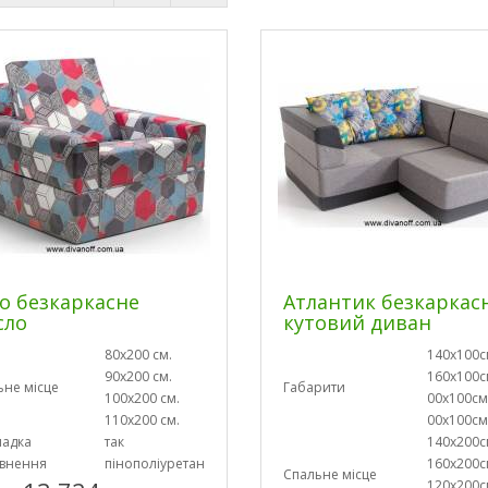
о безкаркасне
Атлантик безкаркас
сло
кутовий диван
80х200 см.
140х100с
90х200 см.
160х100с
ьне місце
Габарити
100х200 см.
00х100см
110х200 см.
00х100см
ладка
так
140х200с
внення
пінополіуретан
160х200с
Спальне місце
120х200с