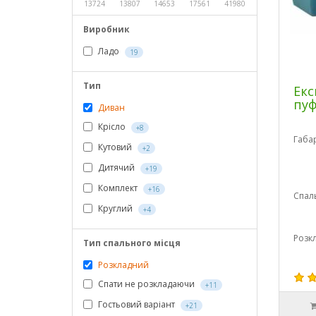
13724
13807
14653
17561
41980
Виробник
Ладо
19
Тип
Екс
пу
Диван
Крісло
+8
Габа
Кутовий
+2
Дитячий
+19
Комплект
+16
Спал
Круглий
+4
Розк
Тип спального місця
Розкладний
Спати не розкладаючи
+11
Гостьовий варіант
+21