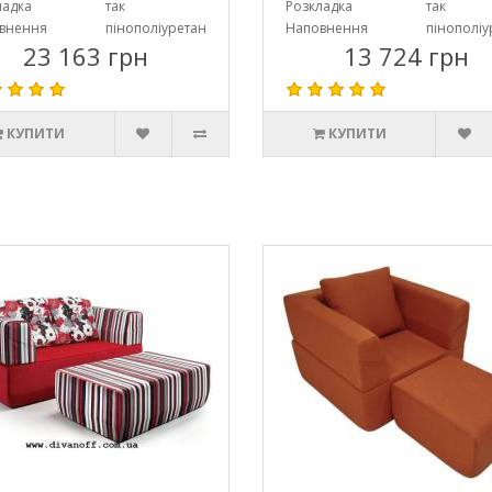
ладка
так
Розкладка
так
внення
пінополіуретан
Наповнення
пінополіу
23 163 грн
13 724 грн
КУПИТИ
КУПИТИ