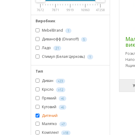
7672
7871
9919
16960
47258
Виробник
MebelBrand
1
Ма
Диванофф (Divanoff)
5
вик
Ладо
21
Розк
Стимул (Белая Церковь)
1
Напо
Ящик
Тип
Диван
+23
Крісло
+12
Прямий
+6
Кутовий
+6
Дитячий
Малятко
+7
Комплект
+18