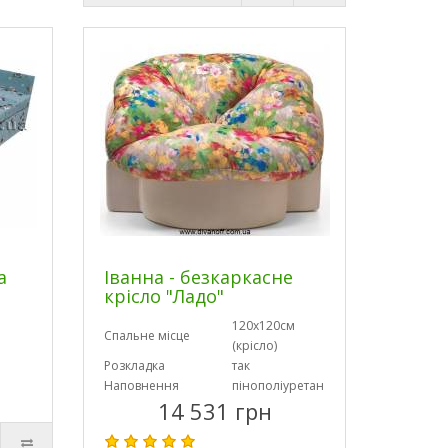
а
Іванна - безкаркасне
крісло "Ладо"
120х120см
Спальне місце
(крісло)
Розкладка
так
Наповнення
пінополіуретан
14 531 грн