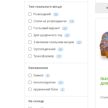
Тип спального місця
Розкладний
26
Спати не розкладаючи
14
Гостьовий варіант
22
Для щоденного сну
27
З великим спальним місцем
22
Ортопедичний
26
Трансформер
17
Наповнення
Ламелі
3
Іва
див
пінополіуретан
27
пружинний блок
2
Спал
На складі