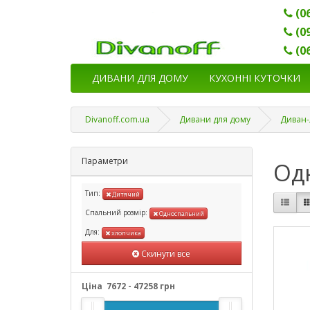
(0
(0
(0
ДИВАНИ ДЛЯ ДОМУ
КУХОННІ КУТОЧКИ
Divanoff.com.ua
Дивани для дому
Диван-
Параметри
Од
Тип:
Дитячий
Спальний розмір:
Односпальний
Для:
хлопчика
Скинути все
Ціна
7672
-
47258
грн