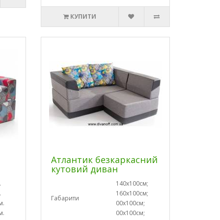
КУПИТИ
Атлантик безкаркасний
кутовий диван
.
140х100см;
.
160х100см;
Габарити
м.
00х100см;
м.
00х100см;