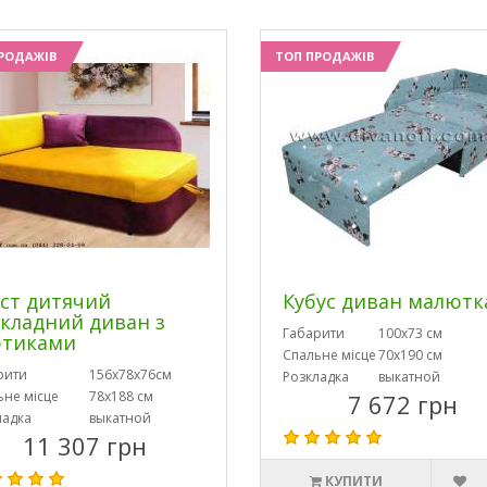
РОДАЖІВ
ТОП ПРОДАЖІВ
ст дитячий
Кубус диван малютк
кладний диван з
Габарити
100х73 см
ртиками
Спальне місце
70х190 см
рити
156х78х76см
Розкладка
выкатной
ьне місце
78х188 см
7 672 грн
ладка
выкатной
11 307 грн
КУПИТИ