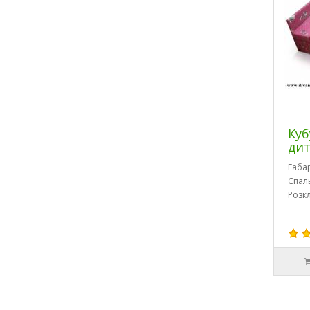
Куб
дит
Габа
Спал
Розк