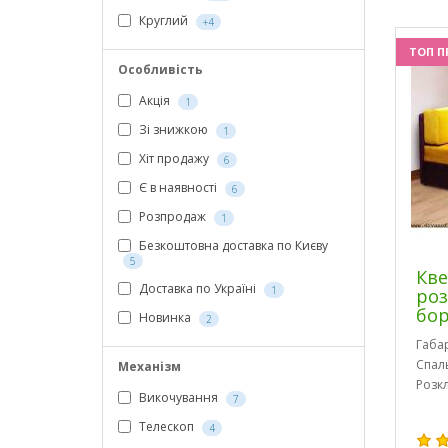
Круглий
+4
ТОП П
Особливість
Акція
1
Зі знижкою
1
Хіт продажу
6
Є в наявності
6
Розпродаж
1
Безкоштовна доставка по Києву
5
Кве
Доставка по Україні
1
роз
бо
Новинка
2
Габа
Спал
Механізм
Розк
Викочування
7
Телескоп
4