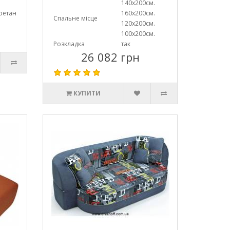
140х200см.
ретан
160х200см.
Спальне місце
120х200см.
100х200см.
Розкладка
так
26 082 грн
КУПИТИ