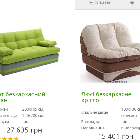
КУПИТИ
т безкаркасний
Люсі безкаркасне
ван
крісло
рити
200х105 см.
100х130 с
Спальне місце
ьне місце
140х200 см.
(кресло)
ладка
так
Розкладка
так
27 635 грн
Наповнення
пінополіу
15 401 грн