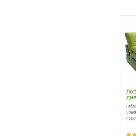
Лоф
ди
Габа
Спал
Розк