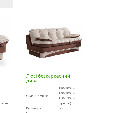
Люсі безкаркасний
диван
м.
130х200 см.
140х200 см.
Спальне місце
100х130 см.
ретан
(кресло)
Розкладка
так