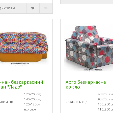
КУПИТИ
нна - безкаркасний
Арго безкаркасне
ан "Ладо"
крісло
120х200см;
80х200 см
140х200см;
90х200 см
ьне місце
Спальне місце
120х120см
100х200 с
(крісло)
110х200 с