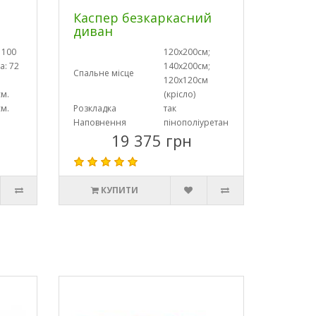
Каспер безкаркасний
диван
 100
120х200см;
а: 72
140х200см;
Спальне місце
120х120см
см.
(крісло)
см.
Розкладка
так
Наповнення
пінополіуретан
19 375 грн
КУПИТИ