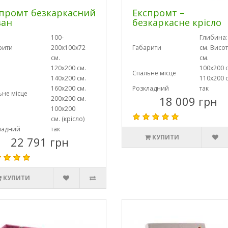
промт безкаркасний
Експромт –
ван
безкаркасне крісло
100-
Глибина:
рити
200х100х72
Габарити
см. Висот
см.
см.
120х200 см.
100х200 
Спальне місце
140х200 см.
110х200 
160х200 см.
Розкладний
так
ьне місце
18 009 грн
200х200 см.
100х200
см. (крісло)
ладний
так
КУПИТИ
22 791 грн
КУПИТИ