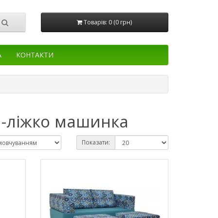
Товарів: 0 (0 грн)
А
КОНТАКТИ
-ліжко машинка
Показати: