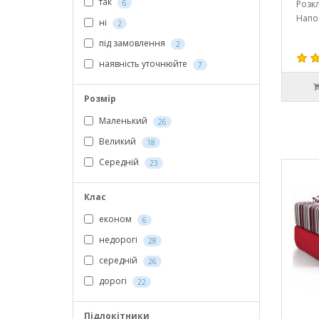
так
6
Розк
Напо
ні
2
під замовлення
2
наявність уточнюйте
7
Розмір
Маленький
26
Великий
18
Середній
23
Клас
економ
6
недорогі
28
середній
26
дорогі
22
Підлокітники