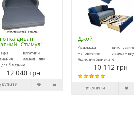
лютка диван
Джой
атний "Стимул"
Розкладка
викочуванн
ладка
викатний
Наповнення
ламелі + ппу
внення
ламелі + ппу
Ящик для білизни
є
 для білизни
є
10 112 грн
12 040 грн
КУПИТИ
КУПИТИ