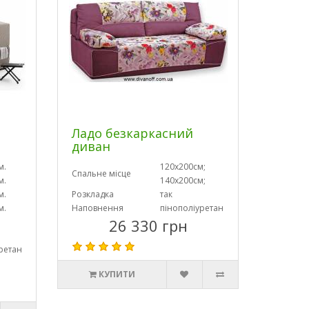
Ладо безкаркасний
диван
м.
120х200см;
Спальне місце
м.
140х200см;
м.
Розкладка
так
м.
Наповнення
пінополіуретан
26 330 грн
ретан
КУПИТИ