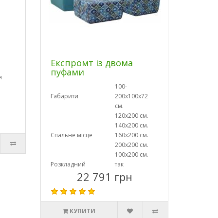
Експромт із двома
пуфами
я
100-
Габарити
200х100х72
см.
120х200 см.
140х200 см.
Спальне місце
160х200 см.
200х200 см.
100х200 см.
Розкладний
так
22 791 грн
КУПИТИ