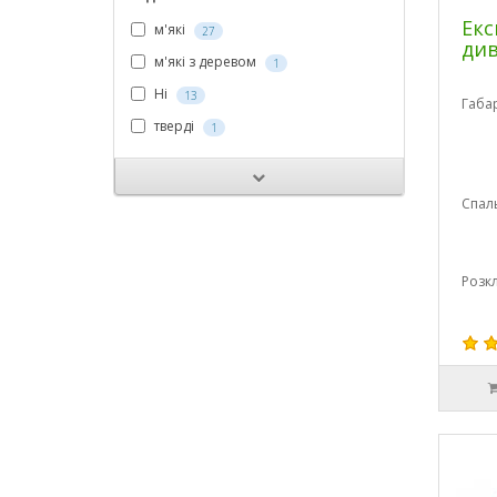
Екс
м'які
27
ди
м'які з деревом
1
Ні
13
Габа
тверді
1
Спал
Розк