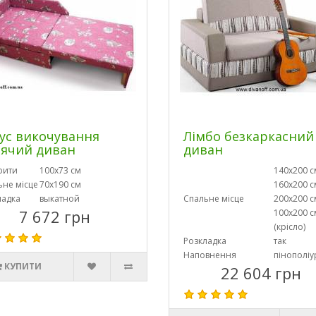
ус викочування
Лімбо безкаркасний
ячий диван
диван
рити
100х73 см
140х200 с
ьне місце
70х190 см
160х200 с
ладка
выкатной
Спальне місце
200х200 с
7 672 грн
100х200 с
(крісло)
Розкладка
так
Наповнення
пінополіу
КУПИТИ
22 604 грн