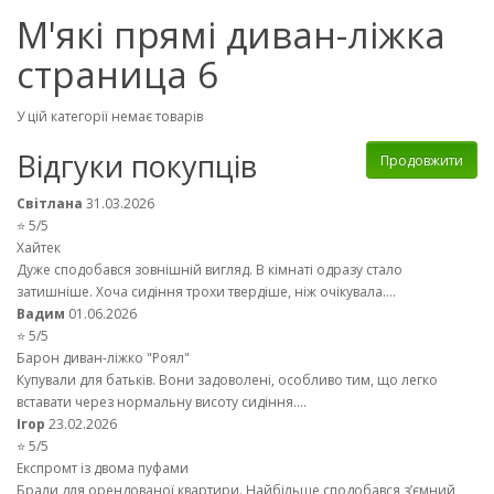
М'які прямі диван-ліжка
страница 6
У цій категорії немає товарів
Відгуки покупців
Продовжити
Світлана
31.03.2026
⭐ 5/5
Хайтек
Дуже сподобався зовнішній вигляд. В кімнаті одразу стало
затишніше. Хоча сидіння трохи твердіше, ніж очікувала....
Вадим
01.06.2026
⭐ 5/5
Барон диван-ліжко "Роял"
Купували для батьків. Вони задоволені, особливо тим, що легко
вставати через нормальну висоту сидіння....
Ігор
23.02.2026
⭐ 5/5
Експромт із двома пуфами
Брали для орендованої квартири. Найбільше сподобався з’ємний