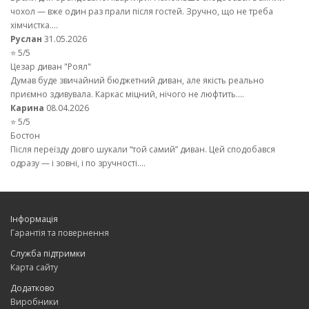
чохол — вже один раз прали після гостей. Зручно, що не треба
хімчистка....
Руслан
31.05.2026
⭐ 5/5
Цезар диван "Роял"
Думав буде звичайний бюджетний диван, але якість реально
приємно здивувала. Каркас міцний, нічого не люфтить....
Карина
08.04.2026
⭐ 5/5
Бостон
Після переїзду довго шукали “той самий” диван. Цей сподобався
одразу — і зовні, і по зручності....
Інформація
Гарантія та повернення
Служба підтримки
Карта сайту
Додатково
Виробники