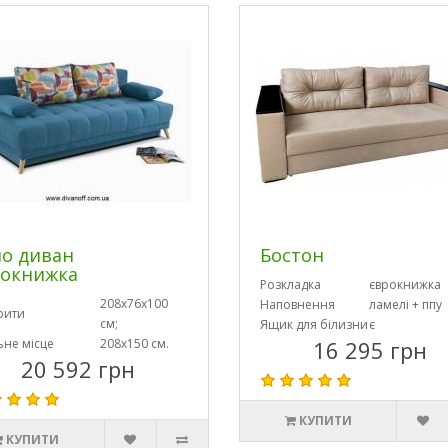
о диван
Бостон
рокнижка
Розкладка
єврокнижка
208х76х100
Наповнення
ламелі + ппу
рити
см;
Ящик для білизни
є
ьне місце
208х150 см.
16 295 грн
20 592 грн
КУПИТИ
КУПИТИ