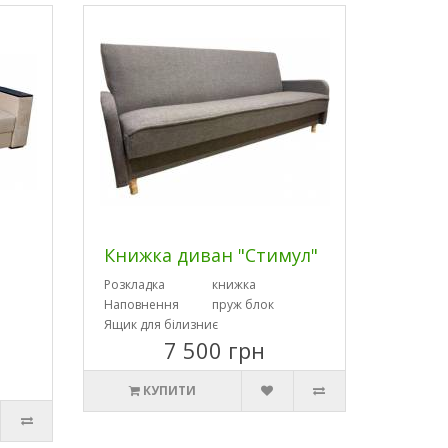
Книжка диван "Стимул"
Розкладка
книжка
Наповнення
пруж блок
Ящик для білизни
є
7 500 грн
КУПИТИ