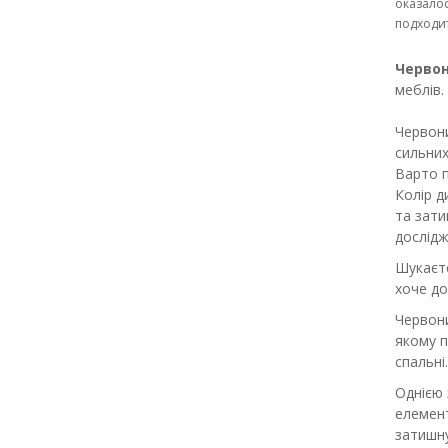
оказалос
подходит.
Черво
меблів.
Червони
сильних
Варто п
Колір д
та зати
дослідж
Шукаєте
хоче до
Червони
якому п
спальні.
Однією 
елемент
затишн