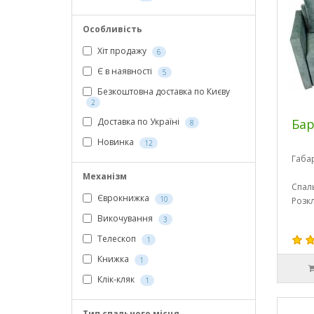
Особливість
Хіт продажу
6
Є в наявності
5
Безкоштовна доставка по Києву
2
Бар
Доставка по Україні
8
Новинка
12
Габа
Механізм
Спал
Єврокнижка
10
Розк
Викочування
3
Телескоп
1
Книжка
1
Клік-кляк
1
Тип спального місця