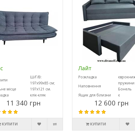
с
Лайт
Ш/Г/В:
Розкладка
єврокни
рити
197х99х85 см;
пружини
Наповнення
ьне місце
197х121 см.
Бонель
ладка
клік-кляк
Ящик для білизни
є
11 340 грн
12 600 грн
КУПИТИ
КУПИТИ