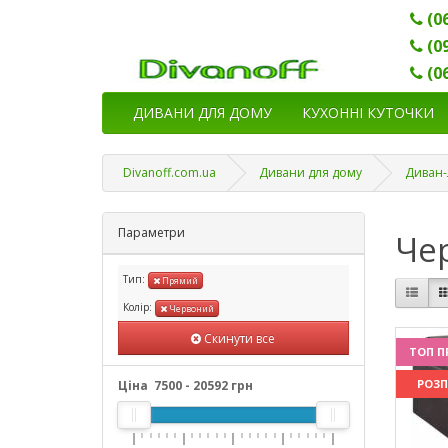
(0
(0
(0
ДИВАНИ ДЛЯ ДОМУ
КУХОННІ КУТОЧКИ
Divanoff.com.ua
Дивани для дому
Диван-
Параметри
Че
Тип:
Прямий
Колір:
Червоний
Скинути все
ТОП П
РОЗ
Ціна
7500
-
20592
грн