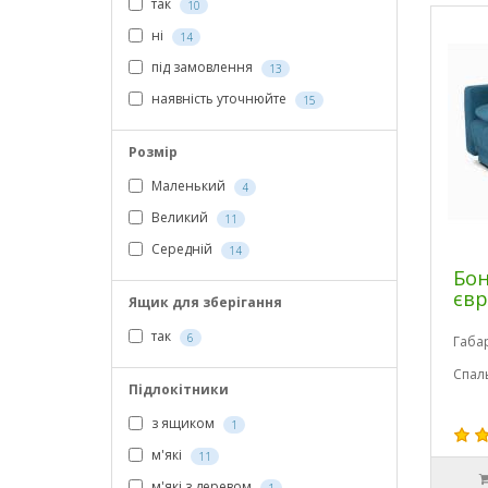
так
10
ні
14
під замовлення
13
наявність уточнюйте
15
Розмір
Маленький
4
Великий
11
Середній
14
Бон
єв
Ящик для зберігання
так
6
Габа
Спал
Підлокітники
з ящиком
1
м'які
11
м'які з деревом