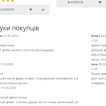
КУПИТИ
КУПИТИ
гуки покупців
ин
31.05.2016
Denys
24.
⭐ 5/5
иван-ліжко
Диван Амі
диван, можно спать не раскладывая. ...
Добрый де
https://di
заказ, опл
7.10.2018
Інна
03.03
⭐ 5/5
на
Малюк ди
себе такой диван в офис. Сотрудникам понравился, а я
Діти часто
качеством и ценой....
очікувала..
й
11.10.2018
вузький диван в нішу
ый диван. Сначала думал что он очень маленький, но