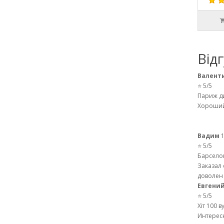
Від
Валент
⭐ 5/5
Париж д
Хороший 
Вадим
1
⭐ 5/5
Барсело
Заказал 
доволен 
Евгени
⭐ 5/5
Хіт 100 
Интересн