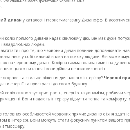
ь что спальное место достаточно хорошее. Мне
...
ний диван
у каталозі інтернет-магазину Диванофф. В асортимент
й колір прямого дивана надає хвилюючу дію. Він має дуже потуж
 і владолюбних людей.
ам'ятати і про те, що червоний диван повинен доповнювати нав
ивана несе у собі сильний вплив на психіку людини. Він може зму
шок на червоному дивані. Колірна гамма впливатиме і на душевни
енням цього питання і вони дійшли певних висновків.
 яскраве та стильне рішення для вашого інтер'єру?
Червоні пр
дати енергії та пристрасті до свого будинку.
й колір символізує пристрасть, енергію та динамізм, роблячи че
риміщенні. Вони надають інтер'єру відчуття тепла та комфорту,
з головних особливостей червоних прямих диванів є їхня здатніс
ом в інтер'єрі. Вони можуть стати фокусним пунктом вашого п
у атмосферу.