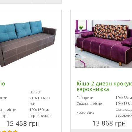
іо
Ібіца-2 диван кроку
єврокнижка
Ш/Г/В:
Габарити
194х86см
рити
210х100х90
Спальне місце
194х138 
см;
шагающ
ьне місце
190х150см.
Розкладка
еврокни
ладка
єврокнижка
13 868 грн
15 458 грн