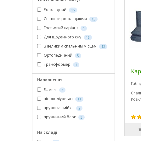
Розкладний
15
Спати не розкладаючи
13
Гостьовий варіант
1
Для щоденного сну
15
З великим спальним місцем
12
Ортопедичний
5
Трансформер
1
Кар
Наповнення
Габа
Ламелі
7
Спал
пінополіуретан
Розк
11
пружина змійка
2
пружинний блок
5
На складі