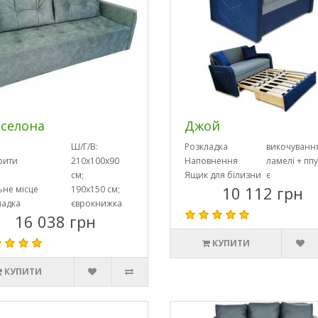
селона
Джой
Ш/Г/В:
Розкладка
викочуванн
рити
210х100х90
Наповнення
ламелі + ппу
см;
Ящик для білизни
є
10 112 грн
ьне місце
190х150 см;
ладка
єврокнижка
16 038 грн
КУПИТИ
КУПИТИ