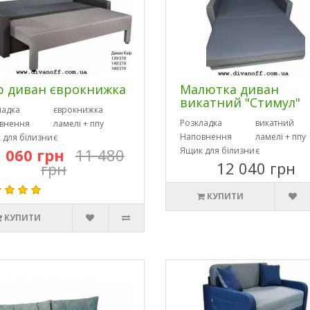
р диван єврокнижка
Малютка диван
викатний "Стимул"
ладка
єврокнижка
Розкладка
викатний
внення
ламелі + ппу
Наповнення
ламелі + ппу
 для білизни
є
 060 грн
11 480
Ящик для білизни
є
12 040 грн
грн
КУПИТИ
КУПИТИ