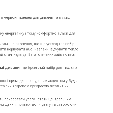
і червоні тканини для диванів та м'яких
ну енергетику і тому комфортно тільки для
колишнє оточення, що ще ускладнює вибір.
сити нервувати або, навпаки, відчувати тепло
й стан індивіда. Багато вчених займаються
ямі дивани
- це ідеальний вибір для тих, хто
рвоні прямі дивани чудовим акцентом у будь-
 стаючи яскравою прикрасою вітальні чи
ть привертати увагу і стати центральним
риміщення, привертаючи увагу та створюючи