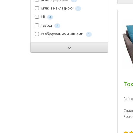
1
м'які з накладкою
1
Ні
4
тверді
2
із вбудованими нішами
1
Ток
Габа
Спал
Розк