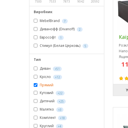
7500
7533
7873
9042
20592
Виробник
MebelBrand
7
Диванофф (Divanoff)
2
Каї
Еврософт
1
Розк
Стимул (Белая Церковь)
5
Напо
Ящик
Тип
11
Диван
+51
Крісло
+12
Прямий
Кутовий
+22
Дитячий
+25
Малятко
+3
Комплект
+18
Круглий
+4