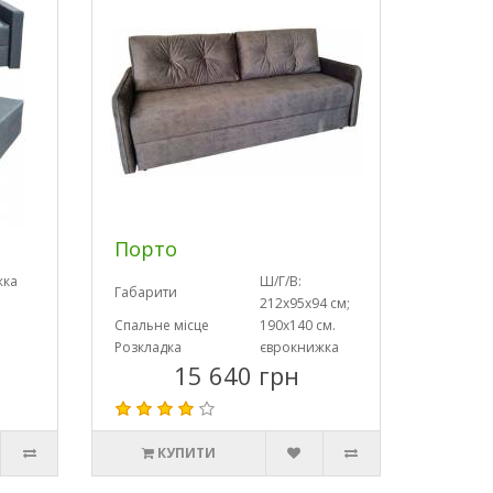
Порто
жка
Ш/Г/В:
Габарити
212х95х94 см;
Спальне місце
190х140 см.
Розкладка
єврокнижка
15 640 грн
КУПИТИ