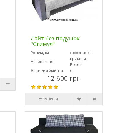
Лайт без подушок
"Стимул"
Розкладка
єврокнижка
пружини
Наповнення
Бонель
Ящик для білизни
є
12 600 грн
КУПИТИ