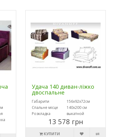
юча
Удача 140 диван-ліжко
двоспальне
Габарити
156х92х72см
см
Спальне місце
140х200 см
ая
Розкладка
выкатной
13 578 грн
жка
КУПИТИ