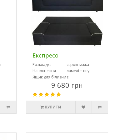
Експресо
я
Розкладка
єврокнижка
Наповнення
ламелі + ппу
Ящик для білизни
є
9 680 грн
КУПИТИ