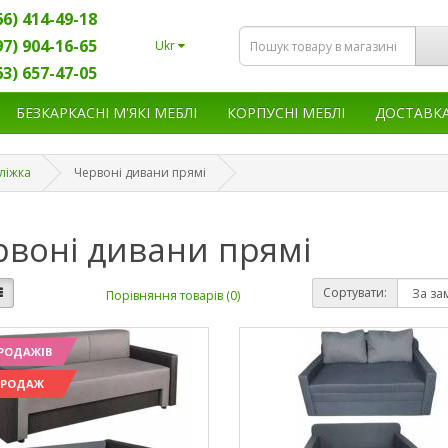
66) 414-49-18
97) 904-16-65
Ukr
63) 657-47-05
БЕЗКАРКАСНІ М'ЯКІ МЕБЛІ
КОРПУСНІ МЕБЛІ
ДОСТАВК
ліжка
Червоні дивани прямі
рвоні дивани прямі
Сортувати:
Порівняння товарів (0)
РОДАЖІВ
ПРОДАЖ