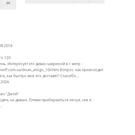
09.2018
го 120
нь, Интересует это диван шириной в 1 метр -
vanoff.com.ua/divan_amigo_100.htm Вопрос: как происходит
ата, как быстро мне его доставят? Спасибо....
.2026
ван "Джой"
 їдять на дивані. Плями прибираються легше, ніж я
..