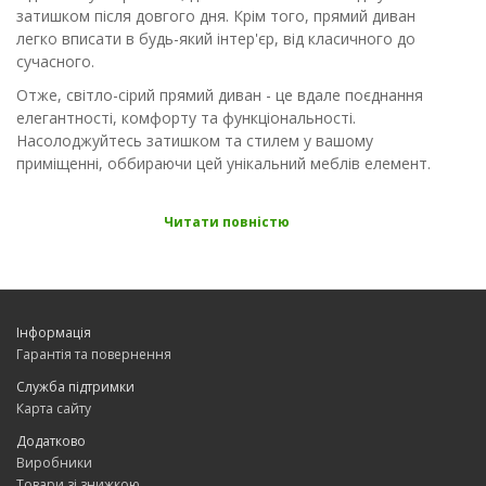
затишком після довгого дня. Крім того, прямий диван
легко вписати в будь-який інтер'єр, від класичного до
сучасного.
Отже, світло-сірий прямий диван - це вдале поєднання
елегантності, комфорту та функціональності.
Насолоджуйтесь затишком та стилем у вашому
приміщенні, оббираючи цей унікальний меблів елемент.
Читати повністю
Інформація
Гарантія та повернення
Служба підтримки
Карта сайту
Додатково
Виробники
Товари зі знижкою