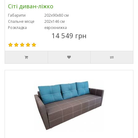
Сіті диван-ліжко
Габарити
202х90x80 см
Спальне місце
202х146 см
Розкладка
еврокнижка
14 549 грн