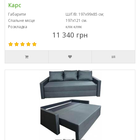
Карс
Габарити
Ш/Г/В: 197х99х85 см;
Спальне місце
197х121 см.
Розкладка
клік-кляк
11 340 грн