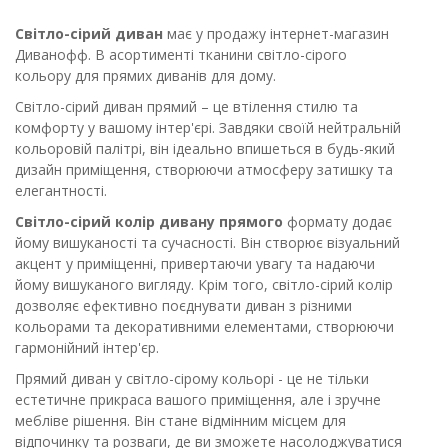
Світло-сірий диван
має у продажу інтернет-магазин
Диванофф. В асортименті тканини світло-сірого
кольору для прямих диванів для дому.
Світло-сірий диван прямий – це втілення стилю та
комфорту у вашому інтер'єрі. Завдяки своїй нейтральній
кольоровій палітрі, він ідеально впишеться в будь-який
дизайн приміщення, створюючи атмосферу затишку та
елегантності.
Світло-сірий колір дивану прямого
формату додає
йому вишуканості та сучасності. Він створює візуальний
акцент у приміщенні, привертаючи увагу та надаючи
йому вишуканого вигляду. Крім того, світло-сірий колір
дозволяє ефективно поєднувати диван з різними
кольорами та декоративними елементами, створюючи
гармонійний інтер'єр.
Прямий диван у світло-сірому кольорі - це не тільки
естетичне прикраса вашого приміщення, але і зручне
мебліве рішення. Він стане відмінним місцем для
відпочинку та розваги, де ви зможете насолоджуватися