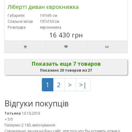
Ліберті диван єврокнижка
Габарити
197х95 см
Спальне місце
197х150 см
Розкладка
еврокнижка
16 430 грн
Показать еще 7 товаров
Показано 20 товаров из 27
1
2
>
>|
Відгуки покупців
Татьяна
10.10.2016
⭐ 5/5
Палермо-2 160, викочування
Специально зашла на Ваш сайт, для того что бы оставить отзыв о