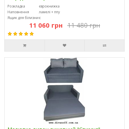
Розкладка
єврокнижка
Наповнення
ламелі + ппу
Ящик для білизни
є
11 060 грн
11 480 грн