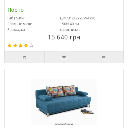
Порто
Габарити
Ш/Г/В: 212х95х94 см;
Спальне місце
190х140 см.
Розкладка
єврокнижка
15 640 грн