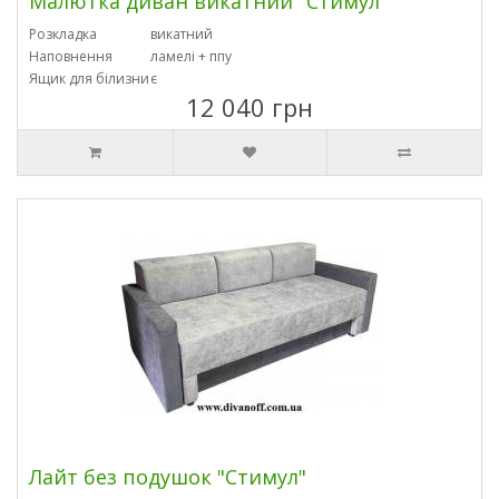
Малютка диван викатний "Стимул"
Розкладка
викатний
Наповнення
ламелі + ппу
Ящик для білизни
є
12 040 грн
Лайт без подушок "Стимул"