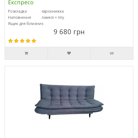
Експресо
Розкладка
єврокнижка
Наповнення
ламелі + ппу
Ящик для білизни
є
9 680 грн