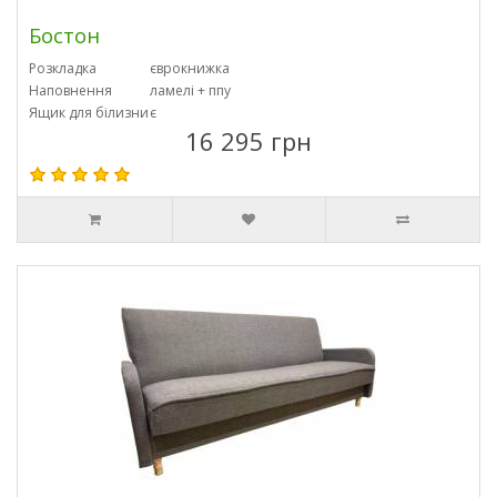
Бостон
Розкладка
єврокнижка
Наповнення
ламелі + ппу
Ящик для білизни
є
16 295 грн