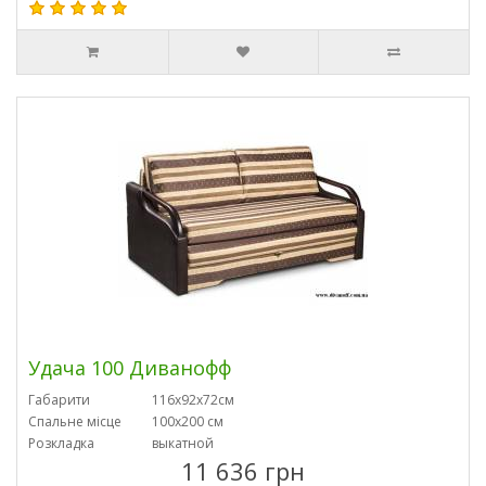
Удача 100 Диванофф
Габарити
116х92х72см
Спальне місце
100х200 см
Розкладка
выкатной
11 636 грн