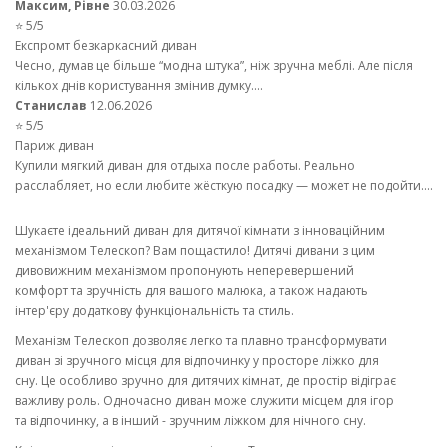
Максим, Рівне
30.03.2026
⭐ 5/5
Експромт безкаркасний диван
Чесно, думав це більше “модна штука”, ніж зручна меблі. Але після
кількох днів користування змінив думку....
Станислав
12.06.2026
⭐ 5/5
Париж диван
Купили мягкий диван для отдыха после работы. Реально
расслабляет, но если любите жёсткую посадку — может не подойти....
Шукаєте ідеальний диван для дитячої кімнати з інноваційним
механізмом Телескоп? Вам пощастило! Дитячі дивани з цим
дивовижним механізмом пропонують неперевершений
комфорт та зручність для вашого малюка, а також надають
інтер'єру додаткову функціональність та стиль.
Механізм Телескоп дозволяє легко та плавно трансформувати
диван зі зручного місця для відпочинку у просторе ліжко для
сну. Це особливо зручно для дитячих кімнат, де простір відіграє
важливу роль. Одночасно диван може служити місцем для ігор
та відпочинку, а в інший - зручним ліжком для нічного сну.