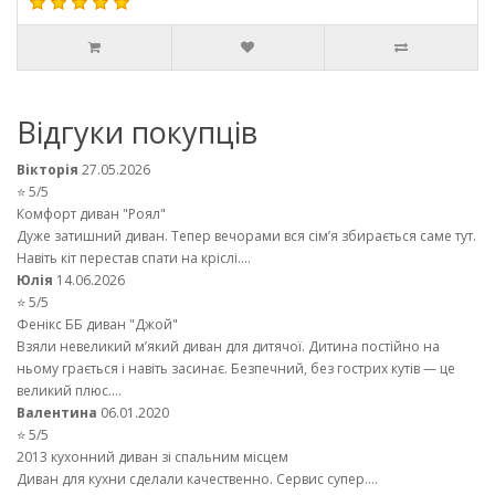
Відгуки покупців
Вікторія
27.05.2026
⭐ 5/5
Комфорт диван "Роял"
Дуже затишний диван. Тепер вечорами вся сім’я збирається саме тут.
Навіть кіт перестав спати на кріслі....
Юлія
14.06.2026
⭐ 5/5
Фенікс ББ диван "Джой"
Взяли невеликий м’який диван для дитячої. Дитина постійно на
ньому грається і навіть засинає. Безпечний, без гострих кутів — це
великий плюс....
Валентина
06.01.2020
⭐ 5/5
2013 кухонний диван зі спальним місцем
Диван для кухни сделали качественно. Сервис супер....