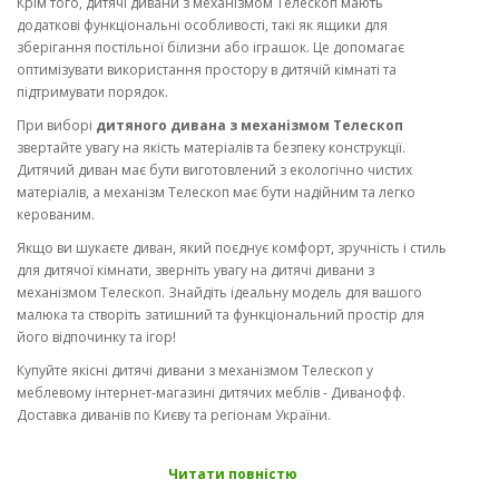
Крім того, дитячі дивани з механізмом Телескоп мають
додаткові функціональні особливості, такі як ящики для
зберігання постільної білизни або іграшок. Це допомагає
оптимізувати використання простору в дитячій кімнаті та
підтримувати порядок.
При виборі
дитяного дивана з механізмом Телескоп
звертайте увагу на якість матеріалів та безпеку конструкції.
Дитячий диван має бути виготовлений з екологічно чистих
матеріалів, а механізм Телескоп має бути надійним та легко
керованим.
Якщо ви шукаєте диван, який поєднує комфорт, зручність і стиль
для дитячої кімнати, зверніть увагу на дитячі дивани з
механізмом Телескоп. Знайдіть ідеальну модель для вашого
малюка та створіть затишний та функціональний простір для
його відпочинку та ігор!
Купуйте якісні дитячі дивани з механізмом Телескоп у
меблевому інтернет-магазині дитячих меблів - Диванофф.
Доставка диванів по Києву та регіонам України.
Читати повністю