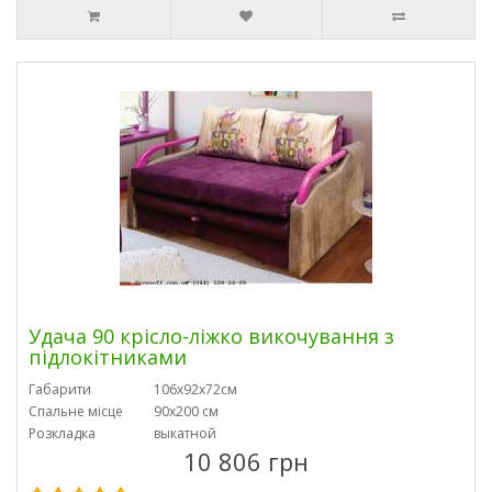
Удача 90 крісло-ліжко викочування з
підлокітниками
Габарити
106х92х72см
Спальне місце
90х200 см
Розкладка
выкатной
10 806 грн