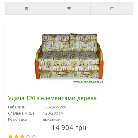
Удача 120 з елементами дерева
Габарити
136х92х72см
Спальне місце
120х200 см
Розкладка
выкатной
14 904 грн