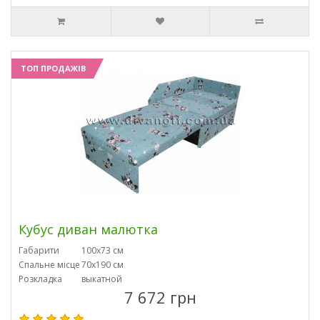
ТОП ПРОДАЖІВ
Кубус диван малютка
Габарити
100х73 см
Спальне місце
70х190 см
Розкладка
выкатной
7 672 грн