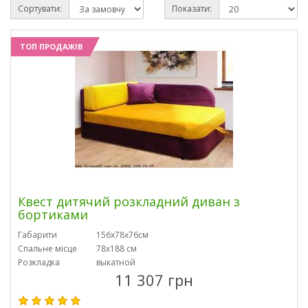
Сортувати:
Показати:
ТОП ПРОДАЖІВ
Квест дитячий розкладний диван з
бортиками
Габарити
156х78х76см
Спальне місце
78х188 см
Розкладка
выкатной
11 307 грн