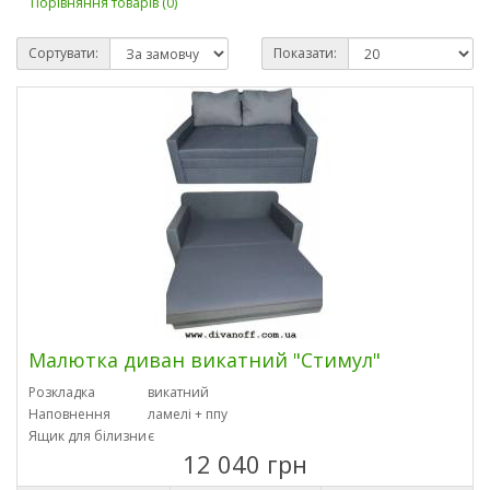
Порівняння товарів (0)
Сортувати:
Показати:
Малютка диван викатний "Стимул"
Розкладка
викатний
Наповнення
ламелі + ппу
Ящик для білизни
є
12 040 грн