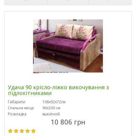
Удача 90 крісло-ліжко викочування з
підлокітниками
Габарити
106х92х72см
Спальне місце
90х200 см
Розкладка
выкатной
10 806 грн