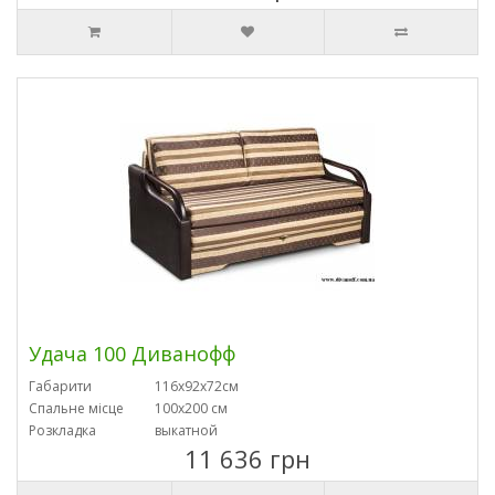
Удача 100 Диванофф
Габарити
116х92х72см
Спальне місце
100х200 см
Розкладка
выкатной
11 636 грн