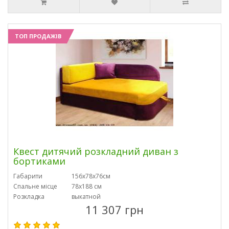
ТОП ПРОДАЖІВ
Квест дитячий розкладний диван з
бортиками
Габарити
156х78х76см
Спальне місце
78х188 см
Розкладка
выкатной
11 307 грн