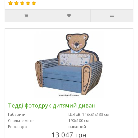
Тедді фотодрук дитячий диван
Габарити
ШхГхВ: 148х81х133 см
Спальне місце
190х100 см
Розкладка
выкатной
13 047 грн