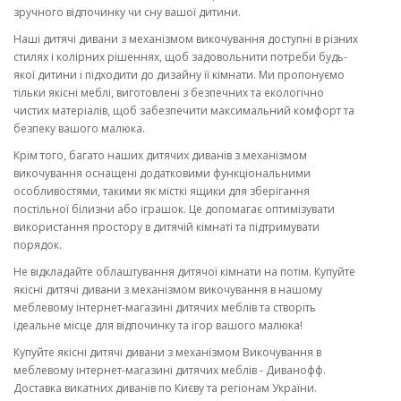
зручного відпочинку чи сну вашої дитини.
Наші дитячі дивани з механізмом викочування доступні в різних
стилях і колірних рішеннях, щоб задовольнити потреби будь-
якої дитини і підходити до дизайну її кімнати. Ми пропонуємо
тільки якісні меблі, виготовлені з безпечних та екологічно
чистих матеріалів, щоб забезпечити максимальний комфорт та
безпеку вашого малюка.
Крім того, багато наших дитячих диванів з механізмом
викочування оснащені додатковими функціональними
особливостями, такими як місткі ящики для зберігання
постільної білизни або іграшок. Це допомагає оптимізувати
використання простору в дитячій кімнаті та підтримувати
порядок.
Не відкладайте облаштування дитячої кімнати на потім. Купуйте
якісні дитячі дивани з механізмом викочування в нашому
меблевому інтернет-магазині дитячих меблів та створіть
ідеальне місце для відпочинку та ігор вашого малюка!
Купуйте якісні дитячі дивани з механізмом Викочування в
меблевому інтернет-магазині дитячих меблів - Диванофф.
Доставка викатних диванів по Києву та регіонам України.