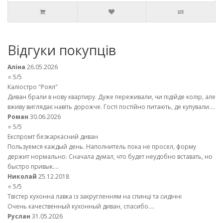
Відгуки покупців
Аліна
26.05.2026
⭐ 5/5
Каліостро "Роял"
Диван брали в нову квартиру. Дуже переживали, чи підійде колір, але
вживу виглядає навіть дорожче. Гості постійно питають, де купували....
Роман
30.06.2026
⭐ 5/5
Експромт безкаркасний диван
Пользуемся каждый день. Наполнитель пока не просел, форму
держит нормально. Сначала думал, что будет неудобно вставать, но
быстро привык....
Николай
25.12.2018
⭐ 5/5
Твістер кухонна лавка із закругленням на спинці та сидінні
Очень качественный кухонный диван, спасибо....
Руслан
31.05.2026