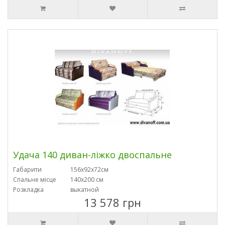
Удача 140 диван-ліжко двоспальне
Габарити
156х92х72см
Спальне місце
140х200 см
Розкладка
выкатной
13 578 грн