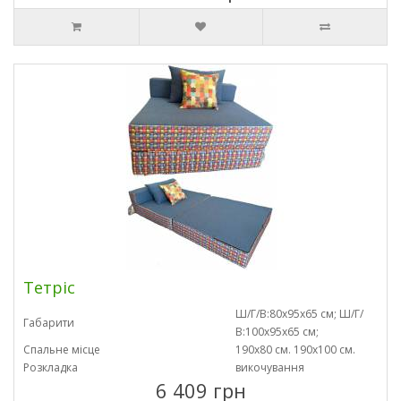
Тетріс
Ш/Г/В:80х95х65 см; Ш/Г/
Габарити
В:100х95х65 см;
Спальне місце
190х80 см. 190х100 см.
Розкладка
викочування
6 409 грн