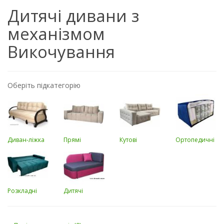
Дитячі дивани з
механізмом
Викочування
Оберіть підкатегорію
Диван-ліжка
Прямі
Кутові
Ортопедичні
Розкладні
Дитячі