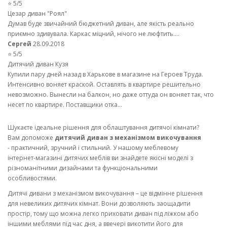
⭐ 5/5
Цезар диван "Роял"
Думав буде звичайний бюджетний диван, але якість реально
приємно здивувала. Каркас міцний, нічого не люфтить....
Сергей
28.09.2018
⭐ 5/5
Дитячий диван Кузя
Купили пару дней назад в Харькове в магазине на Героев Труда.
Интенсивно воняет краской. Оставлять в квартире решительно
невозможно. Вынесли на балкон, но даже оттуда он воняет так, что
несет по квартире. Поставщики отка...
Шукаєте ідеальне рішення для облаштування дитячої кімнати?
Вам допоможе
дитячий диван з механізмом викочування
- практичний, зручний і стильний. У нашому меблевому
інтернет-магазині дитячих меблів ви знайдете якісні моделі з
різноманітними дизайнами та функціональними
особливостями.
Дитячі дивани з механізмом викочування – це відмінне рішення
для невеликих дитячих кімнат. Вони дозволяють заощадити
простір, тому що можна легко приховати диван під ліжком або
іншими меблями під час дня, а ввечері викотити його для