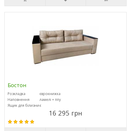
Бостон
Розкладка
єврокнижка
Наповнення
ламелі + ппу
Ящик для білизни
є
16 295 грн