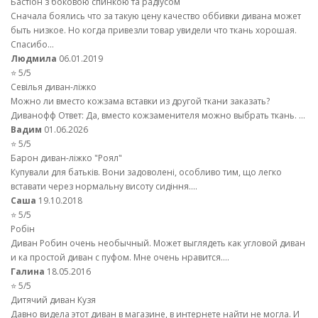
Бастіон з боковою спинкою та радіусом
Сначала боялись что за такую цену качество оббивки дивана может
быть низкое. Но когда привезли товар увидели что ткань хорошая.
Спасибо...
Людмила
06.01.2019
⭐ 5/5
Севілья диван-ліжко
Можно ли вместо кожзама вставки из другой ткани заказать?
Диванофф Ответ: Да, вместо кожзаменителя можно выбрать ткань. ...
Вадим
01.06.2026
⭐ 5/5
Барон диван-ліжко "Роял"
Купували для батьків. Вони задоволені, особливо тим, що легко
вставати через нормальну висоту сидіння....
Саша
19.10.2018
⭐ 5/5
Робін
Диван Робин очень необычный. Может выглядеть как угловой диван
и ка простой диван с пуфом. Мне очень нравится....
Галина
18.05.2016
⭐ 5/5
Дитячий диван Кузя
Давно видела этот диван в магазине, в интернете найти не могла. И