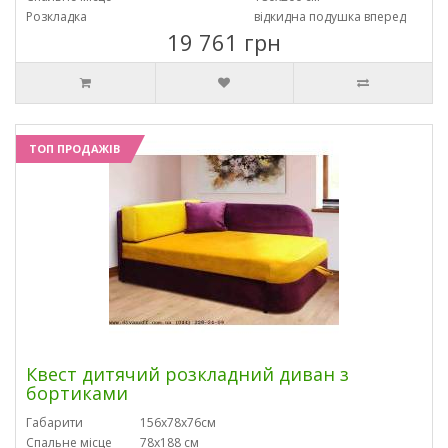
Розкладка
відкидна подушка вперед
19 761 грн
ТОП ПРОДАЖІВ
Квест дитячий розкладний диван з
бортиками
Габарити
156х78х76см
Спальне місце
78х188 см