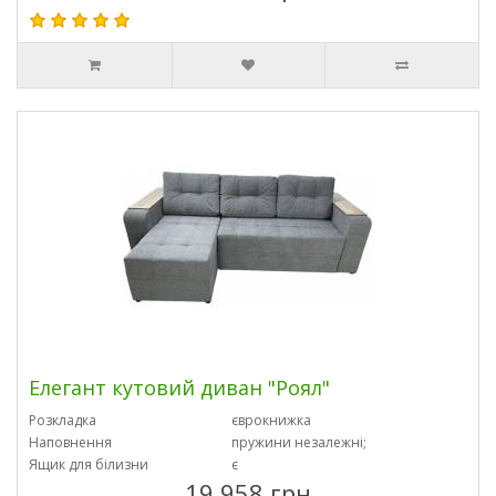
Елегант кутовий диван "Роял"
Розкладка
єврокнижка
Наповнення
пружини незалежні;
Ящик для білизни
є
19 958 грн