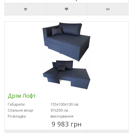
Дрім Лофт
Габарити
155х100х100 см;
Спальне місце
97х200 см.
Розкладка
викочування
9 983 грн