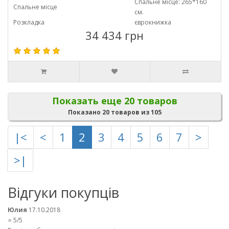
Спальне місце: 265*160
Спальне місце
см.
Розкладка
єврокнижка
34 434 грн
Показать еще 20 товаров
Показано 20 товаров из 105
|<
<
1
2
3
4
5
6
7
>
>|
Відгуки покупців
Юлия
17.10.2018
⭐ 5/5