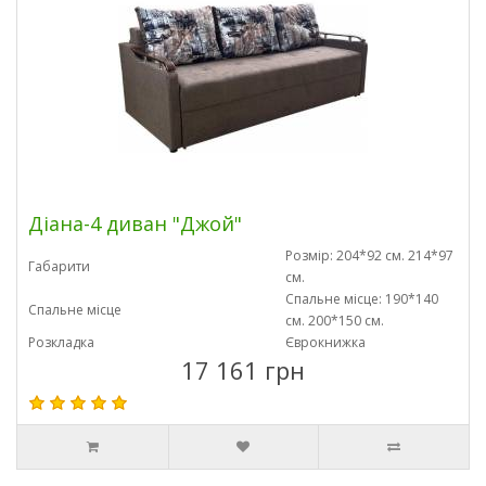
Діана-4 диван "Джой"
Розмір: 204*92 см. 214*97
Габарити
см.
Спальне місце: 190*140
Спальне місце
см. 200*150 см.
Розкладка
Єврокнижка
17 161 грн