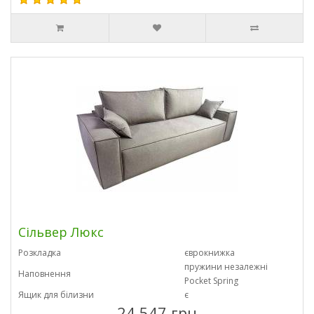
Сільвер Люкс
Розкладка
єврокнижка
пружини незалежні
Наповнення
Pocket Spring
Ящик для білизни
є
24 547 грн