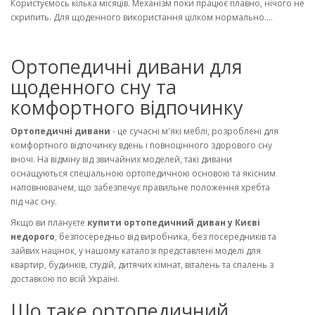
Користуємось кілька місяців. Механізм поки працює плавно, нічого не
скрипить. Для щоденного використання цілком нормально....
Ортопедичні дивани для
щоденного сну та
комфортного відпочинку
Ортопедичні дивани
- це сучасні м'які меблі, розроблені для
комфортного відпочинку вдень і повноцінного здорового сну
вночі. На відміну від звичайних моделей, такі дивани
оснащуються спеціальною ортопедичною основою та якісним
наповнювачем, що забезпечує правильне положення хребта
під час сну.
Якщо ви плануєте
купити ортопедичний диван у Києві
недорого
, безпосередньо від виробника, без посередників та
зайвих націнок, у нашому каталозі представлені моделі для
квартир, будинків, студій, дитячих кімнат, віталень та спалень з
доставкою по всій Україні.
Що таке ортопедичний