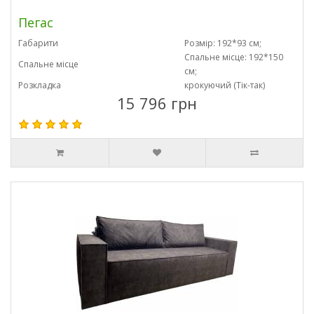
Пегас
Габарити
Розмір: 192*93 см;
Спальне місце: 192*150
Спальне місце
см;
Розкладка
крокуючий (Тік-так)
15 796 грн