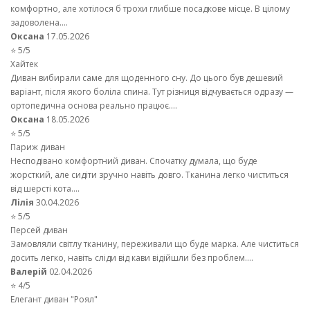
комфортно, але хотілося б трохи глибше посадкове місце. В цілому
задоволена....
Оксана
17.05.2026
⭐ 5/5
Хайтек
Диван вибирали саме для щоденного сну. До цього був дешевий
варіант, після якого боліла спина. Тут різниця відчувається одразу —
ортопедична основа реально працює....
Оксана
18.05.2026
⭐ 5/5
Париж диван
Несподівано комфортний диван. Спочатку думала, що буде
жорсткий, але сидіти зручно навіть довго. Тканина легко чиститься
від шерсті кота....
Лілія
30.04.2026
⭐ 5/5
Персей диван
Замовляли світлу тканину, переживали що буде марка. Але чиститься
досить легко, навіть сліди від кави відійшли без проблем....
Валерій
02.04.2026
⭐ 4/5
Елегант диван "Роял"