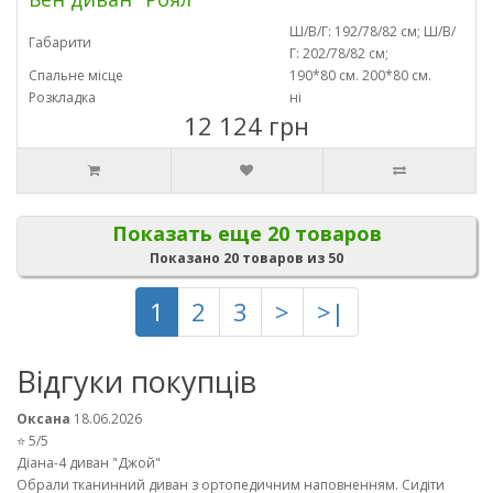
Ш/В/Г: 192/78/82 см; Ш/В/
Габарити
Г: 202/78/82 см;
Спальне місце
190*80 см. 200*80 см.
Розкладка
ні
12 124 грн
Показать еще 20 товаров
Показано 20 товаров из 50
1
2
3
>
>|
Відгуки покупців
Оксана
18.06.2026
⭐ 5/5
Діана-4 диван "Джой"
Обрали тканинний диван з ортопедичним наповненням. Сидіти