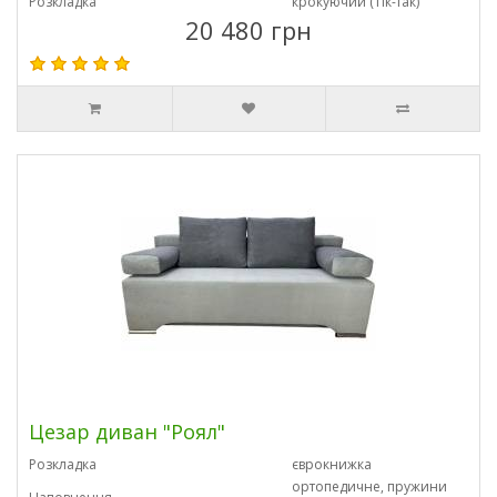
Розкладка
крокуючий (Тік-так)
20 480 грн
Цезар диван "Роял"
Розкладка
єврокнижка
ортопедичне, пружини