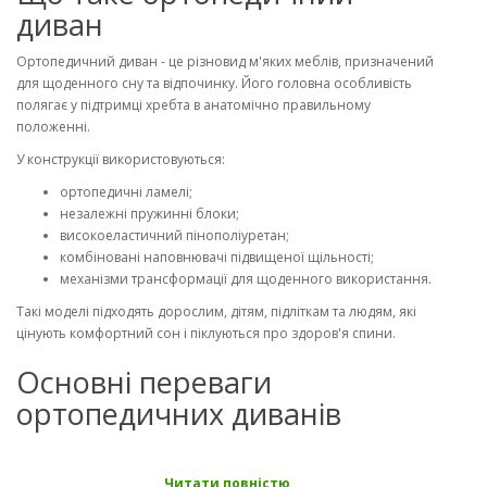
диван
Ортопедичний диван - це різновид м'яких меблів, призначений
для щоденного сну та відпочинку. Його головна особливість
полягає у підтримці хребта в анатомічно правильному
положенні.
У конструкції використовуються:
ортопедичні ламелі;
незалежні пружинні блоки;
високоеластичний пінополіуретан;
комбіновані наповнювачі підвищеної щільності;
механізми трансформації для щоденного використання.
Такі моделі підходять дорослим, дітям, підліткам та людям, які
цінують комфортний сон і піклуються про здоров'я спини.
Основні переваги
ортопедичних диванів
Комфортний сон щодня
Читати повністю