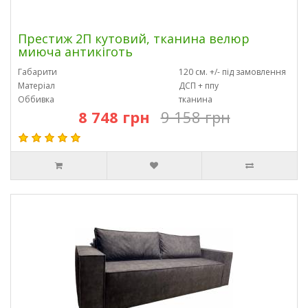
Престиж 2П кутовий, тканина велюр
миюча антикіготь
Габарити
120 см. +/- під замовлення
Матеріал
ДСП + ппу
Оббивка
тканина
8 748 грн
9 158 грн