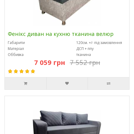
Фенікс диван на кухню тканина велюр
Габарити
120см. +/- під замовлення
Матеріал
ДСП + ппу
Оббивка
тканина
7 059 грн
7 552 грн