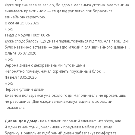
Дуже переживала за велюр, бо вдома маленька дитина. Але тканина
виявилась практичною — сліди від рук легко прибираються
звичайною серветкою....
Оксана
25.06.2026
⭐ 5/5
Тедді 2 модулі 100х100 см.
Дуже сподобалось, що диван підлаштовується під тіло. Але перші дні
було незвично вставати — занадто м’який після звичайного дивана....
Ольга
06.07.2020
⭐ 5/5
Верона диван с декоративными пуговицами
Непонятно почему, начал скрипеть пружинный блок. ...
Павел
13.05.2026
⭐ 5/5
Персей кутовий диван
Диваном пользуемся уже около года. Наполнитель не просел, швы
не разошлись. Для ежедневной эксплуатации это хороший
показатель....
Диван для дому
- це не тільки головний елемент інтер'єру, але
й один із найфункціональніших предметів меблів у вашому
будинку. Правильно підібраний диван забезпечує комфорт та