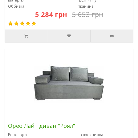
Матеріал
ДСП + ппу
Оббивка
тканина
5 284 грн
5 653 грн
Орео Лайт диван "Роял"
Розкладка
єврокнижка