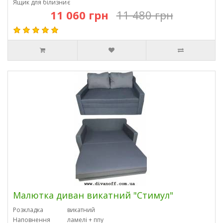
Ящик для білизни
є
11 060 грн
11 480 грн
Малютка диван викатний "Стимул"
Розкладка
викатний
Наповнення
ламелі + ппу