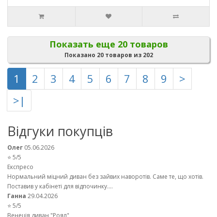
Показать еще 20 товаров
Показано 20 товаров из 202
1
2
3
4
5
6
7
8
9
>
>|
Відгуки покупців
Олег
05.06.2026
⭐ 5/5
Експресо
Нормальний міцний диван без зайвих наворотів. Саме те, що хотів.
Поставив у кабінеті для відпочинку....
Ганна
29.04.2026
⭐ 5/5
Венеція диван "Роял"