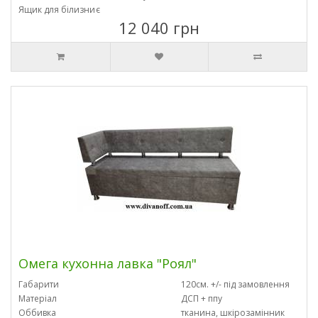
Ящик для білизни
є
12 040 грн
Омега кухонна лавка "Роял"
Габарити
120см. +/- під замовлення
Матеріал
ДСП + ппу
Оббивка
тканина, шкірозамінник