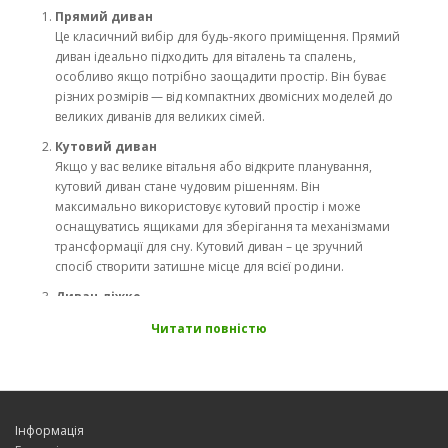
Прямий диван
Це класичний вибір для будь-якого приміщення. Прямий
диван ідеально підходить для віталень та спалень,
особливо якщо потрібно заощадити простір. Він буває
різних розмірів — від компактних двомісних моделей до
великих диванів для великих сімей.
Кутовий диван
Якщо у вас велике вітальня або відкрите планування,
кутовий диван стане чудовим рішенням. Він
максимально використовує кутовий простір і може
оснащуватись ящиками для зберігання та механізмами
трансформації для сну. Кутовий диван – це зручний
спосіб створити затишне місце для всієї родини.
Диван-ліжко
Якщо ви шукаєте багатофункціональні меблі, зверніть
Читати повністю
увагу на дивани-ліжка. Такі моделі легко
трансформуються у спальне місце, що особливо
актуально для невеликих квартир чи студій. Популярні
механізми трансформації - "єврокнижка", "дельфін",
"акордеон" - роблять процес розкладання швидким і
Інформація
зручним.