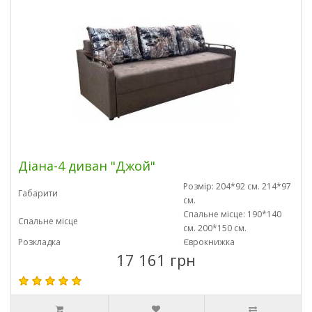
Діана-4 диван "Джой"
Розмір: 204*92 см. 214*97
Габарити
см.
Спальне місце: 190*140
Спальне місце
см. 200*150 см.
Розкладка
Єврокнижка
17 161 грн