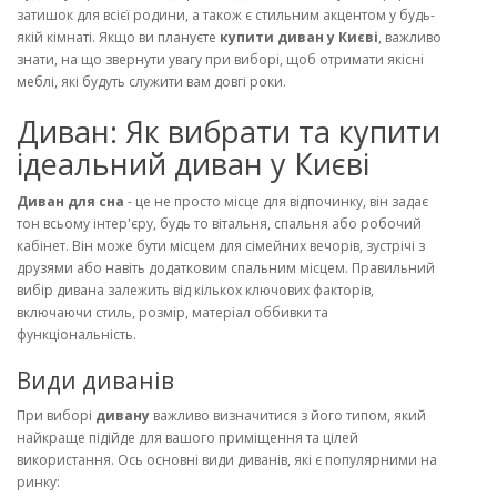
затишок для всієї родини, а також є стильним акцентом у будь-
якій кімнаті. Якщо ви плануєте
купити диван у Києві
, важливо
знати, на що звернути увагу при виборі, щоб отримати якісні
меблі, які будуть служити вам довгі роки.
Диван: Як вибрати та купити
ідеальний диван у Києві
Диван для сна
- це не просто місце для відпочинку, він задає
тон всьому інтер'єру, будь то вітальня, спальня або робочий
кабінет. Він може бути місцем для сімейних вечорів, зустрічі з
друзями або навіть додатковим спальним місцем. Правильний
вибір дивана залежить від кількох ключових факторів,
включаючи стиль, розмір, матеріал оббивки та
функціональність.
Види диванів
При виборі
дивану
важливо визначитися з його типом, який
найкраще підійде для вашого приміщення та цілей
використання. Ось основні види диванів, які є популярними на
ринку: