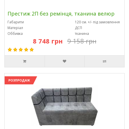
Престиж 2П без ремінця, тканина велюр
Габарити
120 см. +/- під замовлення
Матеріал
ДСП
Оббивка
тканина
8 748 грн
9 158 грн
РОЗПРОДАЖ