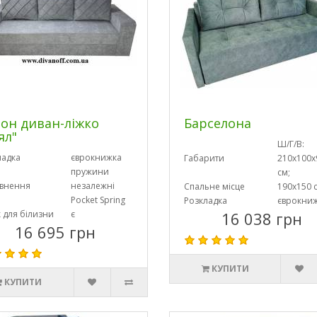
он диван-ліжко
Барселона
ял"
Ш/Г/В:
ладка
єврокнижка
Габарити
210х100х
пружини
см;
внення
незалежні
Спальне місце
190х150 
Pocket Spring
Розкладка
єврокни
 для білизни
є
16 038 грн
16 695 грн
КУПИТИ
КУПИТИ