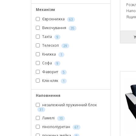
Розк
Механізм
Напо
Ящик
Єврокнижка
63
Викочування
35
Тахта
9
Телескоп
29
Книжка
1
Софа
9
Фаворит
5
Клік-кляк
1
Наповнення
незалежний пружинний блок
31
Ламелі
10
пінополіуретан
67
пружина змійка