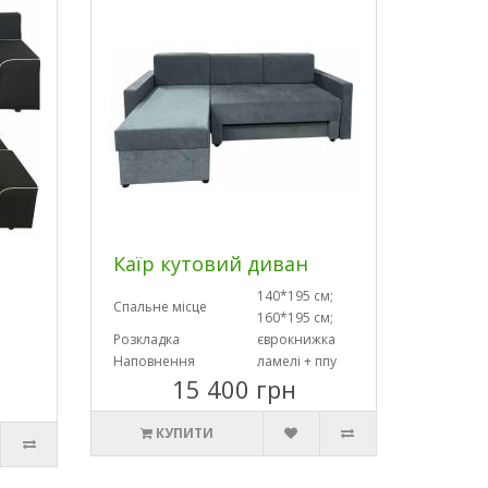
Каїр кутовий диван
140*195 см;
Спальне місце
160*195 см;
Розкладка
єврокнижка
Наповнення
ламелі + ппу
15 400 грн
КУПИТИ