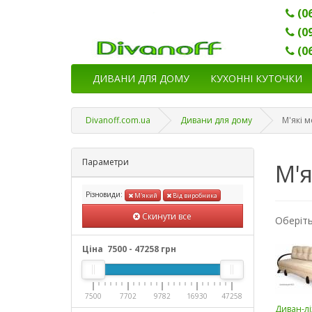
(0
(0
(0
ДИВАНИ ДЛЯ ДОМУ
КУХОННІ КУТОЧКИ
Divanoff.com.ua
Дивани для дому
М'які 
Параметри
М'я
Різновиди:
М'який
Від виробника
Скинути все
Оберіть
Ціна
7500
-
47258
грн
7500
7702
9782
16930
47258
Диван-л