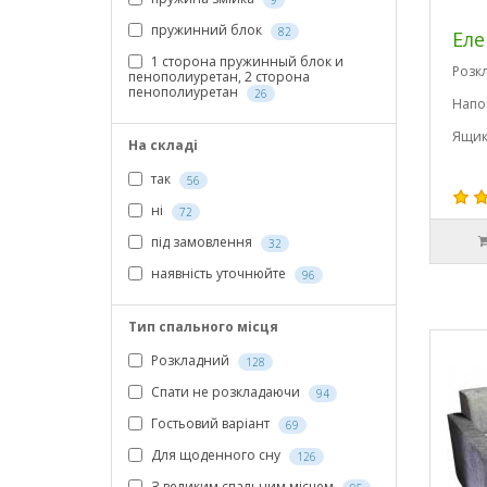
9
пружинний блок
82
Еле
1 сторона пружинный блок и
Розк
пенополиуретан, 2 сторона
пенополиуретан
26
Напо
Ящик
На складі
так
56
ні
72
під замовлення
32
наявність уточнюйте
96
Тип спального місця
Розкладний
128
Спати не розкладаючи
94
Гостьовий варіант
69
Для щоденного сну
126
З великим спальним місцем