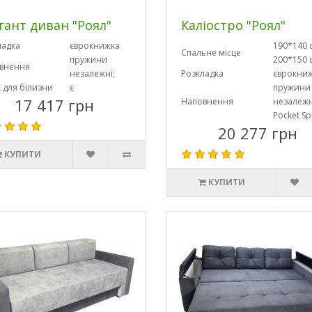
гант диван "Роял"
Каліостро "Роял"
ладка
єврокнижка
190*140 
Спальне місце
пружини
200*150 
внення
незалежні;
Розкладка
єврокни
 для білизни
є
пружини
17 417 грн
Наповнення
незалежн
Pocket Sp
20 277 грн
КУПИТИ
КУПИТИ