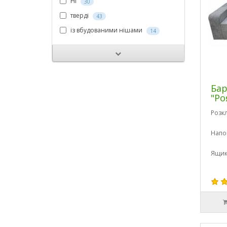
Ні
30
тверді
43
із вбудованими нішами
14
Бар
"Ро
Розк
Напо
Ящик