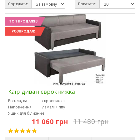
Сортувати:
Показати:
ТОП ПРОДАЖІВ
РОЗПРОДАЖ
Каїр диван єврокнижка
Розкладка
єврокнижка
Наповнення
ламелі + ппу
Ящик для білизни
є
11 060 грн
11 480 грн