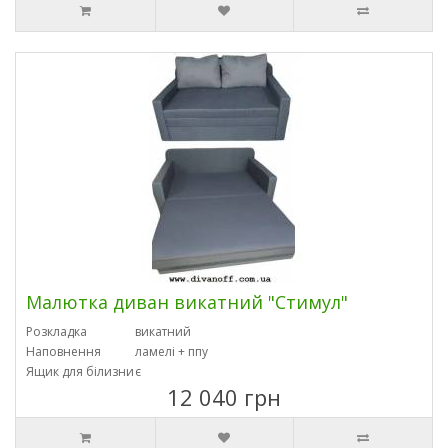
Малютка диван викатний "Стимул"
Розкладка
викатний
Наповнення
ламелі + ппу
Ящик для білизни
є
12 040 грн