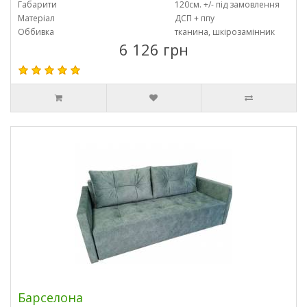
Габарити
120см. +/- під замовлення
Матеріал
ДСП + ппу
Оббивка
тканина, шкірозамінник
6 126 грн
Барселона