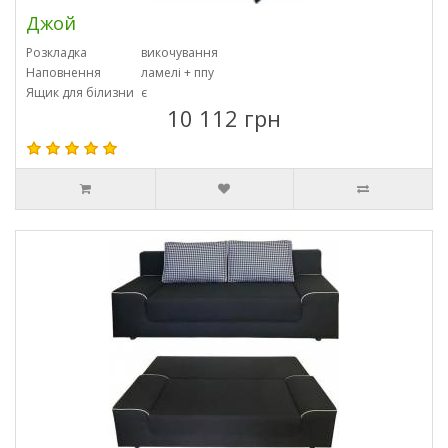
Джой
Розкладка
викочування
Наповнення
ламелі + ппу
Ящик для білизни
є
10 112 грн