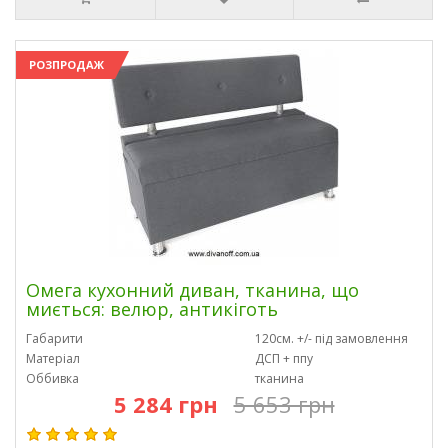
РОЗПРОДАЖ
Омега кухонний диван, тканина, що
миється: велюр, антикіготь
Габарити
120см. +/- під замовлення
Матеріал
ДСП + ппу
Оббивка
тканина
5 284 грн
5 653 грн