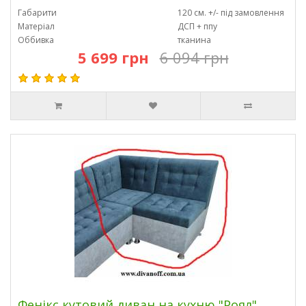
Габарити
120 см. +/- під замовлення
Матеріал
ДСП + ппу
Оббивка
тканина
5 699 грн
6 094 грн
Фенікс кутовий диван на кухню "Роял"