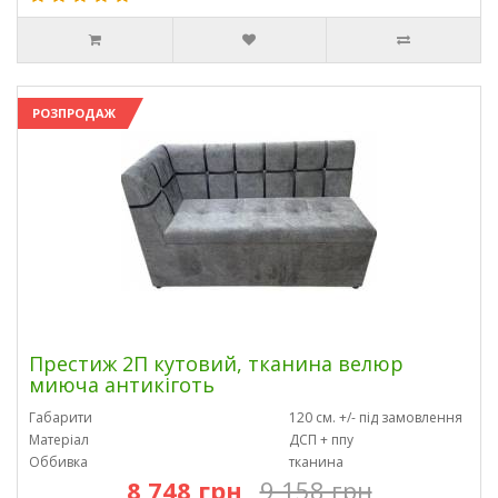
РОЗПРОДАЖ
Престиж 2П кутовий, тканина велюр
миюча антикіготь
Габарити
120 см. +/- під замовлення
Матеріал
ДСП + ппу
Оббивка
тканина
8 748 грн
9 158 грн