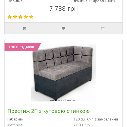
Оббивка
тканина, шкірозамінник
7 788 грн
ТОП ПРОДАЖІВ
Престиж 2П з кутовою спинкою
Габарити
120 см. +/- під замовлення
Матеріал
ДСП + ппу