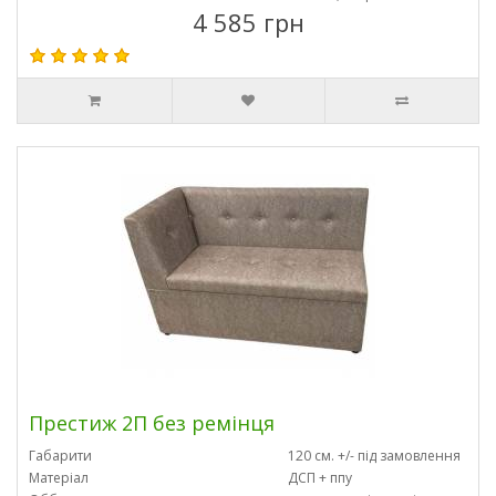
4 585 грн
Престиж 2П без ремінця
Габарити
120 см. +/- під замовлення
Матеріал
ДСП + ппу