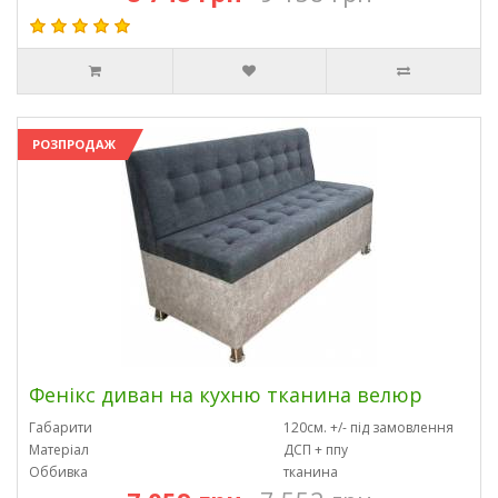
РОЗПРОДАЖ
Фенікс диван на кухню тканина велюр
Габарити
120см. +/- під замовлення
Матеріал
ДСП + ппу
Оббивка
тканина