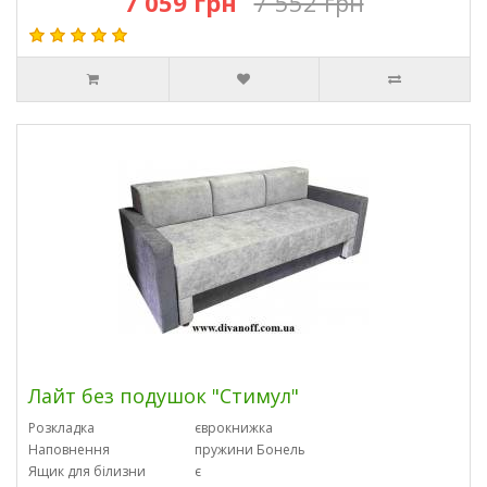
7 059 грн
7 552 грн
Лайт без подушок "Стимул"
Розкладка
єврокнижка
Наповнення
пружини Бонель
Ящик для білизни
є