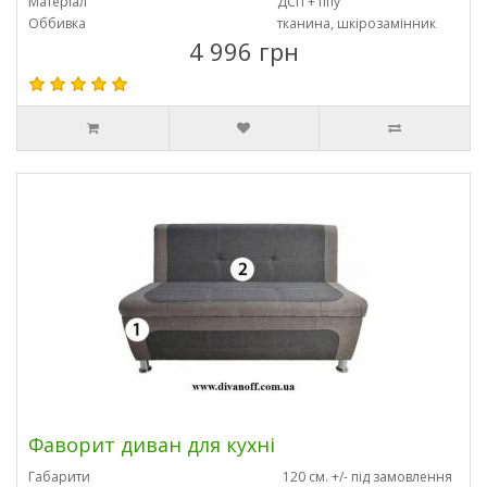
Матеріал
ДСП + ппу
Оббивка
тканина, шкірозамінник
4 996 грн
Фаворит диван для кухні
Габарити
120 см. +/- під замовлення