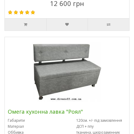
12 600 грн
Омега кухонна лавка "Роял"
Габарити
120см. +/- під замовлення
Матеріал
ДСП + ппу
Оббивка
тканина, шкірозамінник