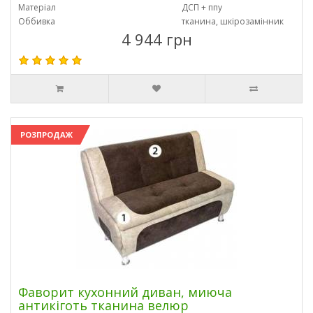
Матеріал
ДСП + ппу
Оббивка
тканина, шкірозамінник
4 944 грн
РОЗПРОДАЖ
Фаворит кухонний диван, миюча
антикіготь тканина велюр