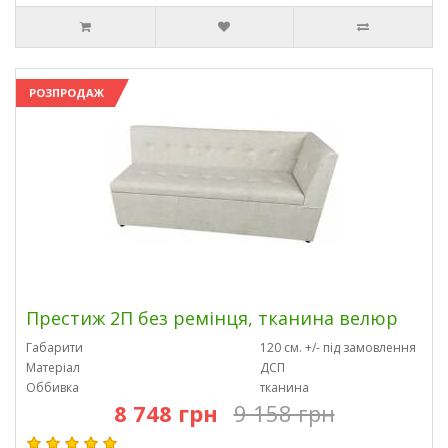
РОЗПРОДАЖ
Престиж 2П без ремінця, тканина велюр
Габарити
120 см. +/- під замовлення
Матеріал
ДСП
Оббивка
тканина
8 748 грн
9 158 грн