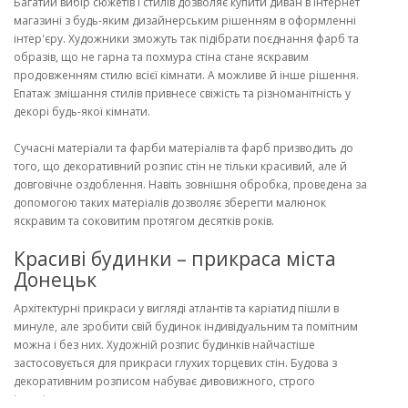
Багатий вибір сюжетів і стилів дозволяє купити диван в інтернет
магазині з будь-яким дизайнерським рішенням в оформленні
інтер'єру. Художники зможуть так підібрати поєднання фарб та
образів, що не гарна та похмура стіна стане яскравим
продовженням стилю всієї кімнати. А можливе й інше рішення.
Епатаж змішання стилів привнесе свіжість та різноманітність у
декорі будь-якої кімнати.
Сучасні матеріали та фарби матеріалів та фарб призводить до
того, що декоративний розпис стін не тільки красивий, але й
довговічне оздоблення. Навіть зовнішня обробка, проведена за
допомогою таких матеріалів дозволяє зберегти малюнок
яскравим та соковитим протягом десятків років.
Красиві будинки – прикраса міста
Донецьк
Архітектурні прикраси у вигляді атлантів та каріатид пішли в
минуле, але зробити свій будинок індивідуальним та помітним
можна і без них. Художній розпис будинків найчастіше
застосовується для прикраси глухих торцевих стін. Будова з
декоративним розписом набуває дивовижного, строго
індивідуального вигляду.