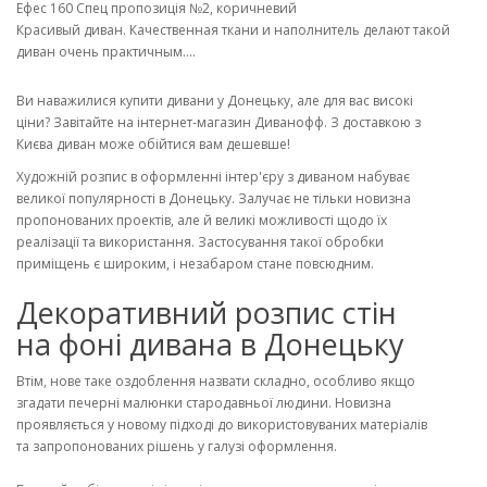
Ефес 160 Спец пропозиція №2, коричневий
Красивый диван. Качественная ткани и наполнитель делают такой
диван очень практичным....
Ви наважилися купити дивани у Донецьку, але для вас високі
ціни? Завітайте на інтернет-магазин Диванофф. З доставкою з
Києва диван може обійтися вам дешевше!
Художній розпис в оформленні інтер'єру з диваном набуває
великої популярності в Донецьку. Залучає не тільки новизна
пропонованих проектів, але й великі можливості щодо їх
реалізації та використання. Застосування такої обробки
приміщень є широким, і незабаром стане повсюдним.
Декоративний розпис стін
на фоні дивана в Донецьку
Втім, нове таке оздоблення назвати складно, особливо якщо
згадати печерні малюнки стародавньої людини. Новизна
проявляється у новому підході до використовуваних матеріалів
та запропонованих рішень у галузі оформлення.