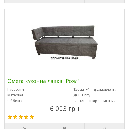
Омега кухонна лавка "Роял"
Габарити
120см. +/- під замовлення
Матеріал
ДСП + ппу
Оббивка
тканина, шкірозамінник
6 003 грн