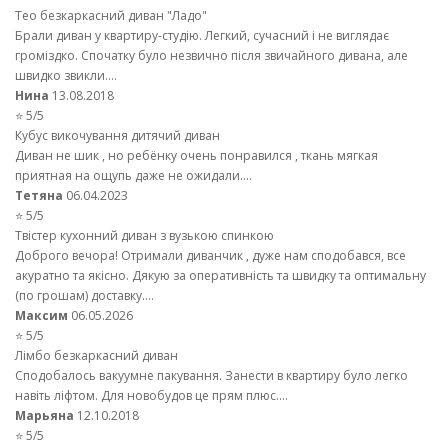
Тео безкаркасний диван "Ладо"
Брали диван у квартиру-студію. Легкий, сучасний і не виглядає
громіздко. Спочатку було незвично після звичайного дивана, але
швидко звикли....
Нина
13.08.2018
⭐ 5/5
Кубус викочування дитячий диван
Диван не шик , но ребёнку очень понравился , ткань мягкая
приятная на ощупь даже не ожидали....
Тетяна
06.04.2023
⭐ 5/5
Твістер кухонний диван з вузькою спинкою
Доброго вечора! Отримали диванчик , дуже нам сподобався, все
акуратно та якісно. Дякую за оперативність та швидку та оптимальну
(по грошам) доставку....
Максим
06.05.2026
⭐ 5/5
Лімбо безкаркасний диван
Сподобалось вакуумне пакування. Занести в квартиру було легко
навіть ліфтом. Для новобудов це прям плюс....
Марьяна
12.10.2018
⭐ 5/5