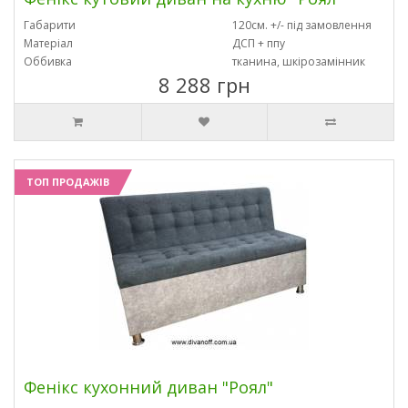
Габарити
120см. +/- під замовлення
Матеріал
ДСП + ппу
Оббивка
тканина, шкірозамінник
8 288 грн
ТОП ПРОДАЖІВ
Фенікс кухонний диван "Роял"