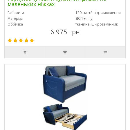
маленьких ніжках
Габарити
120 см. +/- під замовлення
Матеріал
ДСП + ппу
Оббивка
тканина, шкірозамінник
6 975 грн