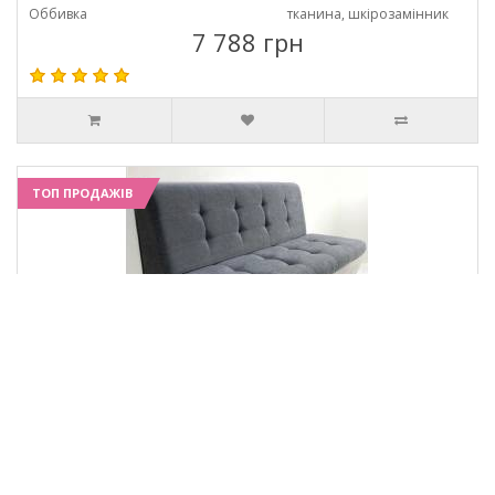
Оббивка
тканина, шкірозамінник
7 788 грн
ТОП ПРОДАЖІВ
Соната кухонний диван "Роял"
Габарити
120см. +/- під замовлення