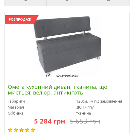
РОЗПРОДАЖ
Омега кухонний диван, тканина, що
миється: велюр, антикіготь
Габарити
120см. +/- під замовлення
Матеріал
ДСП + ппу
Оббивка
тканина
5 284 грн
5 653 грн