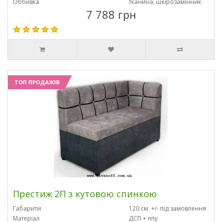
Оббивка
тканина, шкірозамінник
7 788 грн
ТОП ПРОДАЖІВ
Престиж 2П з кутовою спинкою
Габарити
120 см. +/- під замовлення
Матеріал
ДСП + ппу