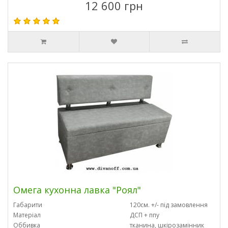
12 600 грн
Омега кухонна лавка "Роял"
Габарити
120см. +/- під замовлення
Матеріал
ДСП + ппу
Оббивка
тканина, шкірозамінник