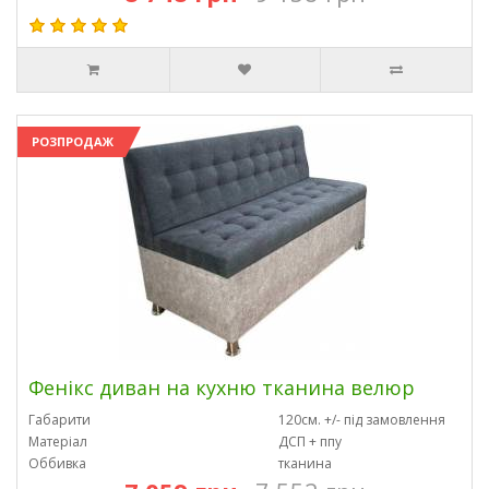
РОЗПРОДАЖ
Фенікс диван на кухню тканина велюр
Габарити
120см. +/- під замовлення
Матеріал
ДСП + ппу
Оббивка
тканина