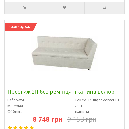
РОЗПРОДАЖ
Престиж 2П без ремінця, тканина велюр
Габарити
120 см. +/- під замовлення
Матеріал
ДСП
Оббивка
тканина
8 748 грн
9 158 грн