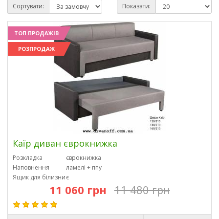
Сортувати:
Показати:
ТОП ПРОДАЖІВ
РОЗПРОДАЖ
Каїр диван єврокнижка
Розкладка
єврокнижка
Наповнення
ламелі + ппу
Ящик для білизни
є
11 060 грн
11 480 грн