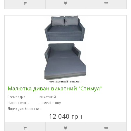
Малютка диван викатний "Стимул"
Розкладка
викатний
Наповнення
ламелі + ппу
Ящик для білизни
є
12 040 грн