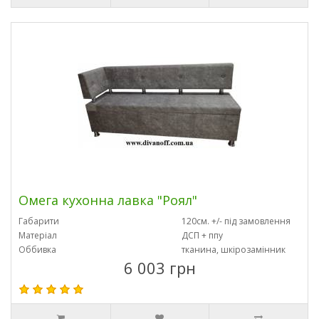
Омега кухонна лавка "Роял"
Габарити
120см. +/- під замовлення
Матеріал
ДСП + ппу
Оббивка
тканина, шкірозамінник
6 003 грн