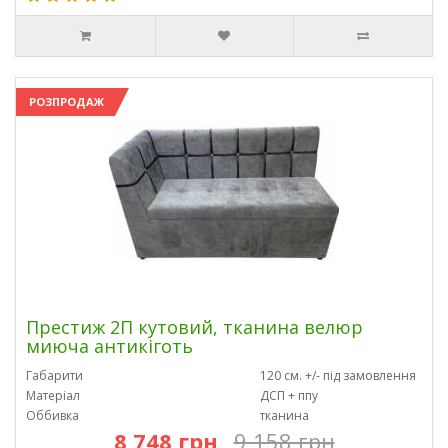
РОЗПРОДАЖ
Престиж 2П кутовий, тканина велюр
миюча антикіготь
Габарити
120 см. +/- під замовлення
Матеріал
ДСП + ппу
Оббивка
тканина
8 748 грн
9 158 грн