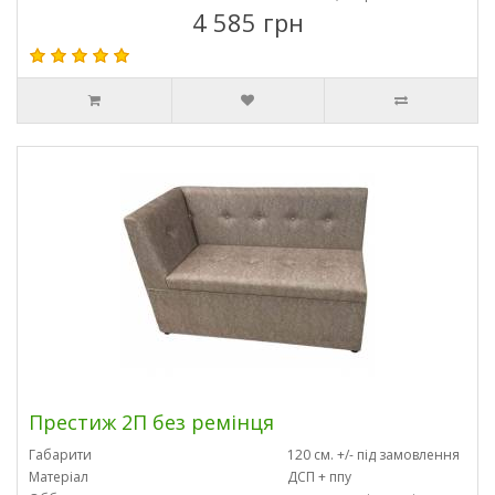
4 585 грн
Престиж 2П без ремінця
Габарити
120 см. +/- під замовлення
Матеріал
ДСП + ппу