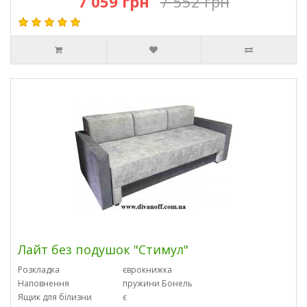
7 059 грн
7 552 грн
Лайт без подушок "Стимул"
Розкладка
єврокнижка
Наповнення
пружини Бонель
Ящик для білизни
є