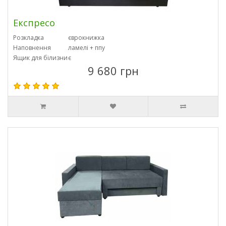
Експресо
Розкладка
єврокнижка
Наповнення
ламелі + ппу
Ящик для білизни
є
9 680 грн