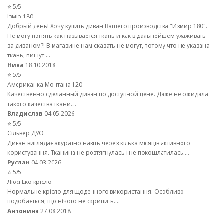
⭐ 5/5
Ізмір 180
Добрый день! Хочу купить диван Вашего производства "Измир 180".
Не могу понять как называется ткань и как в дальнейшем ухаживать
за диваном?! В магазине нам сказать не могут, потому что не указана
ткань, пишут ...
Нина
18.10.2018
⭐ 5/5
Американка Монтана 120
Качественно сделанный диван по доступной цене. Даже не ожидала
такого качества ткани....
Владислав
04.05.2026
⭐ 5/5
Сільвер ДУО
Диван виглядає акуратно навіть через кілька місяців активного
користування. Тканина не розтягнулась і не покошлатилась....
Руслан
04.03.2026
⭐ 5/5
Люсі Еко крісло
Нормальне крісло для щоденного використання. Особливо
подобається, що нічого не скрипить....
Антонина
27.08.2018