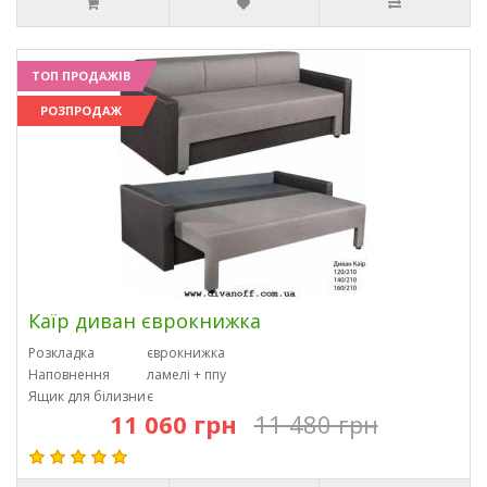
ТОП ПРОДАЖІВ
РОЗПРОДАЖ
Каїр диван єврокнижка
Розкладка
єврокнижка
Наповнення
ламелі + ппу
Ящик для білизни
є
11 060 грн
11 480 грн