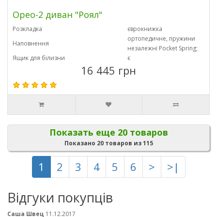
Орео-2 диван "Роял"
Розкладка
єврокнижка
ортопедичне, пружини
Наповнення
незалежні Pocket Spring;
Ящик для білизни
є
16 445 грн
Показать еще 20 товаров
Показано 20 товаров из 115
1
2
3
4
5
6
>
>|
Відгуки покупців
Саша Швец
11.12.2017