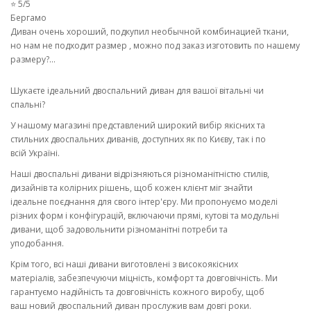
⭐ 5/5
Бергамо
Диван очень хороший, подкупил необычной комбинацией ткани,
но нам не подходит размер , можно под заказ изготовить по нашему
размеру?...
Шукаєте ідеальний двоспальний диван для вашої вітальні чи
спальні?
У нашому магазині представлений широкий вибір якісних та
стильних двоспальних диванів, доступних як по Києву, так і по
всій Україні.
Наші двоспальні дивани відрізняються різноманітністю стилів,
дизайнів та колірних рішень, щоб кожен клієнт міг знайти
ідеальне поєднання для свого інтер'єру. Ми пропонуємо моделі
різних форм і конфігурацій, включаючи прямі, кутові та модульні
дивани, щоб задовольнити різноманітні потреби та
уподобання.
Крім того, всі наші дивани виготовлені з високоякісних
матеріалів, забезпечуючи міцність, комфорт та довговічність. Ми
гарантуємо надійність та довговічність кожного виробу, щоб
ваш новий двоспальний диван прослужив вам довгі роки.