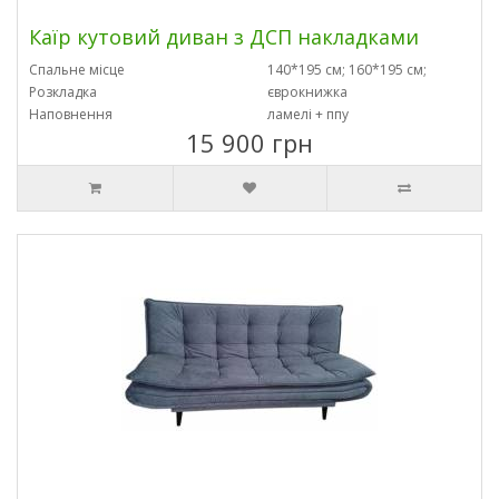
Каїр кутовий диван з ДСП накладками
Спальне місце
140*195 см; 160*195 см;
Розкладка
єврокнижка
Наповнення
ламелі + ппу
15 900 грн