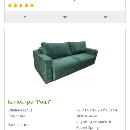
Каліостро "Роял"
Спальне місце
190*140 см. 200*150 см.
Розкладка
єврокнижка
пружини незалежні
Наповнення
Pocket Spring