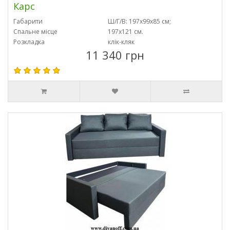
Карс
Габарити
Ш/Г/В: 197х99х85 см;
Спальне місце
197х121 см.
Розкладка
клік-кляк
11 340 грн