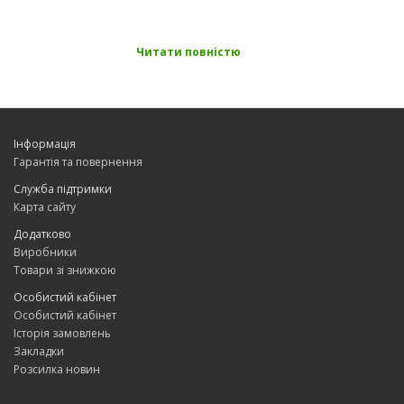
Читати повністю
Інформація
Гарантія та повернення
Служба підтримки
Карта сайту
Додатково
Оббивальний матеріал для
Виробники
Товари зі знижкою
двоспального дивана у
Особистий кабінет
вітальню
Особистий кабінет
Історія замовлень
Звичайно, великий білосніжний двоспальний диван у вітальні,
Закладки
де господарі зустрічають частих гостей, практичним не назвеш,
Розсилка новин
адже це загрожує вам неприємностями у вигляді розлитої кави,
дитячих фарб та інших плям, що важко виводяться. Але навіть