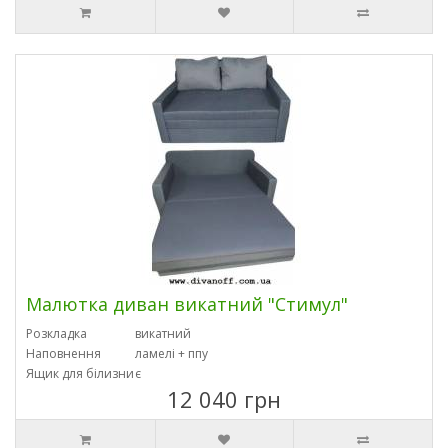
Малютка диван викатний "Стимул"
Розкладка
викатний
Наповнення
ламелі + ппу
Ящик для білизни
є
12 040 грн