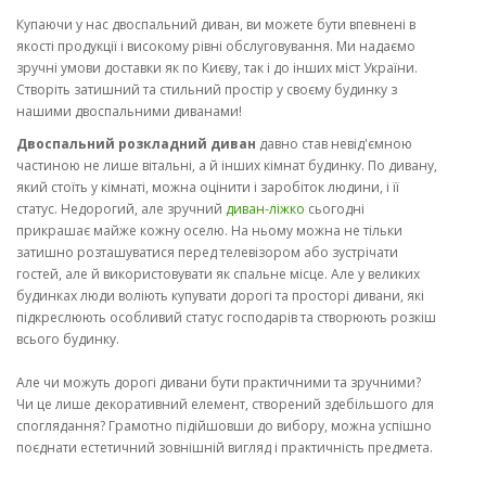
Купаючи у нас двоспальний диван, ви можете бути впевнені в
якості продукції і високому рівні обслуговування. Ми надаємо
зручні умови доставки як по Києву, так і до інших міст України.
Створіть затишний та стильний простір у своєму будинку з
нашими двоспальними диванами!
Двоспальний розкладний диван
давно став невід'ємною
частиною не лише вітальні, а й інших кімнат будинку. По дивану,
який стоїть у кімнаті, можна оцінити і заробіток людини, і її
статус. Недорогий, але зручний
диван-ліжко
сьогодні
прикрашає майже кожну оселю. На ньому можна не тільки
затишно розташуватися перед телевізором або зустрічати
гостей, але й використовувати як спальне місце. Але у великих
будинках люди воліють купувати дорогі та просторі дивани, які
підкреслюють особливий статус господарів та створюють розкіш
всього будинку.
Але чи можуть дорогі дивани бути практичними та зручними?
Чи це лише декоративний елемент, створений здебільшого для
споглядання? Грамотно підійшовши до вибору, можна успішно
поєднати естетичний зовнішній вигляд і практичність предмета.