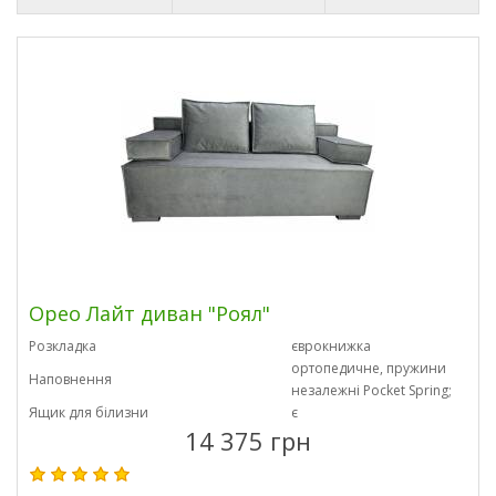
Орео Лайт диван "Роял"
Розкладка
єврокнижка
ортопедичне, пружини
Наповнення
незалежні Pocket Spring;
Ящик для білизни
є
14 375 грн