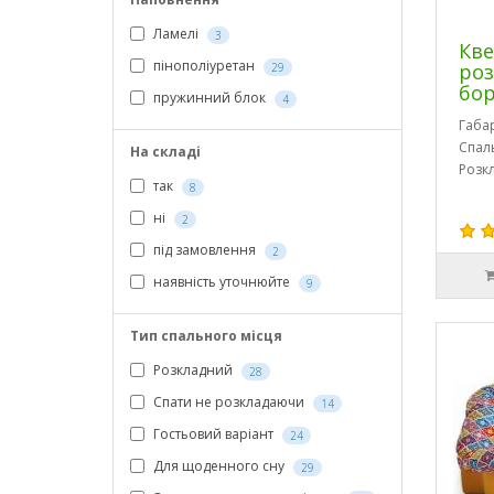
Ламелі
3
Кве
пінополіуретан
роз
29
бо
пружинний блок
4
Габа
Спал
На складі
Розк
так
8
ні
2
під замовлення
2
наявність уточнюйте
9
Тип спального місця
Розкладний
28
Спати не розкладаючи
14
Гостьовий варіант
24
Для щоденного сну
29