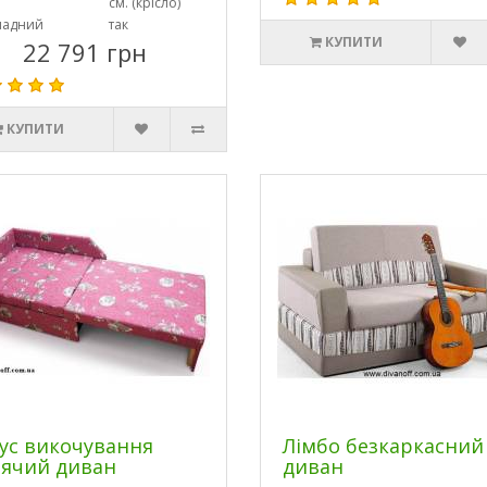
см. (крісло)
ладний
так
КУПИТИ
22 791 грн
КУПИТИ
ус викочування
Лімбо безкаркасний
ячий диван
диван