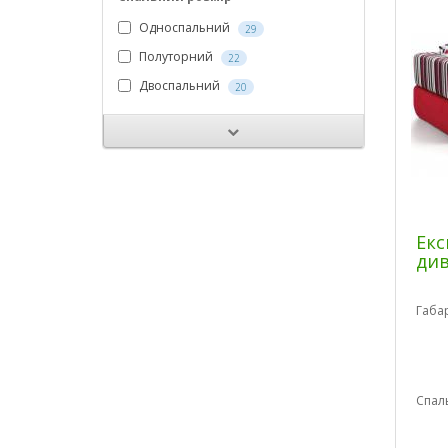
Односпальний
29
Полуторний
22
Двоспальний
20
Екс
ди
Габа
Спал