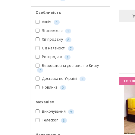
Особливість
Акція
1
Зі знижкою
1
Хіт продажу
8
Є в наявності
7
Розпродаж
1
Безкоштовна доставка по Києву
7
Доставка по Україні
1
ТОП П
Новинка
2
Механізм
Викочування
9
Телескоп
6
Наповнення