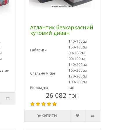
Атлантик безкаркасний
кутовий диван
.
140х100см;
.
160х100см;
Габарити
м.
00х100см;
м.
00х100см;
140х200см.
ретан
160х200см.
Спальне місце
120х200см.
100х200см.
Розкладка
так
26 082 грн
КУПИТИ