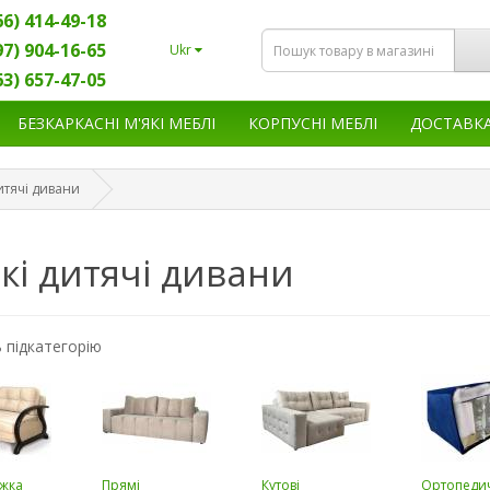
66) 414-49-18
97) 904-16-65
Ukr
63) 657-47-05
БЕЗКАРКАСНІ М'ЯКІ МЕБЛІ
КОРПУСНІ МЕБЛІ
ДОСТАВК
итячі дивани
кі дитячі дивани
 підкатегорію
іжка
Прямі
Кутові
Ортопеди