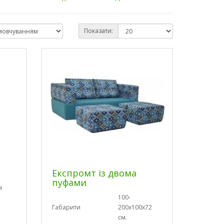
Показати:
Експромт із двома
пуфами
я
100-
Габарити
200х100х72
см.