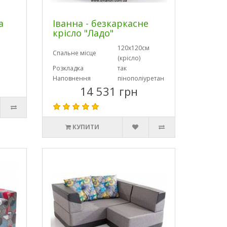
а
Іванна - безкаркасне
крісло "Ладо"
120х120см
Спальне місце
(крісло)
Розкладка
так
Наповнення
пінополіуретан
14 531 грн
КУПИТИ