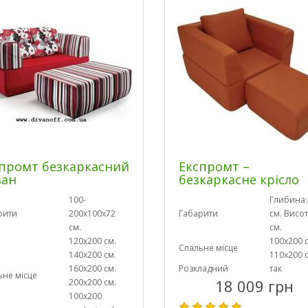
промт безкаркасний
Експромт –
ван
безкаркасне крісло
100-
Глибина:
рити
200х100х72
Габарити
см. Висот
см.
см.
120х200 см.
100х200 
Спальне місце
140х200 см.
110х200 
160х200 см.
Розкладний
так
ьне місце
18 009 грн
200х200 см.
100х200