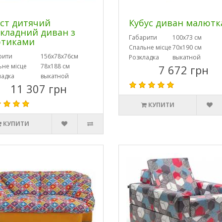
ст дитячий
Кубус диван малютк
кладний диван з
Габарити
100х73 см
ртиками
Спальне місце
70х190 см
рити
156х78х76см
Розкладка
выкатной
ьне місце
78х188 см
7 672 грн
ладка
выкатной
11 307 грн
КУПИТИ
КУПИТИ