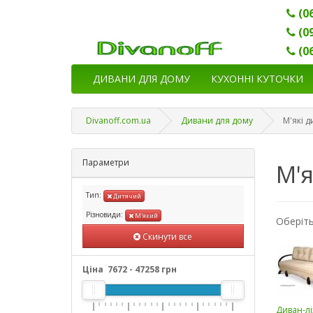
(0
(0
(0
ДИВАНИ ДЛЯ ДОМУ
КУХОННІ КУТОЧКИ
Divanoff.com.ua
Дивани для дому
М'які д
Параметри
М'я
Тип:
Дитячий
Різновиди:
М'який
Оберіть
Скинути все
Ціна
7672
-
47258
грн
Диван-л