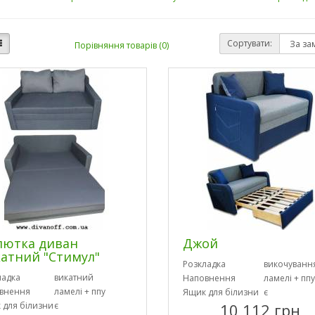
Сортувати:
Порівняння товарів (0)
лютка диван
Джой
атний "Стимул"
Розкладка
викочуванн
ладка
викатний
Наповнення
ламелі + ппу
внення
ламелі + ппу
Ящик для білизни
є
 для білизни
є
10 112 грн