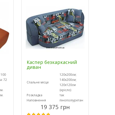
Каспер безкаркасний
диван
 100
120х200см;
а: 72
140х200см;
Спальне місце
120х120см
см.
(крісло)
см.
Розкладка
так
Наповнення
пінополіуретан
19 375 грн