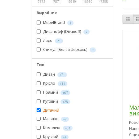
7672
7871
9919
16960
47258
Виробник
MebelBrand
1
Диванофф (Divanoff)
7
Ладо
21
Стимул (Белая Церковь)
1
Тип
Диван
+71
Крісло
+14
Прямий
+67
Кутовий
+28
Ма
Дитячий
вик
Малятко
+7
Розк
Комплект
+51
Напо
Ящик
Круглий
+4