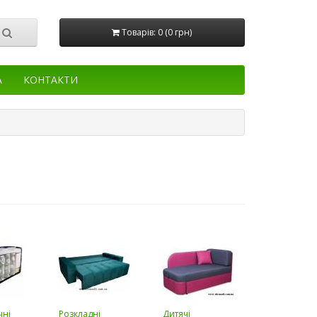
Товарів: 0 (0 грн)
А
КОНТАКТИ
чні
Розкладні
Дитячі