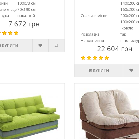
рити
100х73 см
140х200 с
ьне місце
70х190 см
160х200 с
ладка
выкатной
Спальне місце
200х200 с
7 672 грн
100х200 с
(крісло)
Розкладка
так
Наповнення
пінополіу
КУПИТИ
22 604 грн
КУПИТИ