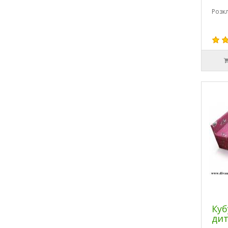
Розк
Куб
дит