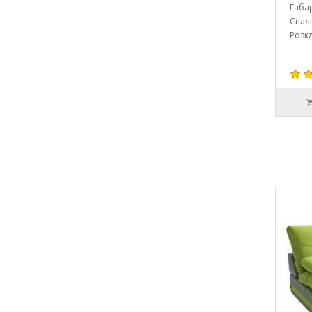
Габа
Спал
Розк