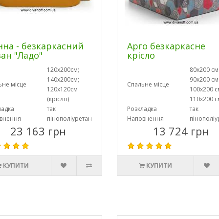
нна - безкаркасний
Арго безкаркасне
ан "Ладо"
крісло
120х200см;
80х200 см
140х200см;
90х200 см
ьне місце
Спальне місце
120х120см
100х200 с
(крісло)
110х200 с
ладка
так
Розкладка
так
внення
пінополіуретан
Наповнення
пінополіу
23 163 грн
13 724 грн
КУПИТИ
КУПИТИ