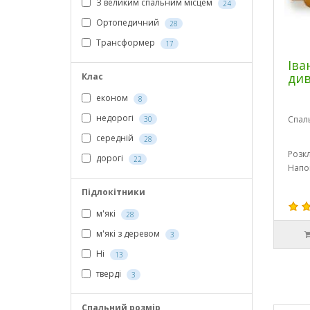
З великим спальним місцем
24
Ортопедичний
28
Трансформер
17
Іва
див
Клас
економ
8
недорогі
Спал
30
середній
28
Розк
дорогі
22
Напо
Підлокітники
м'які
28
м'які з деревом
3
Ні
13
тверді
3
Спальний розмір