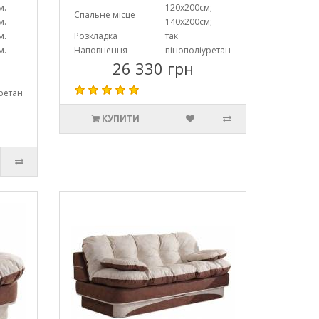
м.
120х200см;
Спальне місце
м.
140х200см;
м.
Розкладка
так
м.
Наповнення
пінополіуретан
26 330 грн
ретан
КУПИТИ