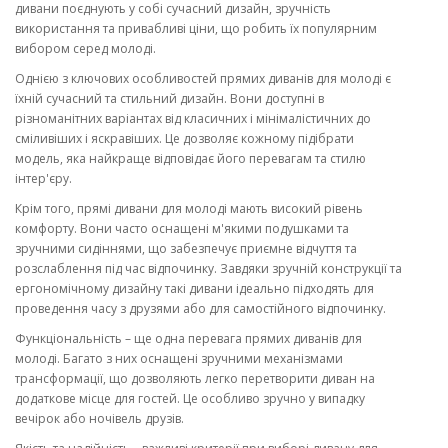
дивани поєднують у собі сучасний дизайн, зручність
використання та привабливі ціни, що робить їх популярним
вибором серед молоді.
Однією з ключових особливостей прямих диванів для молоді є
їхній сучасний та стильний дизайн. Вони доступні в
різноманітних варіантах від класичних і мінімалістичних до
сміливіших і яскравіших. Це дозволяє кожному підібрати
модель, яка найкраще відповідає його перевагам та стилю
інтер'єру.
Крім того, прямі дивани для молоді мають високий рівень
комфорту. Вони часто оснащені м'якими подушками та
зручними сидіннями, що забезпечує приємне відчуття та
розслаблення під час відпочинку. Завдяки зручній конструкції та
ергономічному дизайну такі дивани ідеально підходять для
проведення часу з друзями або для самостійного відпочинку.
Функціональність – ще одна перевага прямих диванів для
молоді. Багато з них оснащені зручними механізмами
трансформації, що дозволяють легко перетворити диван на
додаткове місце для гостей. Це особливо зручно у випадку
вечірок або ночівель друзів.