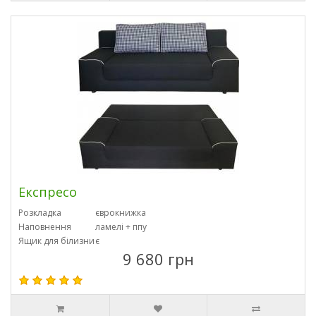
Експресо
Розкладка
єврокнижка
Наповнення
ламелі + ппу
Ящик для білизни
є
9 680 грн