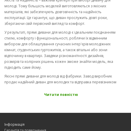
Якість та надійність – важливі критерії при виборі дивану для
молоді. Тому більшість моделей виготовляються з якісних
матеріалів, які забезпечують довговічність та надійність
експлуатації. Це гарантує, що диван прослужить довгі роки,
зберігаючи свій первісний вигляд та комфорт.
У результаті, прямі дивани для молоді є ідеальним поєднанням
стилю, комфорту і функціональності, роблячи їх відмінним
вибором для облаштування сучасних інтер'єрів молодіжних
кімнат, студентських гуртожитків, а також вітальні або зони
відпочинку в квартирі. Завдяки різноманітності дизайнів,
розмірів та колірних рішень кожен зможе знайти модель, яка
підходить саме йому.
Якісні прямі дивани для молоді від фабрики. Завод виробник
продає надійний диван для молодих та відправка перевізником
по Україні - меблевий інтернет-магазин divanoff.com.ua.
Читати повністю
Інформація
Гарантія та повернення