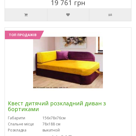
19 761 грн
ТОП ПРОДАЖІВ
Квест дитячий розкладний диван з
бортиками
Габарити
156х78х76см
Спальне місце
78х188 см
Розкладка
выкатной