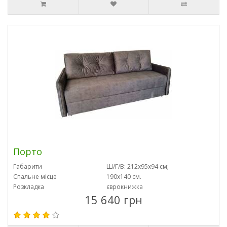
Порто
Габарити
Ш/Г/В: 212х95х94 см;
Спальне місце
190х140 см.
Розкладка
єврокнижка
15 640 грн