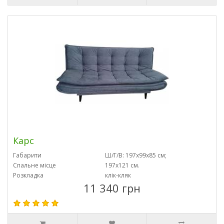
Карс
Габарити
Ш/Г/В: 197х99х85 см;
Спальне місце
197х121 см.
Розкладка
клік-кляк
11 340 грн