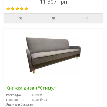
11 307 грн
Книжка диван "Стимул"
Розкладка
книжка
Наповнення
пруж блок
Ящик для білизни
є