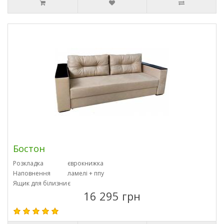
Бостон
Розкладка
єврокнижка
Наповнення
ламелі + ппу
Ящик для білизни
є
16 295 грн