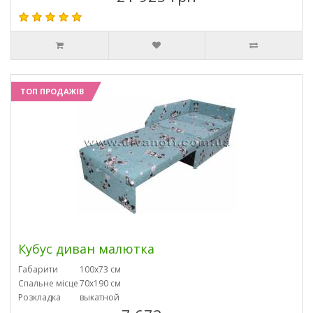
ТОП ПРОДАЖІВ
Кубус диван малютка
Габарити
100х73 см
Спальне місце
70х190 см
Розкладка
выкатной