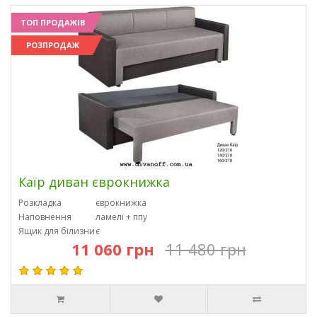
ТОП ПРОДАЖІВ
РОЗПРОДАЖ
Каїр диван єврокнижка
Розкладка
єврокнижка
Наповнення
ламелі + ппу
Ящик для білизни
є
11 060 грн
11 480 грн