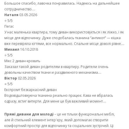
Большое спасибо, лавочка понравилась. Надеюсь на дальнейшее
сотрудничество....
Наталя
03.05.2026
⭐ 5/5
Пегас
У нас маленька квартира, тому диван використовується і як ліжко, і як
місце для відпочинку. Дуже сподобалась тканина “антикот” — кішка
вже перевіряла кігтями, все нормально. Спальне місце доволі рівне....
Михаил
16.10.2018
⭐ 5/5
Мікс 2 диван-кровать
Заказал такой диван родителям в квартиру. Родители очень
довольны качеством ткани и раздвижного механизма....
Віктор
02.05.2026
⭐ 5/5
Експромт безкаркасний диван
Водовідштовхуюча тканина реально працює. Кава не вбралась
одразу, встиг витерти. Для мене це був важливий момент....
Прямі дивани для молоді
– це не тільки функціональні меблі,
але й стильний елемент інтер'єру, який допомагає створити
комфортний простір для відпочинку та соціальних зустрічей. Ці