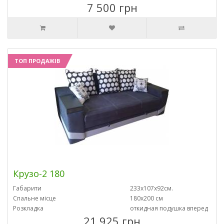
7 500 грн
ТОП ПРОДАЖІВ
Крузо-2 180
Габарити
233х107х92см.
Спальне місце
180х200 см
Розкладка
откидная подушка вперед
21 925 грн