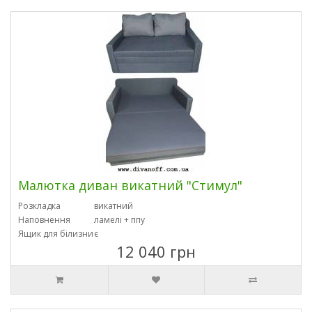
Малютка диван викатний "Стимул"
Розкладка
викатний
Наповнення
ламелі + ппу
Ящик для білизни
є
12 040 грн