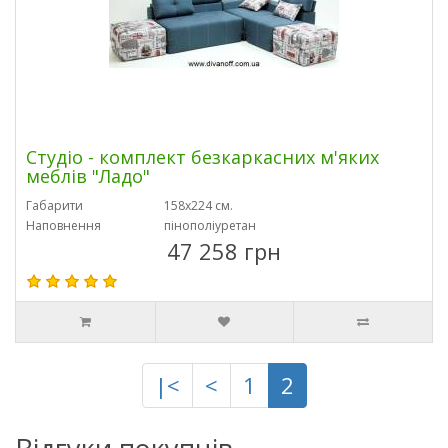
Студіо - комплект безкаркасних м'яких
меблів "Ладо"
Габарити
158х224 см.
Наповнення
пінополіуретан
47 258 грн
|<
<
1
2