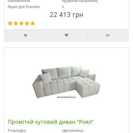
Наповнення
пружини незалежні;
Ящик для білизни
є
22 413 грн
Промітей кутовий диван "Роял"
Розкладка
єврокнижка