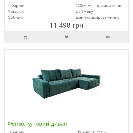
Габарити
120см. +/- під замовлення
Матеріал
ДСП + ппу
Оббивка
тканина, шкірозамінник
11 498 грн
Фенікс кутовий диван
Габарити
Розмір: 317*168