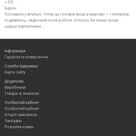
⭐ 5/5
Барон
Поставили у вітальні. Тепер це головне місце в квартирі — і телевізор
подивитись, і відпочити після роботи. Хотілось би тільки трохи
ширші підлокітники....
Інформація
Гарантія та повернення
Служба підтримки
Карта сайту
Додатково
Виробники
Товари зі знижкою
Особистий кабінет
Особистий кабінет
Історія замовлень
Закладки
Розсилка новин