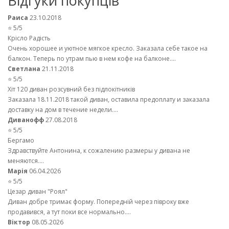
Відгуки покупців
Раиса
23.10.2018
⭐ 5/5
Крісло Радість
Очень хорошее и уютное мягкое кресло. Заказала себе такое на
балкон. Теперь по утрам пью в нем кофе на балконе....
Светлана
21.11.2018
⭐ 5/5
Хіт 120 диван розсувний без підлокітників
Заказала 18.11.2018 такой диван, оставила предоплату и заказала
доставку на дом в течение недели....
Диванофф
27.08.2018
⭐ 5/5
Бергамо
Здравствуйте Антонина, к сожалению размеры у дивана не
меняются....
Марія
06.04.2026
⭐ 5/5
Цезар диван "Роял"
Диван добре тримає форму. Попередній через півроку вже
продавився, а тут поки все нормально....
Віктор
08.05.2026