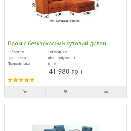
Проміс безкаркасний кутовий диван
Габарити
160х240 см.
Наповнення
пінополіуретан
Підлокітники
м'які
41 980 грн