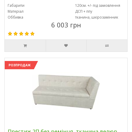
Габарити
120см. +/- під замовлення
Матеріал
ДСП + ппу
Оббивка
тканина, шкірозамінник
6 003 грн
РОЗПРОДАЖ
Престиж 2П без ремінця, тканина велюр