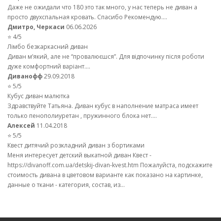
Даже не ожидали что 180 это так много, у нас теперь не диван а
просто двухспальная кровать. Спасибо Рекомендую....
Дмитро, Черкаси
06.06.2026
⭐ 4/5
Лімбо безкаркасний диван
Диван м’який, але не “провалюєшся”. Для відпочинку після роботи
дуже комфортний варіант....
Диванофф
29.09.2018
⭐ 5/5
Кубус диван малютка
Здравствуйте Татьяна. Диван кубус в наполнение матраса имеет
только пенополиуретан , пружинного блока нет....
Алексей
11.04.2018
⭐ 5/5
Квест дитячий розкладний диван з бортиками
Меня интересует детский выкатной диван Квест -
https://divanoff.com.ua/detskij-divan-kvest.htm Пожалуйста, подскажите
стоимость дивана в цветовом варианте как показано на картинке,
данные о ткани - категория, состав, из...