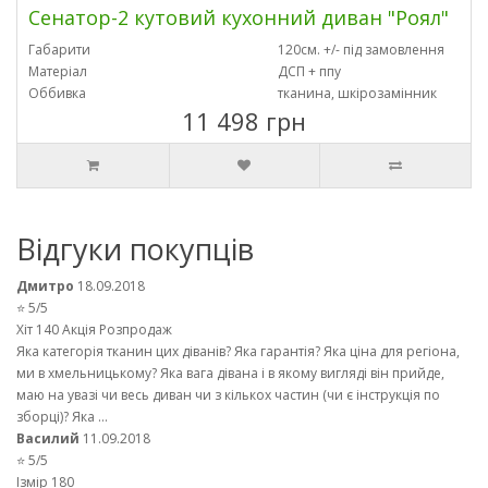
Сенатор-2 кутовий кухонний диван "Роял"
Габарити
120см. +/- під замовлення
Матеріал
ДСП + ппу
Оббивка
тканина, шкірозамінник
11 498 грн
Відгуки покупців
Дмитро
18.09.2018
⭐ 5/5
Хіт 140 Акція Розпродаж
Яка категорія тканин цих діванів? Яка гарантія? Яка ціна для регіона,
ми в хмельницькому? Яка вага дівана і в якому вигляді він прийде,
маю на увазі чи весь диван чи з кількох частин (чи є інструкція по
зборці)? Яка ...
Василий
11.09.2018
⭐ 5/5
Ізмір 180