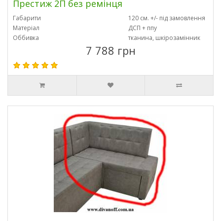
Престиж 2П без ремінця
Габарити
120 см. +/- під замовлення
Матеріал
ДСП + ппу
Оббивка
тканина, шкірозамінник
7 788 грн