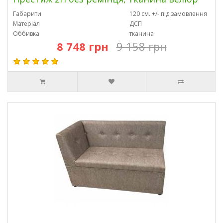
Габарити
120 см. +/- під замовлення
Матеріал
ДСП
Оббивка
тканина
8 748 грн
9 158 грн