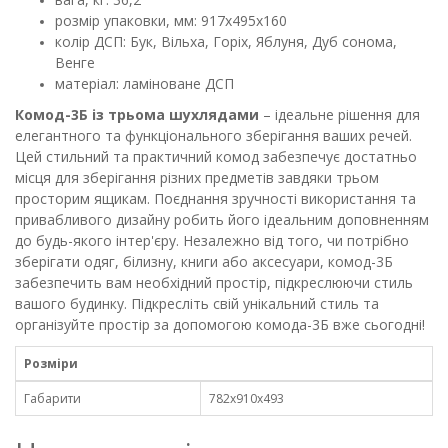
розмір упаковки, мм: 917х495х160
колір ДСП: Бук, Вільха, Горіх, Яблуня, Дуб сонома,
Венге
матеріал: ламіноване ДСП
Комод-3Б із трьома шухлядами
– ідеальне рішення для
елегантного та функціонального зберігання ваших речей.
Цей стильний та практичний комод забезпечує достатньо
місця для зберігання різних предметів завдяки трьом
просторим ящикам. Поєднання зручності використання та
привабливого дизайну робить його ідеальним доповненням
до будь-якого інтер'єру. Незалежно від того, чи потрібно
зберігати одяг, білизну, книги або аксесуари, комод-3Б
забезпечить вам необхідний простір, підкреслюючи стиль
вашого будинку. Підкресліть свій унікальний стиль та
організуйте простір за допомогою комода-3Б вже сьогодні!
Розміри
Габарити
782х910х493