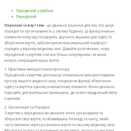
Передпокій з тумбою
Передпокій
Перехожі із взуттям
- це ідеальне рішення для тих, хто цінує
порядок та організованість у своєму будинку. Ці функціональні
елементи інтер'єру поєднують зручність вішалки для одягу та
зберігання взуття, забезпечуючи максимальний комфорт і
порядок у вашому вхідному залі. Давайте розглянемо, чому
передпокій із взуттям стає все більш популярним і як вони
можуть покращити ваше життя.
1. Ефективне використання простору:
Передпокій із взуттям допомагає оптимально використовувати
простір вашого вхідного залу, поєднуючи функції зберігання
одягу та взуття в одному компактному елементі. Вони ідеально
підходять для маленьких приміщень, де кожен квадратний метр
є цінним.
2. Організація та Порядок:
З взуттям у передпокої ви зможете легко організувати та
зберігати своє взуття, позбавившись безладу та хаосу, який
часто виникає через розсипане взуття по всьому вхідному залу.
Вбудовані полиці та відділення дозволяють зручно розмістити