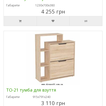
Габарити
1230х700х380
4 255 грн
ТО-21 тумба для взуття
Габарити
915х791х240
3 110 грн