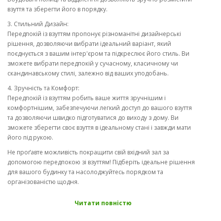
взуття та зберегти його в порядку.
3. Стильний Дизайн:
Передпокій із взуттям пропонує різноманітні дизайнерські
рішення, дозволяючи вибрати ідеальний варіант, який
поєднується з вашим інтер'єром та підкреслює його стиль. Ви
зможете вибрати передпокій у сучасному, класичному чи
скандинавському стилі, залежно від ваших уподобань.
4. Зручність та Комфорт:
Передпокій із взуттям робить ваше життя зручнішим і
комфортнішим, забезпечуючи легкий доступ до вашого взуття
та дозволяючи швидко підготуватися до виходу з дому. Ви
зможете зберегти своє взуття в ідеальному стані і завжди мати
його під рукою.
Не проґавте можливість покращити свій вхідний зал за
допомогою передпокою зі взуттям! Підберіть ідеальне рішення
для вашого будинку та насолоджуйтесь порядком та
організованістю щодня.
Прихожі із взуттям від фабрики виробника купуйте у Києві.
Читати повністю
Звертайте увагу на важливі особливості передпокою із взуттям,
такі як: надійність та довговічність, функціональність та