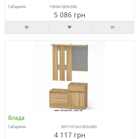
Габарити
1950х1003х380
5 086 грн
Влада
Габарити
667/1016х1002х380
4 117 грн