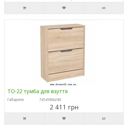
ТО-22 тумба для взуття
Габарити
741х590х240
2 411 грн