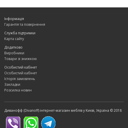
зручність, розумна ціна та економія.
Передпокій, шафи в передпокій
Інформація
Прихожие, шкафы в прихожую
Гарантія та повернення
Служба підтримки
Карта сайту
Додатково
Виробники
Товари зі знижкою
Особистий кабінет
Особистий кабінет
Історія замовлень
Закладки
Розсилка новин
Диванофф (Divanoff) інтернет-магазин меблів у Києві, Україна © 2018