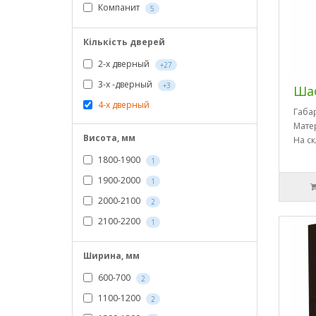
Компанит
5
Кількість дверей
2-х дверный
+27
3-х -дверный
+3
Шаф
4-х дверный
Габа
Мате
Висота, мм
На ск
1800-1900
1
1900-2000
1
2000-2100
2
2100-2200
1
Ширина, мм
600-700
2
1100-1200
2