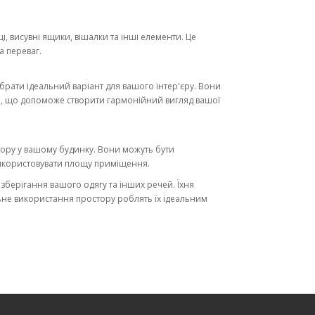
 висувні ящики, вішалки та інші елементи. Це
а переваг.
брати ідеальний варіант для вашого інтер'єру. Вони
лі, що допоможе створити гармонійний вигляд вашої
ору у вашому будинку. Вони можуть бути
використовувати площу приміщення.
зберігання вашого одягу та інших речей. Їхня
льне використання простору роблять їх ідеальним