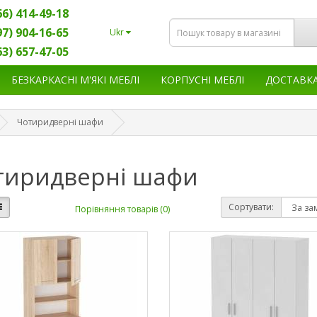
66) 414-49-18
97) 904-16-65
Ukr
63) 657-47-05
БЕЗКАРКАСНІ М'ЯКІ МЕБЛІ
КОРПУСНІ МЕБЛІ
ДОСТАВК
Чотиридверні шафи
тиридверні шафи
Сортувати:
Порівняння товарів (0)