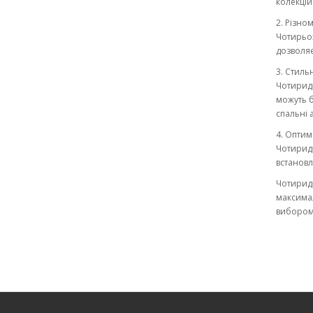
колекцій
2. Різно
Чотирьох
дозволяє
3. Стиль
Чотиридв
можуть б
спальні 
4. Оптим
Чотиридв
встановл
Чотиридв
максимал
вибором