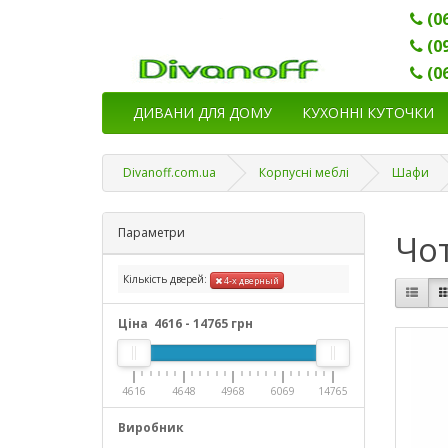
(0
(0
(0
ДИВАНИ ДЛЯ ДОМУ
КУХОННІ КУТОЧКИ
Divanoff.com.ua
Корпусні меблі
Шафи
Параметри
Чо
Кількість дверей:
4-х дверный
Ціна
4616
-
14765
грн
4616
4648
4968
6069
14765
Виробник