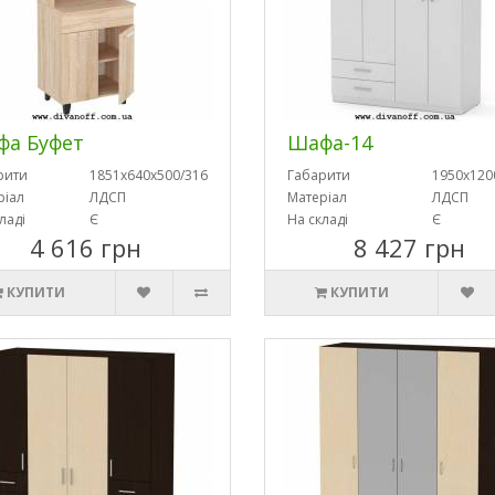
а Буфет
Шафа-14
рити
1851х640х500/316
Габарити
1950х120
ріал
ЛДСП
Матеріал
ЛДСП
ладі
Є
На складі
Є
4 616 грн
8 427 грн
КУПИТИ
КУПИТИ