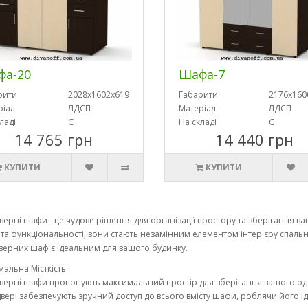
фа-20
Шафа-7
рити
2028х1602х619
Габарити
2176х160
ріал
ЛДСП
Матеріал
ЛДСП
ладі
Є
На складі
Є
14 765 грн
14 440 грн
КУПИТИ
КУПИТИ
ерні шафи - це чудове рішення для організації простору та зберігання вашо
і та функціональності, вони стають незамінним елементом інтер'єру спаль
ерних шаф є ідеальним для вашого будинку.
мальна Місткість:
ерні шафи пропонують максимальний простір для зберігання вашого одягу, 
вері забезпечують зручний доступ до всього вмісту шафи, роблячи його і