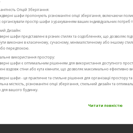
.
манітність Опцій Зберігання:
дверні шафи пропонують різноманітні опції зберігання, включаючи полиці,
 організувати простір шафи з урахуванням ваших індивідуальних потреб т
ний Дизайн:
ерні шафи представлені в різних стилях та оздобленнях, що дозволяє піді
ути виконані в класичному, сучасному, мінімалістичному або іншому сти
або передпокою.
альне використання простору:
ерні шафи є оптимальним рішенням для використання доступного прост
ені вздовж стіни або кута кімнати, що дозволяє максимально ефективно 
ерні шафи - це практичне та стильне рішення для організації простору та 
ьна місткість, різноманітні опції зберігання, стильний дизайн та оптима
 для вашого будинку.
Читати повністю