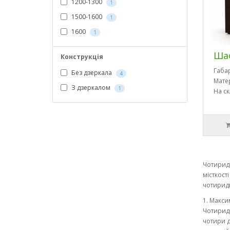
1200-1300
1
1500-1600
1
1600
1
Ша
Конструкція
Габа
Без дзеркала
4
Мате
З дзеркалом
1
На ск
Чотиридв
місткост
чотиридв
1. Макси
Чотиридв
чотири д