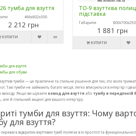
26 тумба для взуття
ТО-9 взуттєва полиц
підставка
рити
466х802х300
2 212 грн
Габарити
800х700х250
1 881 грн
КУПИТИ
КУПИТИ
мби для взуття
умбы для обуви
 взуттєві тумби — це практичне та стильне рішення для тих, хто воліє трима
ої. Такі тумби не займають багато місця, легко вписуються в інтер'єр і іде
о виходу. Якщо ви шукаєте
комод для взуття
або
тумбу в передпокій 
ь, але й стильний акцент для вашого інтер'єру.
криті тумби для взуття: Чому варт
бу для взуття?
перевага відкритих взуттєвих тумб полягає в їх простоті та функціональност