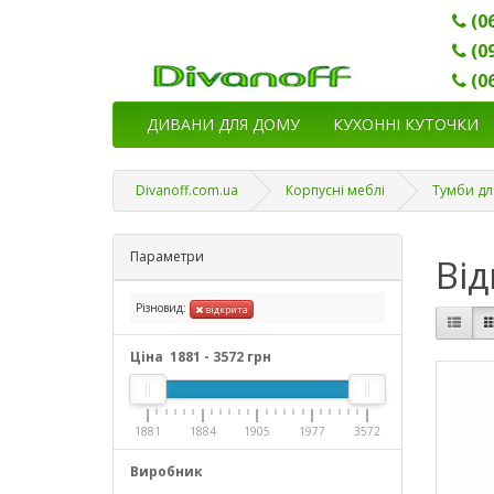
(0
(0
(0
ДИВАНИ ДЛЯ ДОМУ
КУХОННІ КУТОЧКИ
Divanoff.com.ua
Корпусні меблі
Тумби дл
Параметри
Від
Різновид:
відкрита
Ціна
1881
-
3572
грн
1881
1884
1905
1977
3572
Виробник