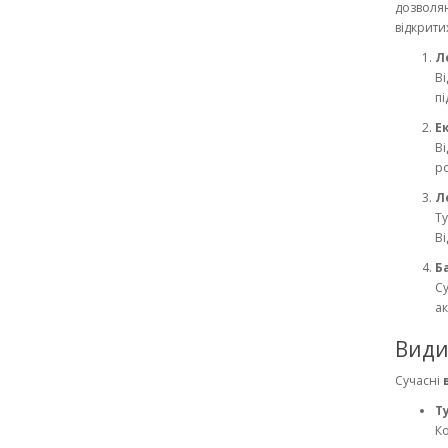
дозволяю
відкрити
Л
Ві
пі
Е
Ві
ро
Л
Ту
Ві
Б
Су
ак
Види
Сучасні
Т
Ко