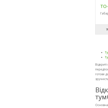
ТО-
Габа
Ту
Т
Відкриті
передпок
готове д
зручніст
Від
тум
Основна 