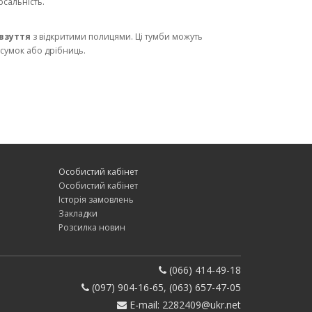
рсальність.
взуття
з відкритими полицями. Ці тумби можуть
 сумок або дрібниць.
ію. Їх можна комбінувати залежно від кількості
осторих передпокоях, де потрібно багато місця для
й, важливо врахувати кілька параметрів:
Особистий кабінет
Особистий кабінет
рібно зберігати. Для невеликої родини підійдуть
Історія замовлень
комод.
Закладки
Розсилка новин
, пластику. Дерев'яні моделі створюють затишок та
в та довговічні в експлуатації.
(066) 414-49-18
скандинавського стилю підійдуть світлі моделі з
(097) 904-16-65, (063) 657-47-05
E-mail: 2282409@ukr.net