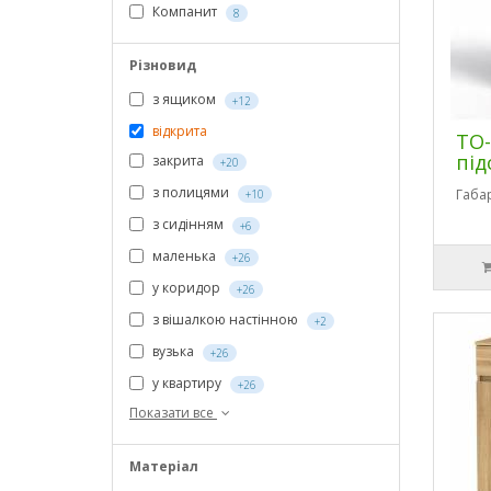
Компанит
8
Різновид
з ящиком
+12
відкрита
ТО-
під
закрита
+20
з полицями
Габа
+10
з сидінням
+6
маленька
+26
у коридор
+26
з вішалкою настінною
+2
вузька
+26
у квартиру
+26
Показати все
Матеріал