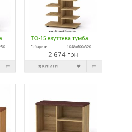
а
ТО-15 взуттєва тумба
250
Габарити
1048х600х320
2 674 грн
КУПИТИ