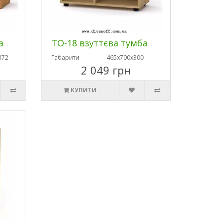
а
ТО-18 взуттєва тумба
372
Габарити
465х700х300
2 049 грн
КУПИТИ