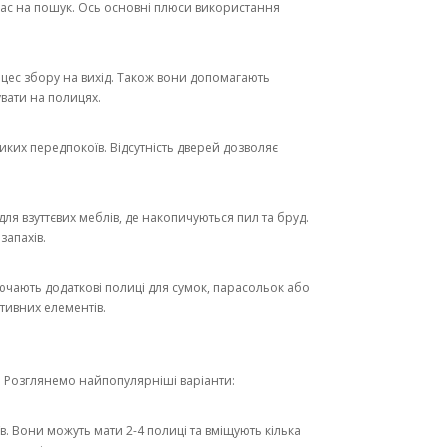
час на пошук. Ось основні плюси використання
оцес збору на вихід. Також вони допомагають
вати на полицях.
ких передпокоїв. Відсутність дверей дозволяє
я взуттєвих меблів, де накопичуються пил та бруд.
запахів.
лючають додаткові полиці для сумок, парасольок або
тивних елементів.
. Розглянемо найпопулярніші варіанти:
в. Вони можуть мати 2-4 полиці та вміщують кілька