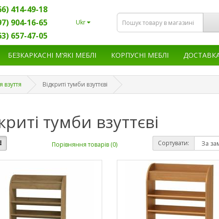
66) 414-49-18
97) 904-16-65
Ukr
63) 657-47-05
БЕЗКАРКАСНІ М'ЯКІ МЕБЛІ
КОРПУСНІ МЕБЛІ
ДОСТАВК
я взуття
Відкриті тумби взуттєві
криті тумби взуттєві
Сортувати:
Порівняння товарів (0)