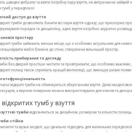
ть швидко вибрати та взяти потрібну пару взуття, не витрачаючи зайвий 
х тумб у передпокої:
егкий доступ до взуття
дкриті тумби дозволяють бачити всі пари взуття одразу, що прискорює пр
дтримувати порядок та дисципліну, адже взуття потрібно акуратно розміщу
кономія простору
дкриті тумби займають менше місця, що є особливо актуальним для невели
зташовувати меблі ближче до стіни, створюючи вільніший простір.
егкість прибирання та догляду
мби без дверей простіше чистити та провітрювати, що особливо важливо дл
дкриті полиці також сприяють кращій вентиляції, що зменшує ризик появи 
агатофункціональність
часні відкриті тумби не обмежуються зберіганням взуття. Деякі моделі вк
сесуарів, а верхню поверхню можна використовувати для ключів та декора
 відкритих тумб у взуття
взуттєві тумби
відрізняються за дизайном, розміром та кількістю полиць
умби-стійки
мпактні та вузькі моделі, що ідеально підходять для маленьких передпокої