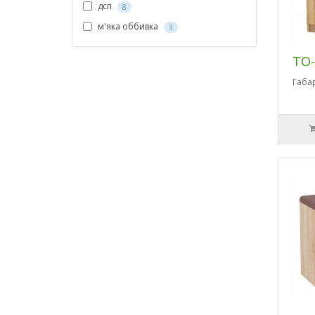
дсп
8
м'яка оббивка
3
ТО-
Габа