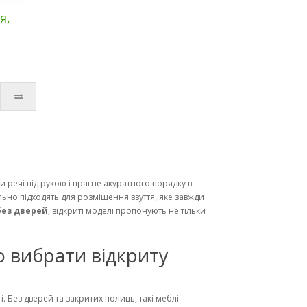
я,
ти речі під рукою і прагне акуратного порядку в
ально підходять для розміщення взуття, яке завжди
без дверей
, відкриті моделі пропонують не тільки
о вибрати відкриту
і. Без дверей та закритих полиць, такі меблі