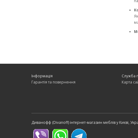
па
К
Як
ма
М
Ві
вз
зб
Як виб
Щоб
куп
Інформація
Служба 
Р
Гарантія та повернення
Карта са
Ви
ко
М
Су
вп
С
Диванофф (Divanoff) інтернет-магазин меблів у Києві, Укр
Ві
де