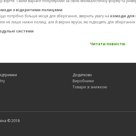
р взуття. Такий варіант популярний за свою мінімалістичну форму та уніве
омоди з відкритими полицями
що потрібно більше місця для зберігання, зверніть увагу на
комоди для 
ти не лише нижні полиці, але й верхні яруси, які підходять для зберігання
одульні системи
дкриті модульні тумби дозволяють збирати меблі в індивідуальну конструкц
уття та простору у передпокої. Модульні системи особливо популярні у пр
Читати повністю
ерігання.
рати відкриту тумбу для взуття?
ити тумбу взуттєву
без дверей, яка ідеально впишеться у ваш передпокі
підтримки
Додатково
озмір та місткість
йту
Виробники
міряйте доступний простір у передпокої і вирішіть, скільки пар взуття пот
Товари зі знижкою
мпактні тумби-стійки, а для великої родини краще вибрати більш місткий 
атеріали та дизайн
часні відкриті тумби виготовляються із різних матеріалів – дерева, металу
исуються в будь-який інтер'єр, а металеві стійки підійдуть для сучасних стилі
тиль та колір
аїна © 2018
дкрита тумба взуттєва повинна гармоніювати з інтер'єром передпокою. Для 
рева, а для мінімалізму – чорні чи білі металеві конструкції.