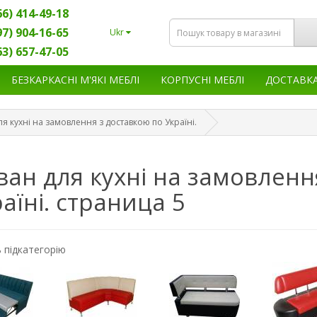
66) 414-49-18
97) 904-16-65
Ukr
63) 657-47-05
БЕЗКАРКАСНІ М'ЯКІ МЕБЛІ
КОРПУСНІ МЕБЛІ
ДОСТАВК
я кухні на замовлення з доставкою по Україні.
ан для кухні на замовленн
аїні. страница 5
 підкатегорію