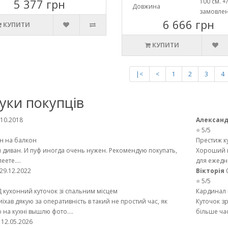
5 377 грн
100 см. +/
Довжина
замовле
6 666 грн
КУПИТИ
КУПИТИ
|<
<
1
2
3
4
гуки покупців
.10.2018
Александ
⭐ 5/5
н на балкон
Престиж к
диван. И пуф иногда очень нужен. Рекомендую покупать,
Хороший в
ете....
для ежедн
29.12.2022
Вікторія
⭐ 5/5
 кухонний куточок зі спальним місцем
Кардинал 
иїхав дякую за оперативність в такий не простий час, як
Куточок з
 на кухні вышлю фото....
більше час
12.05.2026