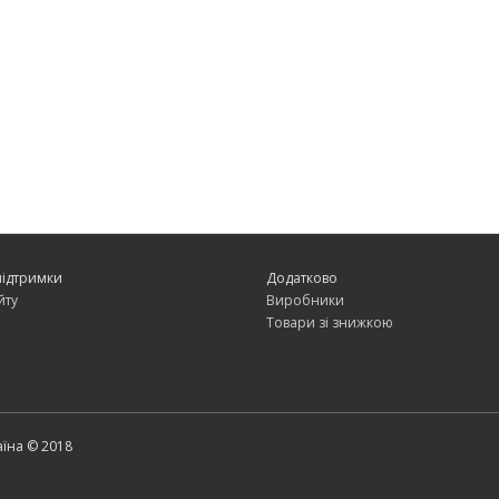
підтримки
Додатково
йту
Виробники
Товари зі знижкою
аїна © 2018