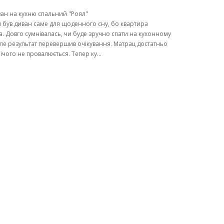
ан на кухню спальний "Роял"
 був диван саме для щоденного сну, бо квартира
. Довго сумнівалась, чи буде зручно спати на кухонному
але результат перевершив очікування. Матрац достатньо
нічого не провалюється. Тепер ку...