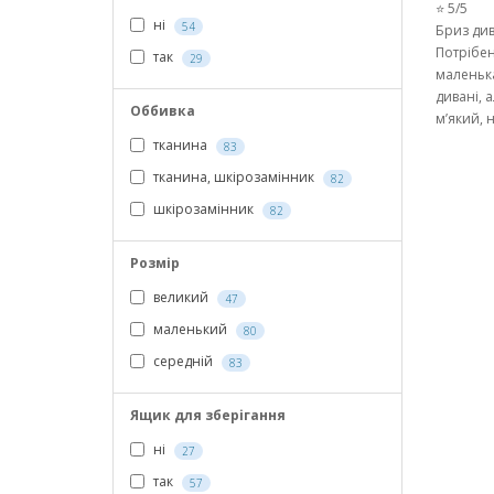
⭐ 5/5
ні
54
Бриз див
Потрібен
так
29
маленька
дивані, 
Оббивка
м’який, 
тканина
83
тканина, шкірозамінник
82
шкірозамінник
82
Розмір
великий
47
маленький
80
середній
83
Ящик для зберігання
ні
27
так
57