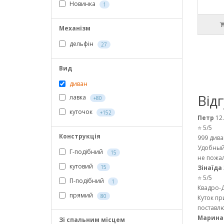
Новинка
1
Механізм
дельфін
27
Вид
диван
Від
лавка
+80
куточок
+152
Петр
12
⭐ 5/5
Конструкція
999 дива
Удобный 
Г-подібний
15
не пожале
кутовий
15
Зінаїда
⭐ 5/5
П-подібний
1
Квадро-Д
прямий
80
Куток пр
поставлю
Марина
Зі спальним місцем