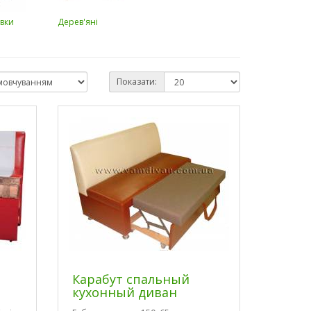
авки
Дерев'яні
Показати:
Карабут спальный
кухонный диван