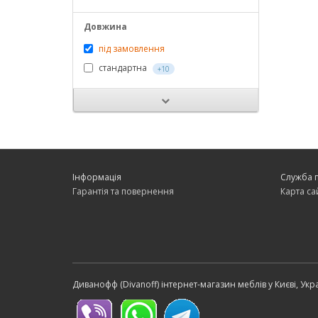
Довжина
під замовлення
стандартна
+10
Інформація
Служба 
Гарантія та повернення
Карта са
Диванофф (Divanoff) інтернет-магазин меблів у Києві, Укр