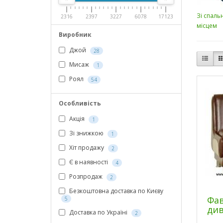
Зі спаль
2316
2397
3227
6078
17123
місцем
Виробник
Джой
28
Мисаж
1
Роял
54
Особливість
Акція
1
Зі знижкою
1
Хіт продажу
2
Є в наявності
4
Розпродаж
2
Безкоштовна доставка по Києву
Фав
5
див
Доставка по Україні
2