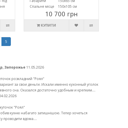
- під
Габарити
150х65 см
ння
Спальне місце
150х105 см
10 700 грн
КУПИТИ
5
р, Запорожье
11.05.2026
уточок розкладний "Роял"
ариант за свои деньги. Искали именно кухонный уголок
евного сна. Оказался достаточно удобным и крепким....
04.02.2026
куточок "Роял"
робив кухню набагато затишнішою. Тепер хочеться
у проводити вдома....