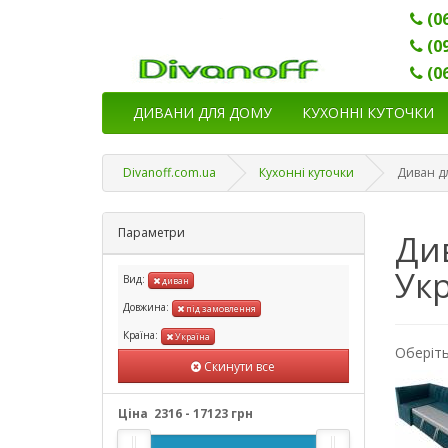
(0
(0
(0
ДИВАНИ ДЛЯ ДОМУ
КУХОННІ КУТОЧКИ
Divanoff.com.ua
Кухонні куточки
Диван дл
Параметри
Див
Укр
Вид:
диван
Довжина:
під замовлення
Країна:
Україна
Оберіть
Скинути все
Ціна
2316
-
17123
грн