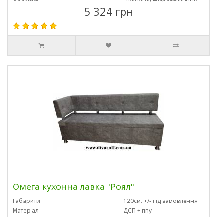
5 324 грн
Омега кухонна лавка "Роял"
Габарити
120см. +/- під замовлення
Матеріал
ДСП + ппу