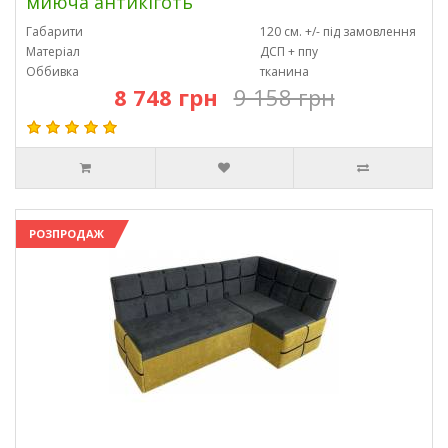
миюча антикіготь
Габарити
120 см. +/- під замовлення
Матеріал
ДСП + ппу
Оббивка
тканина
8 748 грн
9 158 грн
РОЗПРОДАЖ