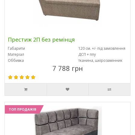
Престиж 2П без ремінця
Габарити
120 см. +/- під замовлення
Матеріал
ДСП + ппу
Оббивка
тканина, шкірозамінник
7 788 грн
ТОП ПРОДАЖІВ