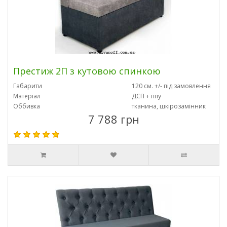
Престиж 2П з кутовою спинкою
Габарити
120 см. +/- під замовлення
Матеріал
ДСП + ппу
Оббивка
тканина, шкірозамінник
7 788 грн