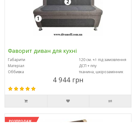
Фаворит диван для кухні
Габарити
120 см. +/- під замовлення
Матеріал
ДСП + ппу
Оббивка
тканина, шкірозамінник
4 944 грн
РОЗПРОДАЖ