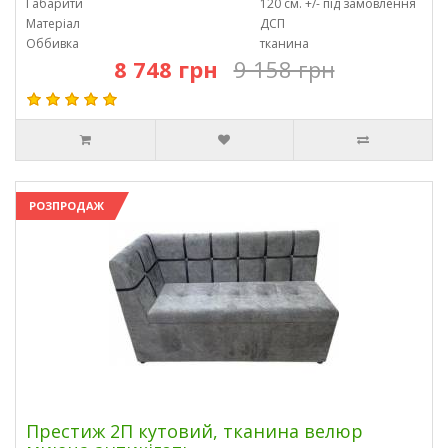
Габарити
120 см. +/- під замовлення
Матеріал
ДСП
Оббивка
тканина
8 748 грн
9 158 грн
РОЗПРОДАЖ
Престиж 2П кутовий, тканина велюр