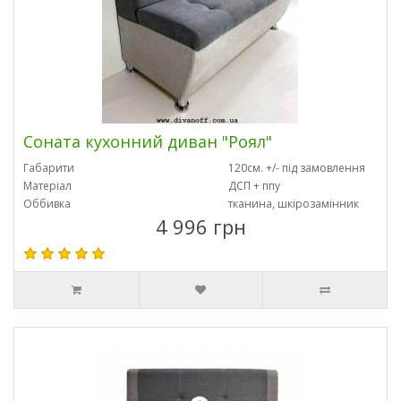
Соната кухонний диван "Роял"
Габарити
120см. +/- під замовлення
Матеріал
ДСП + ппу
Оббивка
тканина, шкірозамінник
4 996 грн