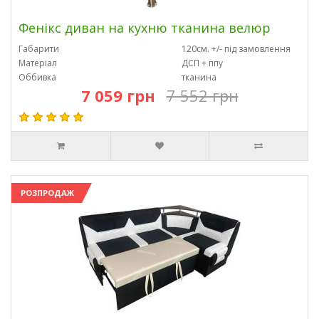
Фенікс диван на кухню тканина велюр
Габарити
120см. +/- під замовлення
Матеріал
ДСП + ппу
Оббивка
тканина
7 059 грн
7 552 грн
РОЗПРОДАЖ