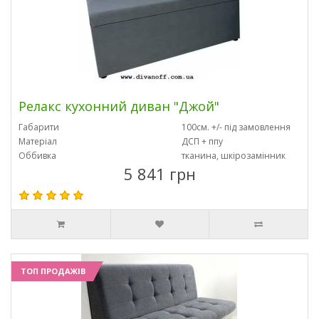
Релакс кухонний диван "Джой"
Габарити
100см. +/- під замовлення
Матеріал
ДСП + ппу
Оббивка
тканина, шкірозамінник
5 841 грн
ТОП ПРОДАЖІВ