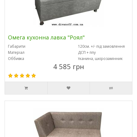
Омега кухонна лавка "Роял"
Габарити
120см. +/- під замовлення
Матеріал
ДСП + ппу
Оббивка
тканина, шкірозамінник
4 585 грн