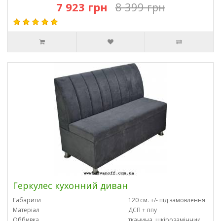
7 923 грн
8 399 грн
Геркулес кухонний диван
Габарити
120 см. +/- під замовлення
Матеріал
ДСП + ппу
Оббивка
тканина, шкірозамінник