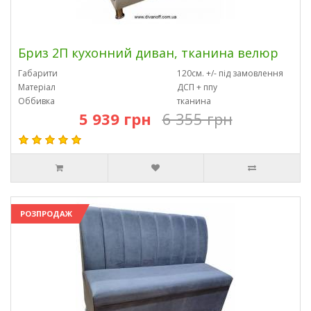
Бриз 2П кухонний диван, тканина велюр
Габарити
120см. +/- під замовлення
Матеріал
ДСП + ппу
Оббивка
тканина
5 939 грн
6 355 грн
РОЗПРОДАЖ