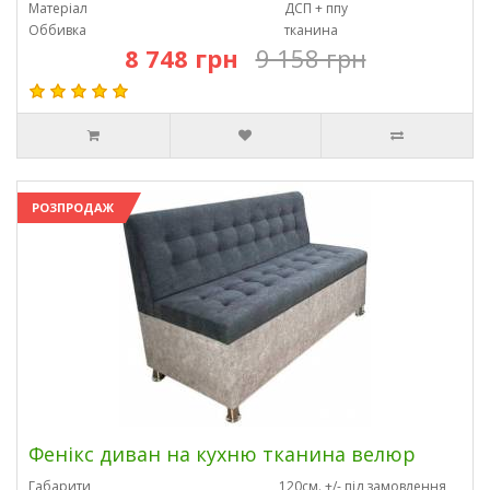
Матеріал
ДСП + ппу
Оббивка
тканина
8 748 грн
9 158 грн
РОЗПРОДАЖ
Фенікс диван на кухню тканина велюр
Габарити
120см. +/- під замовлення