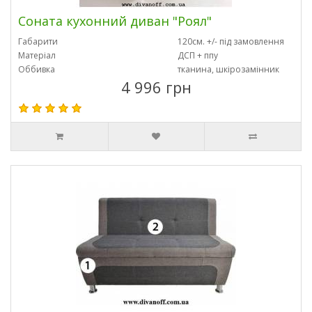
Соната кухонний диван "Роял"
Габарити
120см. +/- під замовлення
Матеріал
ДСП + ппу
Оббивка
тканина, шкірозамінник
4 996 грн