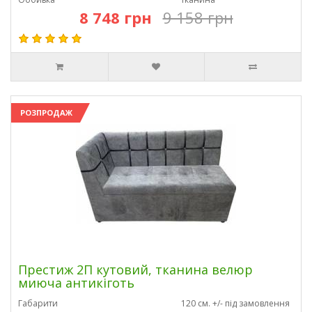
8 748 грн
9 158 грн
РОЗПРОДАЖ
Престиж 2П кутовий, тканина велюр
миюча антикіготь
Габарити
120 см. +/- під замовлення