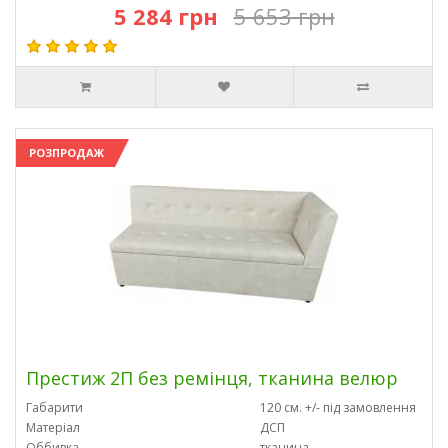
5 284 грн
5 653 грн
РОЗПРОДАЖ
Престиж 2П без ремінця, тканина велюр
Габарити
120 см. +/- під замовлення
Матеріал
ДСП
Оббивка
тканина