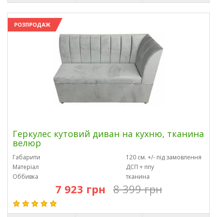
РОЗПРОДАЖ
Геркулес кутовий диван на кухню, тканина
велюр
Габарити
120 см. +/- під замовлення
Матеріал
ДСП + ппу
Оббивка
тканина
7 923 грн
8 399 грн