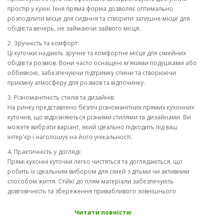
простір у кухні. Їхня пряма форма дозволяє оптимально
розподілити місце для сидіння та створити затишне місце для
обідів та вечерь, не займаючи зайвого місця.
2. Зручність та комфорт:
Ці куточки надають зручне та комфортне місце для сімейних
обідів та розмов. Вони часто оснащені м'якими подушками або
оббивкою, забезпечуючи підтримку спини та створюючи
приємну атмосферу для розмов та відпочинку.
3. Різноманітність стилів та дизайнів:
На ринку представлено безліч різноманітних прямих кухонних
куточків, що відрізняються різними стилями та дизайнами. Ви
можете вибрати варіант, який ідеально підходить під ваш
інтер'єр і наголошує на його унікальності.
4. Практичність у догляді:
Прямі кухонні куточки легко чистяться та доглядаються, що
робить їх ідеальним вибором для сімей з дітьми чи активним
способом життя. Стійкі до плям матеріали забезпечують
довговічність та збереження привабливого зовнішнього
вигляду на довгі роки.
Читати повністю
Прямі кухонні куточки - це не тільки функціональна, а й стильна