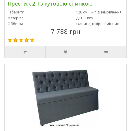
Престиж 2П з кутовою спинкою
Габарити
120 см. +/- під замовлення
Матеріал
ДСП + ппу
Оббивка
тканина, шкірозамінник
7 788 грн