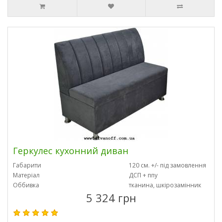
Геркулес кухонний диван
Габарити
120 см. +/- під замовлення
Матеріал
ДСП + ппу
Оббивка
тканина, шкірозамінник
5 324 грн