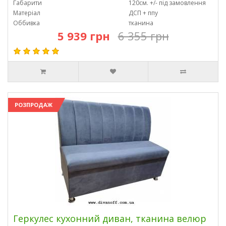
Габарити
120см. +/- під замовлення
Матеріал
ДСП + ппу
Оббивка
тканина
5 939 грн
6 355 грн
РОЗПРОДАЖ
Геркулес кухонний диван, тканина велюр