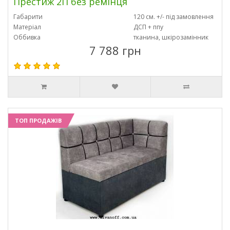
Престиж 2П без ремінця
Габарити
120 см. +/- під замовлення
Матеріал
ДСП + ппу
Оббивка
тканина, шкірозамінник
7 788 грн
ТОП ПРОДАЖІВ