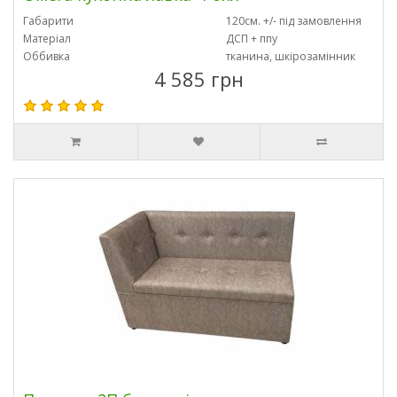
Габарити
120см. +/- під замовлення
Матеріал
ДСП + ппу
Оббивка
тканина, шкірозамінник
4 585 грн