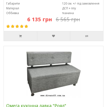
Габарити
120 см. +/- під замовлення
Матеріал
ДСП + ппу
Оббивка
тканина
6 135 грн
6 565 грн
Омега кухонна лавка "Роял"