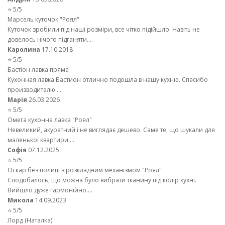
⭐ 5/5
Марсель куточок "Роял"
Куточок зробили під наші розміри, все чітко підійшло. Навіть не
довелось нічого підганяти....
Каролина
17.10.2018
⭐ 5/5
Бастіон лавка пряма
Кухонная лавка Бастион отлично подошла в нашу кухню. Спасибо
производителю....
Марія
26.03.2026
⭐ 5/5
Омега кухонна лавка "Роял"
Невеликий, акуратний і не виглядає дешево. Саме те, що шукали для
маленької квартири....
Софія
07.12.2025
⭐ 5/5
Оскар без полиці з розкладним механізмом "Роял"
Сподобалось, що можна було вибрати тканину під колір кухні.
Вийшло дуже гармонійно....
Микола
14.09.2023
⭐ 5/5
Лорд (Наталка)