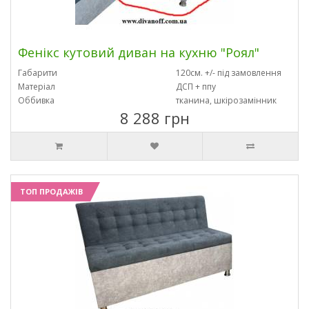
Фенікс кутовий диван на кухню "Роял"
Габарити
120см. +/- під замовлення
Матеріал
ДСП + ппу
Оббивка
тканина, шкірозамінник
8 288 грн
ТОП ПРОДАЖІВ