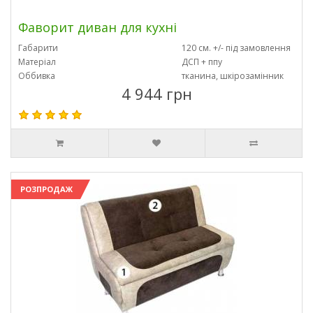
Фаворит диван для кухні
Габарити
120 см. +/- під замовлення
Матеріал
ДСП + ппу
Оббивка
тканина, шкірозамінник
4 944 грн
РОЗПРОДАЖ