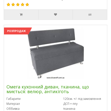
РОЗПРОДАЖ
Омега кухонний диван, тканина, що
миється: велюр, антикіготь
Габарити
120см. +/- під замовлення
Матеріал
ДСП + ппу
Оббивка
тканина