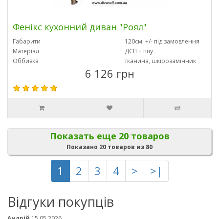
Фенікс кухонний диван "Роял"
Габарити
120см. +/- під замовлення
Матеріал
ДСП + ппу
Оббивка
тканина, шкірозамінник
6 126 грн
Показать еще 20 товаров
Показано 20 товаров из 80
1
2
3
4
>
>|
Відгуки покупців
Андрій
15.05.2026