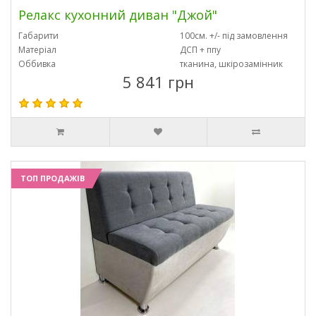
Релакс кухонний диван "Джой"
Габарити
100см. +/- під замовлення
Матеріал
ДСП + ппу
Оббивка
тканина, шкірозамінник
5 841 грн
ТОП ПРОДАЖІВ