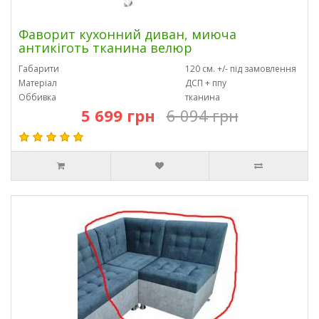
Фаворит кухонний диван, миюча
антикіготь тканина велюр
Габарити
120 см. +/- під замовлення
Матеріал
ДСП + ппу
Оббивка
тканина
5 699 грн
6 094 грн