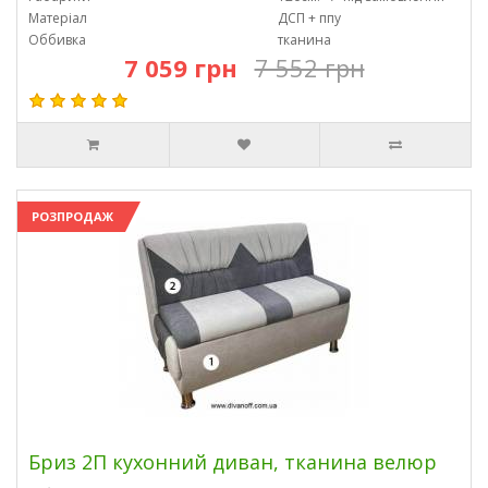
Матеріал
ДСП + ппу
Оббивка
тканина
7 059 грн
7 552 грн
РОЗПРОДАЖ
Бриз 2П кухонний диван, тканина велюр