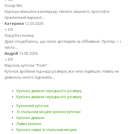
Оскар Mix
Хорошо вписался в интерьер. Ничего лишнего, простой и
практичный вариант....
Катерина
12.03.2026
⭐ 5/5
Лорд без полиці
Дуже сподобалось, що легко доглядати за оббивкою. Протер — і
чисто....
Андрій
15.05.2026
⭐ 5/5
Марсель куточок "Роял"
Куточок зробили під наші розміри, все чітко підійшло. Навіть не
довелось нічого підганяти....
Кухонні дивани середнього розміру
Кухонні дивани середнього розміру
Кухонний куточок
Зі спальним місцем кухонні куточки
Кухонні дивани
Лавки кухонні
Кухонні лавки зі спальним місцем