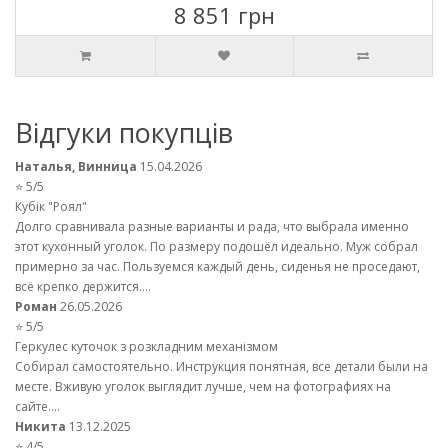
8 851 грн
Відгуки покупців
Наталья, Винница
15.04.2026
⭐ 5/5
Кубік "Роял"
Долго сравнивала разные варианты и рада, что выбрала именно
этот кухонный уголок. По размеру подошёл идеально. Муж собрал
примерно за час. Пользуемся каждый день, сиденья не проседают,
всё крепко держится....
Роман
26.05.2026
⭐ 5/5
Геркулес куточок з розкладним механізмом
Собирал самостоятельно. Инструкция понятная, все детали были на
месте. Вживую уголок выглядит лучше, чем на фотографиях на
сайте....
Никита
13.12.2025
⭐ 4/5