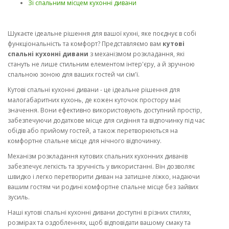
Зі спальним місцем кухонні дивани
Шукаєте ідеальне рішення для вашої кухні, яке поєднує в собі
функціональність та комфорт? Представляємо вам
кутові
спальні кухонні дивани
з механізмом розкладання, які
стануть не лише стильним елементом інтер'єру, а й зручною
спальною зоною для ваших гостей чи сім'ї.
Кутові спальні кухонні дивани - це ідеальне рішення для
малогабаритних кухонь, де кожен куточок простору має
значення. Вони ефективно використовують доступний простір,
забезпечуючи додаткове місце для сидіння та відпочинку під час
обідів або прийому гостей, а також перетворюються на
комфортне спальне місце для нічного відпочинку.
Механізм розкладання кутових спальних кухонних диванів
забезпечує легкість та зручність у використанні. Він дозволяє
швидко і легко перетворити диван на затишне ліжко, надаючи
вашим гостям чи родині комфортне спальне місце без зайвих
зусиль.
Наші кутові спальні кухонні дивани доступні в різних стилях,
розмірах та оздобленнях, щоб відповідати вашому смаку та