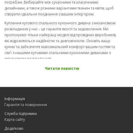
потребам. Вибирайте між сучасними та класичними
дизайнами, а також різними варіантами тканин та квітів, щоб
створити ідеальне поєднання з вашим інтер'єром.
Куплення кутового спального кухонного дивана з механізмом
розкладання у нас – це гарантія якості та задоволення. Ми
пропонуємо тільки найкращі моделі від провідних виробників,
які відрізняються надійністю та довговічністю. Оновіть вашу
кухню та забезпечте максимальний комфорт вашим гостям та
сім'ї з нашими кутовими спальними кухонними диванами з
механізмом розкладання!
Кухонні дивани кутові спальні від виробника кухонних меблів.
Читати повністю
Купуйте готові та замовляйте на замовлення розміри. Кухонний
диван кутовий спальний виготовляються в тканині та
шкірозаміннику.
Інформація
Гарантія та повернення
Служба підтримки
Карта сайту
Додатково