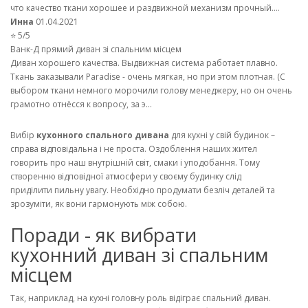
что качество ткани хорошее и раздвижной механизм прочный....
Инна
01.04.2021
⭐ 5/5
Ванк-Д прямий диван зі спальним місцем
Диван хорошего качества. Выдвижная система работает плавно.
Ткань заказывали Paradise - очень мягкая, но при этом плотная. (С
выбором ткани немного морочили голову менеджеру, но он очень
грамотно отнёсся к вопросу, за э...
Вибір
кухонного спального дивана
для кухні у свій будинок –
справа відповідальна і не проста. Оздоблення наших жител
говорить про наш внутрішній світ, смаки і уподобання. Тому
створенню відповідної атмосфери у своєму будинку слід
приділити пильну увагу. Необхідно продумати безліч деталей та
зрозуміти, як вони гармонують між собою.
Поради - як вибрати
кухонний диван зі спальним
місцем
Так, наприклад, на кухні головну роль відіграє спальний диван.