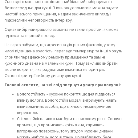
Сьогодні в магазині нас тішить найбільший вибір диванів
безпосередньо для кухні. З їхньою допомогою можна задати
настрій всього приміщення, надати закінченого вигляду і
підкреслити неповторність інтер'єру.
Однак вибір найкращого варіанта не такий простий, як може
здатися на перший погляд.
Не варто забувати, що агресивна дія різних факторів, у тому
числі підвищена вологість, перепади температур та інші можуть
сприяти передчасному ремонту приміщення та заміні
кухонного дивана на маленькій кухні. Тому важливо вибрати
якісне покриття, яке радуватиме власника не один рік.
Основні критерії вибору дивану для кухні
Головні аспекти, на які слід звернути увагу при покупці:
Вологостійкість – кухонні покриття щодня піддаються
впливу вологи. Вологостійкі моделі витримують навіть
вплив хімічних засобів, що є їхньою незаперечною
перевагою.
Світлостійкість також має бути на високому рівні. Сонячні
промені, що проникають крізь вікна, сприяють
вигорянню поверхонь, тому згодом кухонні дивани
можуть набути іншого відтінку. Привабливість буде