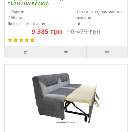
тканина велюр
Габарити
150 см. +/- під замовлення
Оббивка
тканина
Ящик для зберігання
ні
9 385 грн
10 479 грн