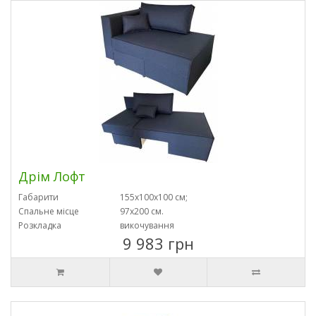
Дрім Лофт
Габарити
155х100х100 см;
Спальне місце
97х200 см.
Розкладка
викочування
9 983 грн