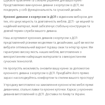
Шукаєте практичне та стильне рішення для вашої кухні?
Представляємо вам кухонні дивани з корпусом із ДСП, які
поєднують у собі функціональність та сучасний дизайн.
Кухонні дивани з корпусом із ДСП
є відмінним вибором для
тих, хто цінує міцність та довговічність меблів. ДСП - це міцний та
надійний матеріал, який забезпечує стабільну конструкцію та
довгий термін служби вашого дивана.
Наш асортимент кухонних диванів з корпусом з ДСП
представлений різними моделями та дизайнами, щоб ви могли
вибрати оптимальний варіант під ваш смак та інтер'єр кухні. Ми
гарантуємо високу якість наших меблів, виготовлених з
використанням найкращих матеріалів та з використанням
сучасних технологій.
Не пропустіть можливість оновити вашу кухню за допомогою
кухонного дивана з корпусом із ДСП. Придбайте його прямо
зараз і насолоджуйтесь комфортом та стилем вашого простору!
У продажу виготовлені на замовлення кухонні м'які меблі прямі
диванчики, спальні лавки та кухонні куточки. Каркас у кухонних
диванів виготовлений із ДСП. Доставка по Києву та Україні.