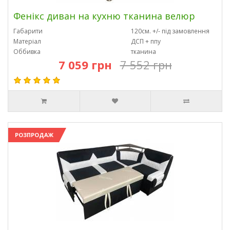
Фенікс диван на кухню тканина велюр
Габарити
120см. +/- під замовлення
Матеріал
ДСП + ппу
Оббивка
тканина
7 059 грн
7 552 грн
РОЗПРОДАЖ