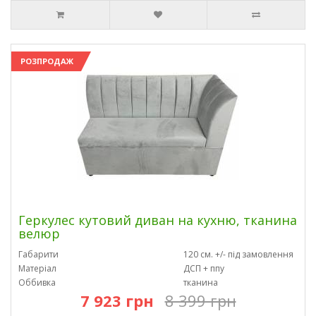
РОЗПРОДАЖ
Геркулес кутовий диван на кухню, тканина
велюр
Габарити
120 см. +/- під замовлення
Матеріал
ДСП + ппу
Оббивка
тканина
7 923 грн
8 399 грн