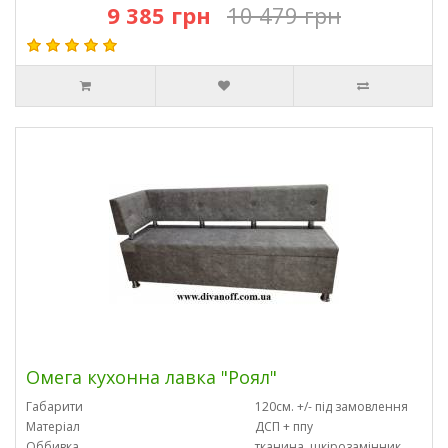
9 385 грн
10 479 грн
Омега кухонна лавка "Роял"
Габарити
120см. +/- під замовлення
Матеріал
ДСП + ппу
Оббивка
тканина, шкірозамінник