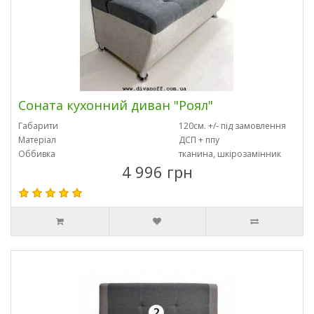
Соната кухонний диван "Роял"
Габарити
120см. +/- під замовлення
Матеріал
ДСП + ппу
Оббивка
тканина, шкірозамінник
4 996 грн