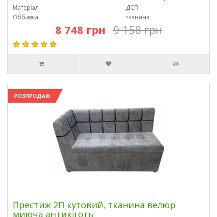
Матеріал
ДСП
Оббивка
тканина
8 748 грн
9 158 грн
РОЗПРОДАЖ
Престиж 2П кутовий, тканина велюр
миюча антикіготь