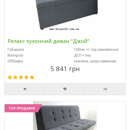
Релакс кухонний диван "Джой"
Габарити
100см. +/- під замовлення
Матеріал
ДСП + ппу
Оббивка
тканина, шкірозамінник
5 841 грн
ТОП ПРОДАЖІВ