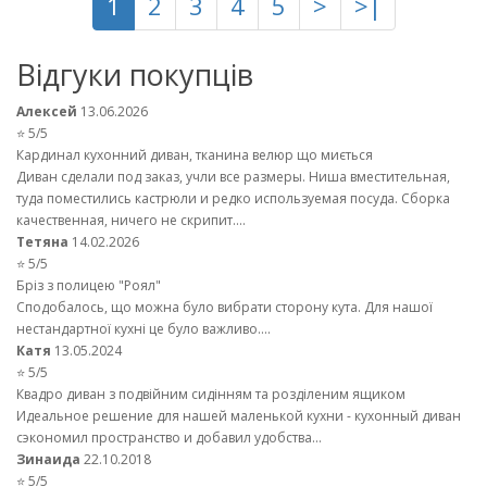
1
2
3
4
5
>
>|
Відгуки покупців
Алексей
13.06.2026
⭐ 5/5
Кардинал кухонний диван, тканина велюр що миється
Диван сделали под заказ, учли все размеры. Ниша вместительная,
туда поместились кастрюли и редко используемая посуда. Сборка
качественная, ничего не скрипит....
Тетяна
14.02.2026
⭐ 5/5
Бріз з полицею "Роял"
Сподобалось, що можна було вибрати сторону кута. Для нашої
нестандартної кухні це було важливо....
Катя
13.05.2024
⭐ 5/5
Квадро диван з подвійним сидінням та розділеним ящиком
Идеальное решение для нашей маленькой кухни - кухонный диван
сэкономил пространство и добавил удобства...
Зинаида
22.10.2018
⭐ 5/5