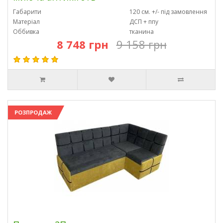
Габарити
120 см. +/- під замовлення
Матеріал
ДСП + ппу
Оббивка
тканина
8 748 грн
9 158 грн
РОЗПРОДАЖ