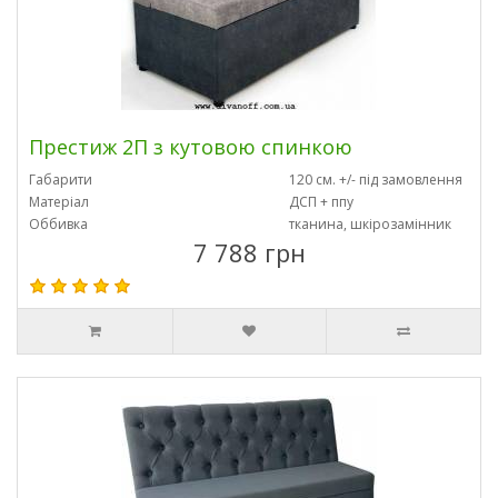
Престиж 2П з кутовою спинкою
Габарити
120 см. +/- під замовлення
Матеріал
ДСП + ппу
Оббивка
тканина, шкірозамінник
7 788 грн