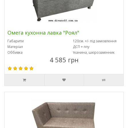
Омега кухонна лавка "Роял"
Габарити
120см. +/- під замовлення
Матеріал
ДСП + ппу
Оббивка
тканина, шкірозамінник
4 585 грн