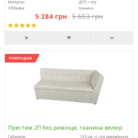
Матеріал
ДСП + ппу
Оббивка
тканина
5 284 грн
5 653 грн
РОЗПРОДАЖ
Престиж 2П без ремінця, тканина велюр
Габарити
120 см. +/- під замовлення