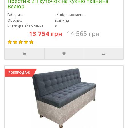
Престиж 2П куточок на кухню тканина
Велюр
Габарити
+/- під замовлення
Оббивка
тканина
Ящик для зберігання
є
13 754 грн
14 565 грн
РОЗПРОДАЖ