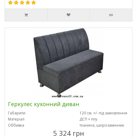
Геркулес кухонний диван
Габарити
120 см. +/- під замовлення
Матеріал
ДСП + ппу
Оббивка
тканина, шкірозамінник
5 324 грн