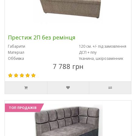
Престиж 2П без ремінця
Габарити
120 см. +/- під замовлення
Матеріал
ДСП + ппу
Оббивка
тканина, шкірозамінник
7 788 грн
ТОП ПРОДАЖІВ