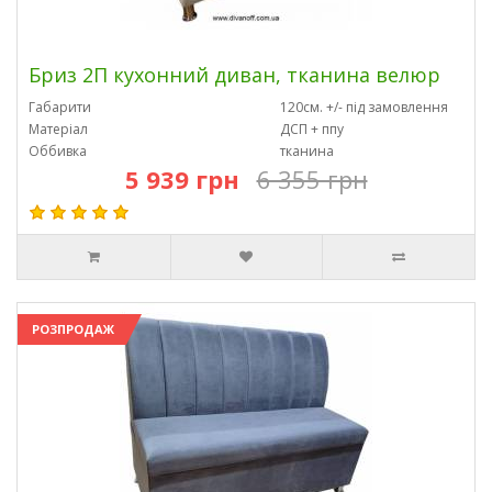
Бриз 2П кухонний диван, тканина велюр
Габарити
120см. +/- під замовлення
Матеріал
ДСП + ппу
Оббивка
тканина
5 939 грн
6 355 грн
РОЗПРОДАЖ