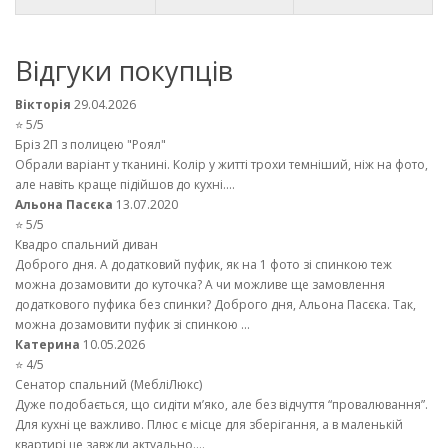
Відгуки покупців
Вікторія
29.04.2026
⭐ 5/5
Бріз 2П з полицею "Роял"
Обрали варіант у тканині. Колір у житті трохи темніший, ніж на фото,
але навіть краще підійшов до кухні....
Альона Пасєка
13.07.2020
⭐ 5/5
Квадро спальний диван
Доброго дня. А додатковий пуфик, як на 1 фото зі спинкою теж
можна дозамовити до куточка? А чи можливе ще замовлення
додаткового пуфика без спинки? Доброго дня, Альона Пасєка. Так,
можна дозамовити пуфик зі спинкою ...
Катерина
10.05.2026
⭐ 4/5
Сенатор спальний (МебліЛюкс)
Дуже подобається, що сидіти м’яко, але без відчуття “провалювання”.
Для кухні це важливо. Плюс є місце для зберігання, а в маленькій
квартирі це завжди актуально....