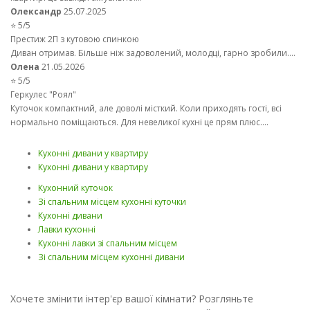
Олександр
25.07.2025
⭐ 5/5
Престиж 2П з кутовою спинкою
Диван отримав. Більше ніж задоволений, молодці, гарно зробили....
Олена
21.05.2026
⭐ 5/5
Геркулес "Роял"
Куточок компактний, але доволі місткий. Коли приходять гості, всі
нормально поміщаються. Для невеликої кухні це прям плюс....
Кухонні дивани у квартиру
Кухонні дивани у квартиру
Кухонний куточок
Зі спальним місцем кухонні куточки
Кухонні дивани
Лавки кухонні
Кухонні лавки зі спальним місцем
Зі спальним місцем кухонні дивани
Хочете змінити інтер'єр вашої кімнати? Розгляньте