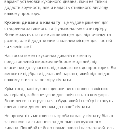
варіант установки кухонного дивана, який не тільки
додасть зручності, але й надасть стильного вигляду
вашому простору.
Кухонні дивани в кімнату
- це чудове рішення для
створення затишного та функціонального інтер'єру.
Вони можуть стати не лише місцем для відпочинку та
розваг, але й додатковим спальним місцем для гостей
чи членів сім'ї.
Наш асортимент кухонних диванів в кімнату
представлений широким вибором моделей, від
класичних до сучасних, від компактних до просторих. Ви
зможете підібрати ідеальний варіант, який відповідає
вашому стилю та розміру кімнати.
Крім того, наші кухонні дивани виготовлені з якісних
матеріалів, забезпечуючи довговічність та комфорт.
Вони легко інтегруються в будь-який інтер'єр і стануть
елегантним доповненням до вашої кімнати.
Не пропустіть можливість зробити вашу кімнату більш
затишною та стильною за допомогою кухонного
дивана. Придбайте його прямо зараз і насолоджуйтесь