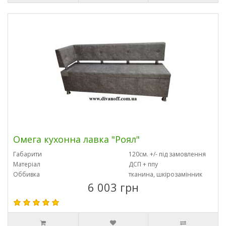
Омега кухонна лавка "Роял"
Габарити
120см. +/- під замовлення
Матеріал
ДСП + ппу
Оббивка
тканина, шкірозамінник
6 003 грн