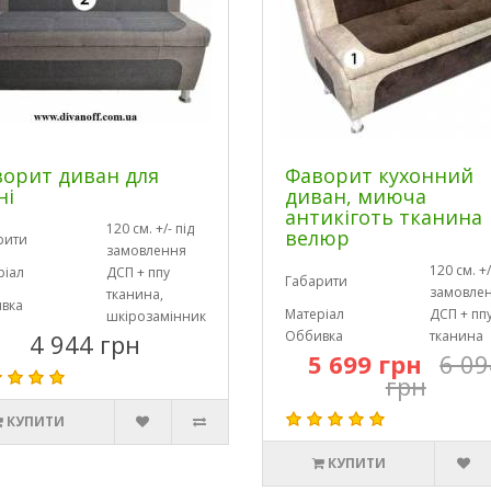
орит диван для
Фаворит кухонний
ні
диван, миюча
антикіготь тканина
120 см. +/- під
велюр
рити
замовлення
120 см. +/
ріал
ДСП + ппу
Габарити
замовле
тканина,
вка
Матеріал
ДСП + пп
шкірозамінник
Оббивка
тканина
4 944 грн
5 699 грн
6 09
грн
КУПИТИ
КУПИТИ