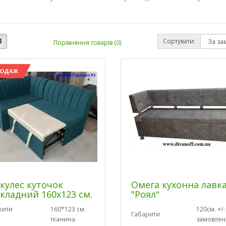
Сортувати:
Порівняння товарів (0)
РОДАЖ
кулес куточок
Омега кухонна лавк
кладний 160х123 см.
"Роял"
рити
160*123 см.
120см. +/-
Габарити
тканина
замовлен