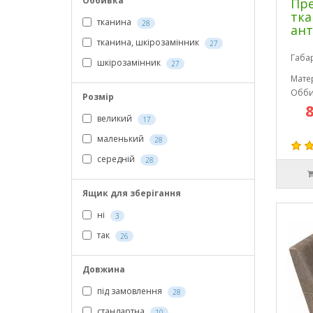
Оббивка
Пре
тк
тканина
28
ант
тканина, шкірозамінник
27
Габа
шкірозамінник
27
Мате
Обби
Розмір
великий
17
маленький
28
середній
28
Ящик для зберігання
ні
3
так
26
Довжина
під замовлення
28
стандартна
10