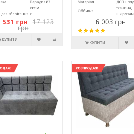
вка
Парадиз 83
Матеріал
ДСП + ппу
ексім
тканина,
Оббивка
 для зберігання
є
шкірозам
 531 грн
17 123
6 003 грн
грн
КУПИТИ
КУПИТИ
РОДАЖ
РОЗПРОДАЖ