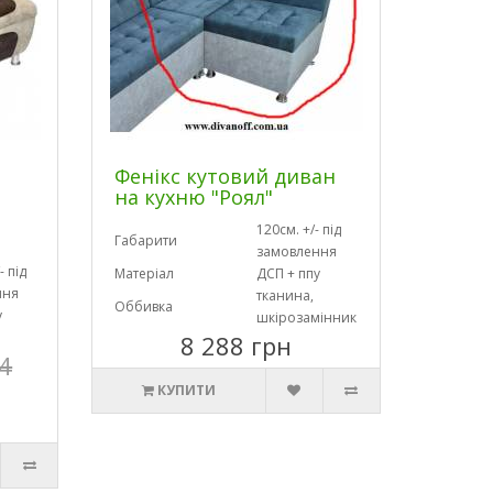
Фенікс кутовий диван
на кухню "Роял"
120см. +/- під
Габарити
замовлення
- під
Матеріал
ДСП + ппу
ння
тканина,
Оббивка
у
шкірозамінник
8 288 грн
4
КУПИТИ