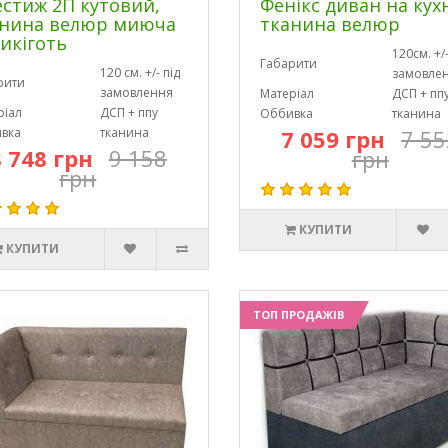
стиж 2П кутовий,
Фенікс диван на ку
анина велюр миюча
тканина велюр
икіготь
120см. +/-
Габарити
120 см. +/- під
замовле
рити
замовлення
Матеріал
ДСП + пп
ріал
ДСП + ппу
Оббивка
тканина
вка
тканина
7 059 грн
7 55
8 748 грн
9 158
грн
грн
КУПИТИ
КУПИТИ
ТОП ПРОДАЖІВ