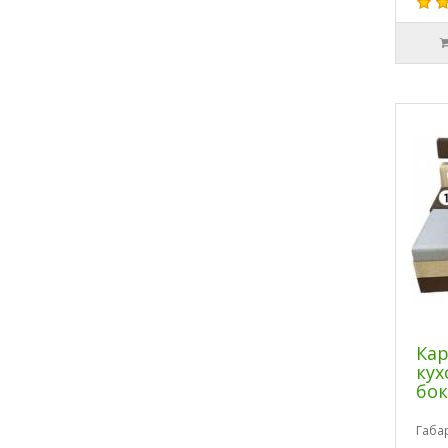
Кар
кух
бок
Габа