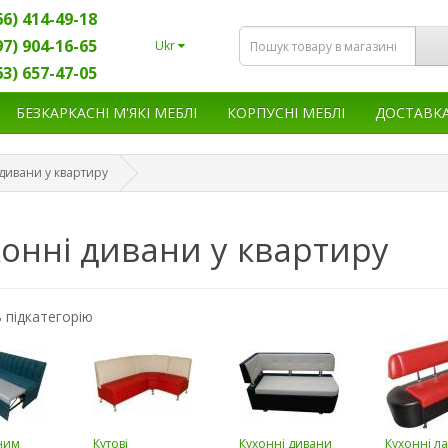
66) 414-49-18
97) 904-16-65
Ukr
63) 657-47-05
БЕЗКАРКАСНІ М'ЯКІ МЕБЛІ
КОРПУСНІ МЕБЛІ
ДОСТАВК
дивани у квартиру
онні дивани у квартиру
 підкатегорію
ним
Кутові
Кухонні дивани
Кухонні л