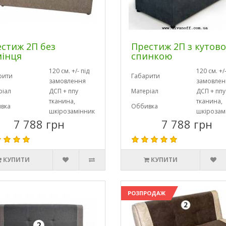
стиж 2П без
Престиж 2П з кутов
інця
спинкою
120 см. +/- під
120 см. +/-
рити
Габарити
замовлення
замовлен
ріал
ДСП + ппу
Матеріал
ДСП + ппу
тканина,
тканина,
вка
Оббивка
шкірозамінник
шкірозам
7 788 грн
7 788 грн
КУПИТИ
КУПИТИ
РОЗПРОДАЖ