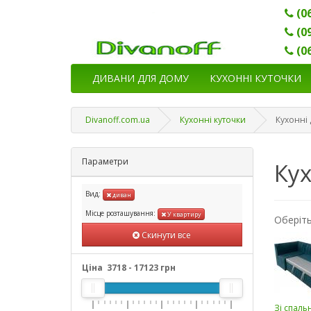
(0
(0
(0
ДИВАНИ ДЛЯ ДОМУ
КУХОННІ КУТОЧКИ
Divanoff.com.ua
Кухонні куточки
Кухонні 
Параметри
Кух
Вид:
диван
Місце розташування:
У квартиру
Оберіть
Скинути все
Ціна
3718
-
17123
грн
Зі спаль