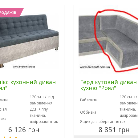
РОДАЖІВ
ікс кухонний диван
Герд кутовий диван
ял"
кухню "Роял"
120см. +/- під
120 см. +/-
рити
Габарити
замовлення
замовлен
ріал
ДСП + ппу
тканина,
Оббивка
тканина,
шкірозам
вка
шкірозамінник
Ящик для зберігання
так
6 126 грн
8 851 грн