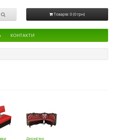
Товарів: 0 (0 грн)
А
КОНТАКТИ
авки
Дерев'яні