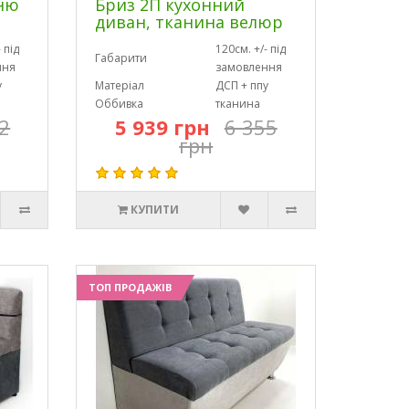
хню
Бриз 2П кухонний
диван, тканина велюр
 під
120см. +/- під
Габарити
ння
замовлення
у
Матеріал
ДСП + ппу
Оббивка
тканина
2
5 939 грн
6 355
грн
КУПИТИ
ТОП ПРОДАЖІВ