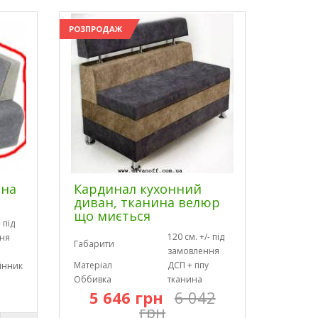
РОЗПРОДАЖ
 на
Кардинал кухонний
диван, тканина велюр
що миється
 під
120 см. +/- під
ня
Габарити
замовлення
Матеріал
ДСП + ппу
інник
Оббивка
тканина
5 646 грн
6 042
грн