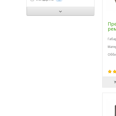
Пре
рем
Габа
Мате
Обби