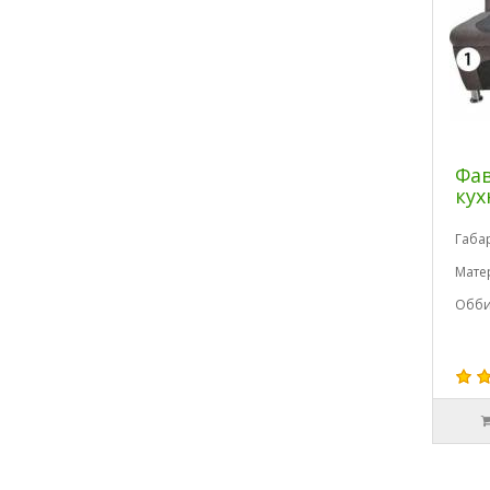
Фав
кух
Габа
Мате
Обби