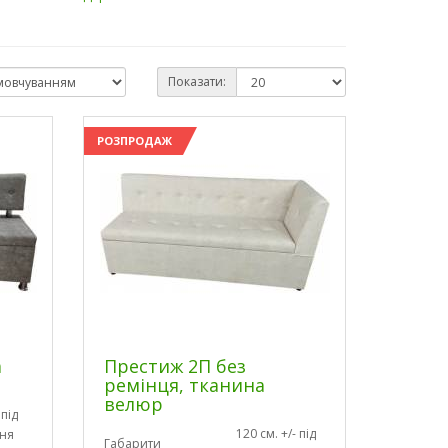
Показати:
РОЗПРОДАЖ
а
Престиж 2П без
ремінця, тканина
велюр
 під
120 см. +/- під
ня
Габарити