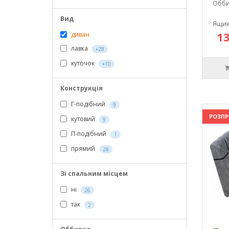
Обби
Вид
Ящик
13
диван
лавка
+28
куточок
+10
Конструкція
Г-подібний
9
РОЗП
кутовий
9
П-подібний
1
прямий
28
Зі спальним місцем
ні
26
так
2