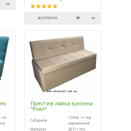
КУПИТИ
без
Престиж лавка кухонна
"Роял"
- на
120см. +/- під
Габарити
ння
замовлення
Матеріал
ДСП + ппу