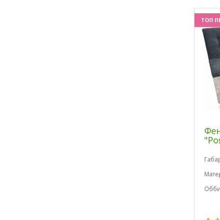
ТОП П
Фен
"Ро
Габа
Мате
Обби