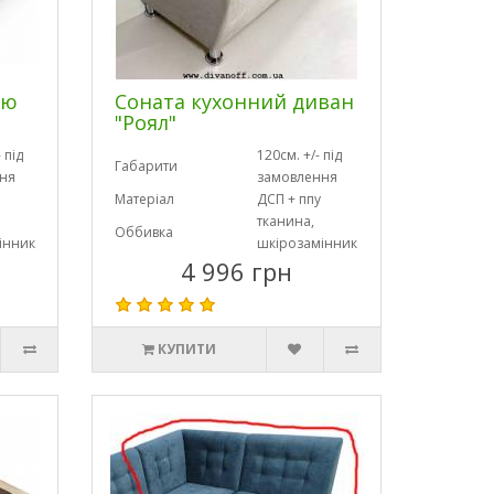
ою
Соната кухонний диван
"Роял"
 під
120см. +/- під
Габарити
ня
замовлення
Матеріал
ДСП + ппу
тканина,
Оббивка
інник
шкірозамінник
4 996 грн
КУПИТИ