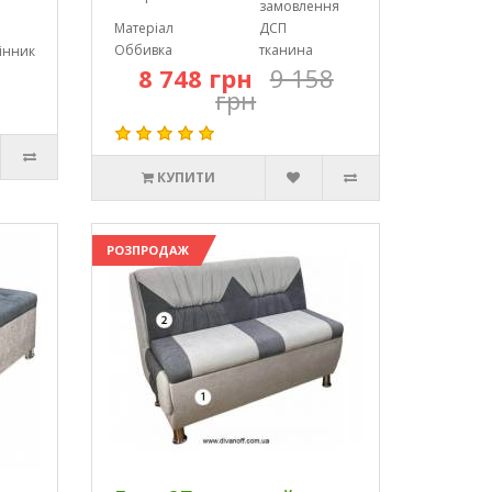
замовлення
Матеріал
ДСП
Оббивка
тканина
інник
8 748 грн
9 158
грн
КУПИТИ
РОЗПРОДАЖ