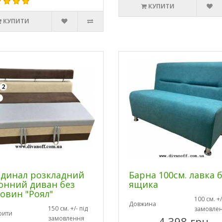
КУПИТИ
КУПИТИ
динал розкладний
Барна 100см. лавка 
онний диван без
ящика
овин "Роял"
100 см. +/
Довжина
150 см. +/- під
замовле
рити
замовлення
4 398 грн