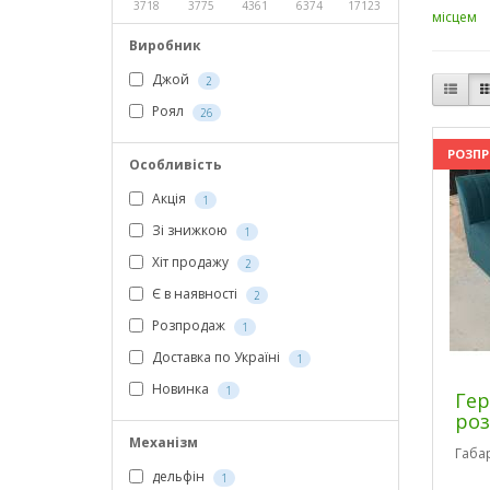
3718
3775
4361
6374
17123
місцем
Виробник
Джой
2
Роял
26
РОЗП
Особливість
Акція
1
Зі знижкою
1
Хіт продажу
2
Є в наявності
2
Розпродаж
1
Доставка по Україні
1
Новинка
1
Гер
роз
Механізм
Габа
дельфін
1