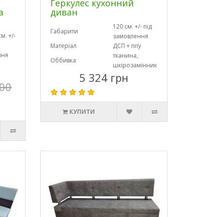
Геркулес кухонний
а
диван
120 см. +/- під
Габарити
м. +/-
замовлення
Матеріал
ДСП + ппу
ння
тканина,
Оббивка
шкірозамінник
5 324 грн
900
КУПИТИ