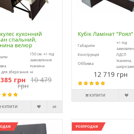
кулес кухонний
Кубік Ламінат "Роял"
ан спальний,
+/- під
нина велюр
Габарити
замовлен
150 см. +/- під
Конструкція
ЛДСП
рити
замовлення
тканина,
Оббивка
вка
тканина
шкірозам
 для зберігання
ні
12 719 грн
 385 грн
10 479
грн
КУПИТИ
КУПИТИ
РОДАЖ
РОЗПРОДАЖ