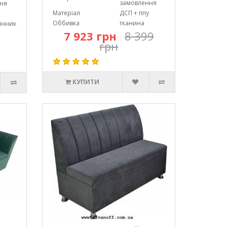
замовлення
ня
Матеріал
ДСП + ппу
Оббивка
тканина
інник
7 923 грн
8 399
грн
КУПИТИ