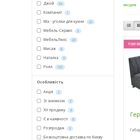
Джой
56
місцем
Компанит
1
Мix - уголки для кухни
20
Мебель-Сервис
5
МебельЛюкс
20
ТОП П
Мисаж
8
Наталка
9
Роял
100
Особливість
Акція
2
Зі знижкою
3
Хіт продажу
4
Гер
Є в наявності
8
Розпродаж
3
Габа
Безкоштовна доставка по Києву