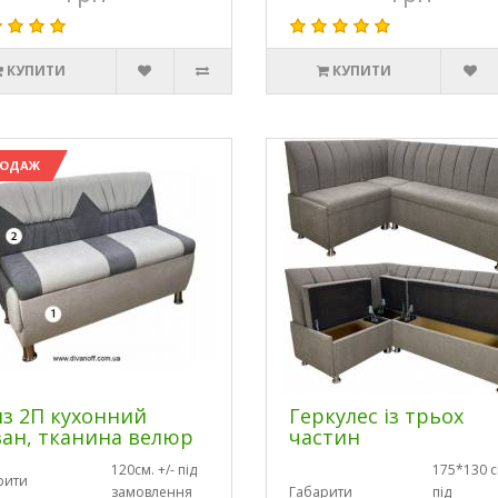
КУПИТИ
КУПИТИ
РОДАЖ
з 2П кухонний
Геркулес із трьох
ан, тканина велюр
частин
120см. +/- під
175*130 см
рити
замовлення
Габарити
під