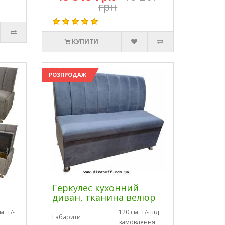
грн
КУПИТИ
РОЗПРОДАЖ
Геркулес кухонний
диван, тканина велюр
. +/-
120 см. +/- під
Габарити
замовлення