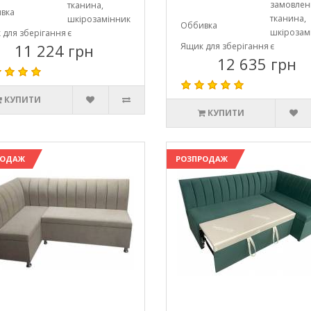
замовлен
тканина,
вка
тканина,
шкірозамінник
Оббивка
шкірозам
 для зберігання
є
11 224 грн
Ящик для зберігання
є
12 635 грн
КУПИТИ
КУПИТИ
РОДАЖ
РОЗПРОДАЖ