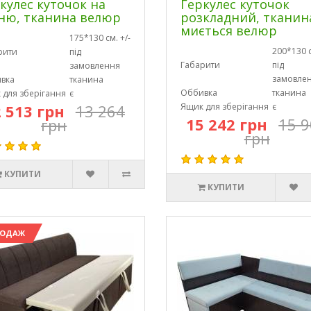
кулес куточок на
Геркулес куточок
ню, тканина велюр
розкладний, тканин
миється велюр
175*130 см. +/-
200*130 с
рити
під
Габарити
під
замовлення
замовле
вка
тканина
Оббивка
тканина
 для зберігання
є
 513 грн
13 264
Ящик для зберігання
є
15 242 грн
15 
грн
грн
КУПИТИ
КУПИТИ
РОДАЖ