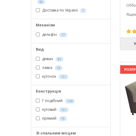
86
Обби
Доставка по Україні
7
Ящик
Механізм
дельфін
77
Вид
диван
82
лавка
79
РОЗП
куточок
151
Конструкція
Г-подібний
144
кутовий
151
прямий
79
Зі спальним місцем