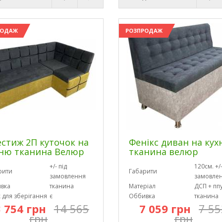
РОДАЖ
РОЗПРОДАЖ
стиж 2П куточок на
Фенікс диван на ку
ню тканина Велюр
тканина велюр
+/- під
120см. +/-
рити
Габарити
замовлення
замовле
вка
тканина
Матеріал
ДСП + пп
 для зберігання
є
Оббивка
тканина
 754 грн
14 565
7 059 грн
7 55
грн
грн