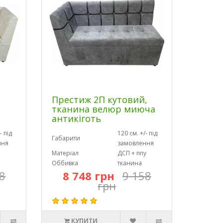
Престиж 2П кутовий,
тканина велюр миюча
антикіготь
- під
120 см. +/- під
Габарити
ння
замовлення
Матеріал
ДСП + ппу
Оббивка
тканина
8
8 748 грн
9 158
грн
КУПИТИ