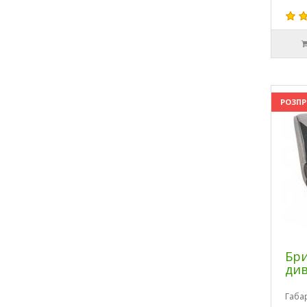
РОЗП
Бри
див
Габа