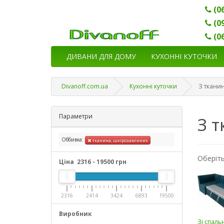
(0
(0
(0
ДИВАНИ ДЛЯ ДОМУ
КУХОННІ КУТОЧКИ
Divanoff.com.ua
Кухонні куточки
З тканин
Параметри
З т
Оббивка:
тканина, шкірозамінник
Оберіть
Ціна
2316
-
19500
грн
2316
2414
3424
6893
19500
Виробник
Зі спаль