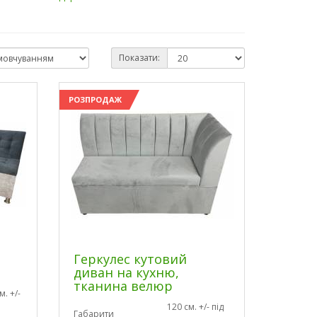
Показати:
РОЗПРОДАЖ
Геркулес кутовий
диван на кухню,
тканина велюр
. +/-
120 см. +/- під
Габарити