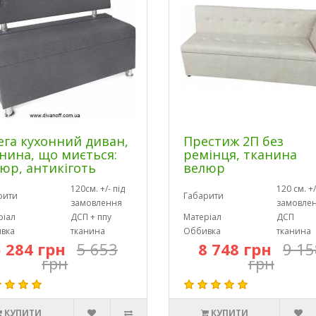
га кухонний диван,
Престиж 2П без
нина, що миється:
ремінця, тканина
юр, антикіготь
велюр
120см. +/- під
120 см. +/
рити
Габарити
замовлення
замовле
ріал
ДСП + ппу
Матеріал
ДСП
вка
тканина
Оббивка
тканина
5 284 грн
5 653
8 748 грн
9 15
грн
грн
КУПИТИ
КУПИТИ