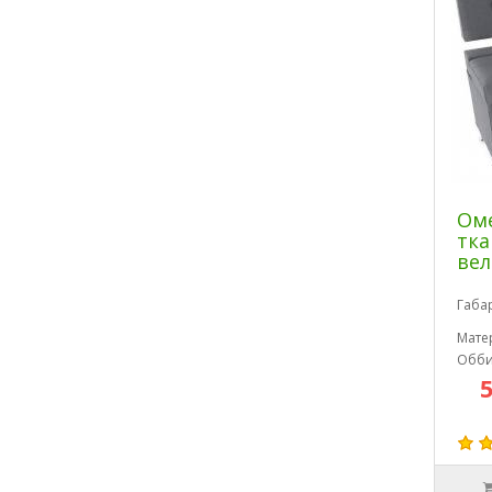
Оме
тка
вел
Габа
Мате
Обби