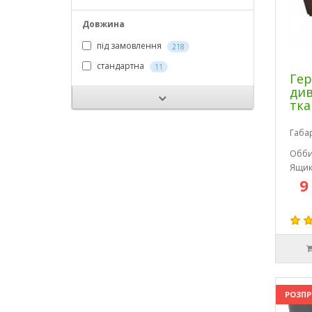
Довжина
під замовлення
218
стандартна
11
Гер
див
тка
Габа
Обби
Ящик
9
РОЗП