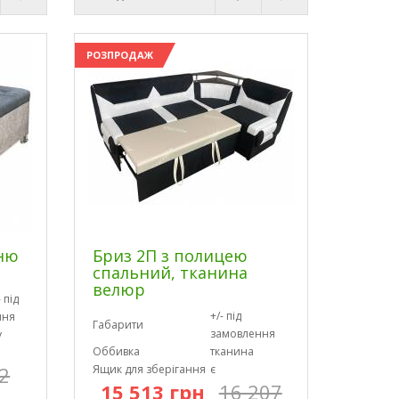
РОЗПРОДАЖ
хню
Бриз 2П з полицею
спальний, тканина
велюр
 під
+/- під
ння
Габарити
замовлення
у
Оббивка
тканина
2
Ящик для зберігання
є
15 513 грн
16 207