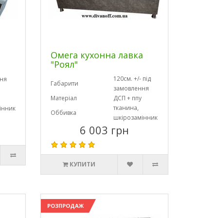
Омега кухонна лавка
"Роял"
120см. +/- під
ня
Габарити
замовлення
Матеріал
ДСП + ппу
тканина,
інник
Оббивка
шкірозамінник
6 003 грн
КУПИТИ
РОЗПРОДАЖ