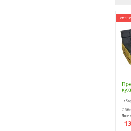
РОЗП
Пре
кух
Габа
Обби
Ящик
13