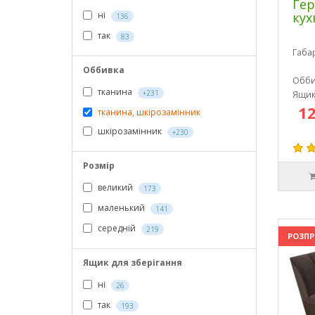
Гер
кух
ні
136
так
83
Габа
Оббивка
Обби
тканина
+231
Ящик
12
тканина, шкірозамінник
шкірозамінник
+230
Розмір
великий
173
маленький
141
середній
219
РОЗП
Ящик для зберігання
ні
26
так
193