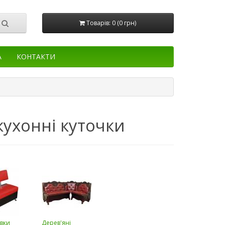
Товарів: 0 (0 грн)
А
КОНТАКТИ
кухонні куточки
авки
Дерев'яні