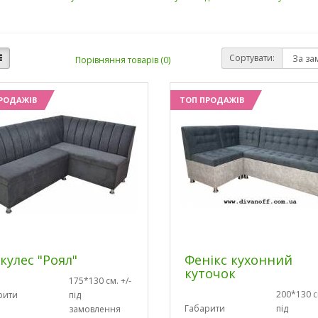
Сортувати:
Порівняння товарів (0)
РОДАЖІВ
ТОП ПРОДАЖІВ
кулес "Роял"
Фенікс кухонний
куточок
175*130 см. +/-
200*130 см
рити
під
Габарити
під
замовлення