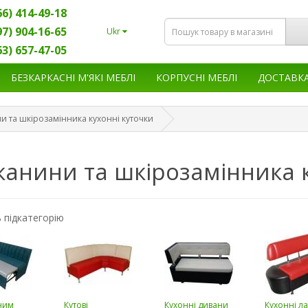
66) 414-49-18
97) 904-16-65
Ukr
63) 657-47-05
БЕЗКАРКАСНІ М'ЯКІ МЕБЛІ
КОРПУСНІ МЕБЛІ
ДОСТАВК
и та шкірозамінника кухонні куточки
канини та шкірозамінника 
 підкатегорію
ним
Кутові
Кухонні дивани
Кухонні л