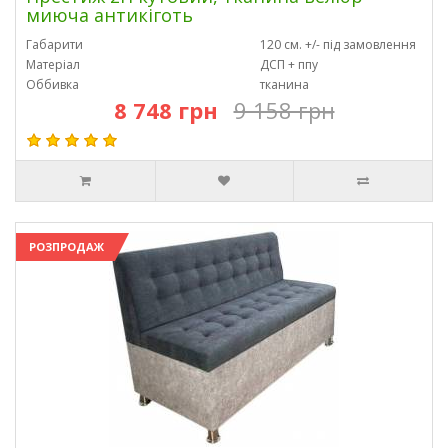
миюча антикіготь
Габарити
120 см. +/- під замовлення
Матеріал
ДСП + ппу
Оббивка
тканина
8 748 грн
9 158 грн
РОЗПРОДАЖ