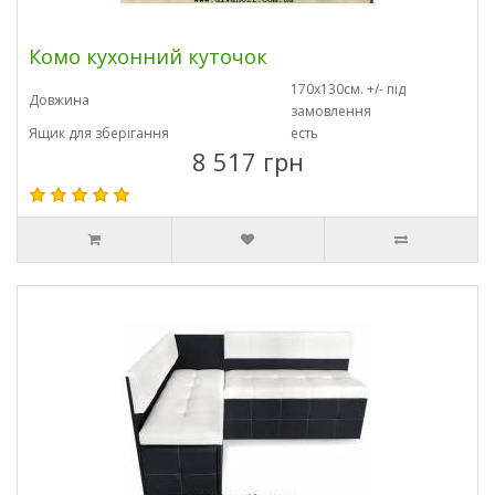
Комо кухонний куточок
170х130см. +/- під
Довжина
замовлення
Ящик для зберігання
есть
8 517 грн