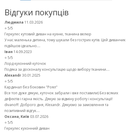
Відгуки покупців
Людмила
11.03.2026
⭐ 5/5
Геркулес кутовий диван на кухню, тканина велюр
У нас маленька дитина, тому шукали без гострих кутів. Цей диванчик
підійшов ідеально....
Іван
14.09.2023
⭐ 5/5
Лорд кухонний куточок
Подяка за досконалу консультацію щодо вибору тканини....
Alexandr
30.01.2025
⭐ 5/5
Кардинал без боковин "Роял"
Все топ дуже дякую, куточок забрали і вже поставили) Без всяких
дефектів і гарна якість. Дякую за відміну роботу і консультації!
divanoff: Доброго дня, Alexandr. Дякуємо за замовлення та
позитивний відгук....
Оксана, Київ
03.07.2026
⭐ 5/5
Геркулес кухонний диван