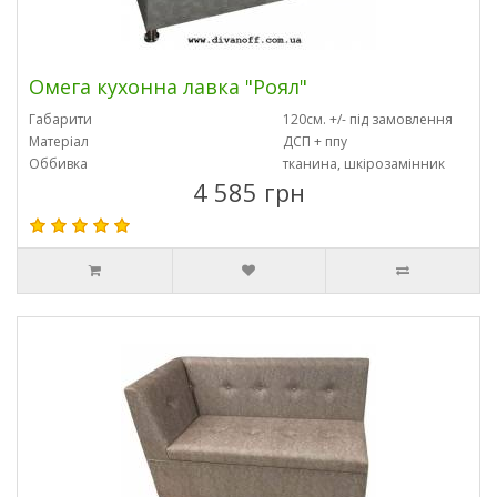
Омега кухонна лавка "Роял"
Габарити
120см. +/- під замовлення
Матеріал
ДСП + ппу
Оббивка
тканина, шкірозамінник
4 585 грн