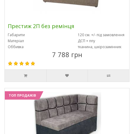
Престиж 2П без ремінця
Габарити
120 см. +/- під замовлення
Матеріал
ДСП + ппу
Оббивка
тканина, шкірозамінник
7 788 грн
ТОП ПРОДАЖІВ