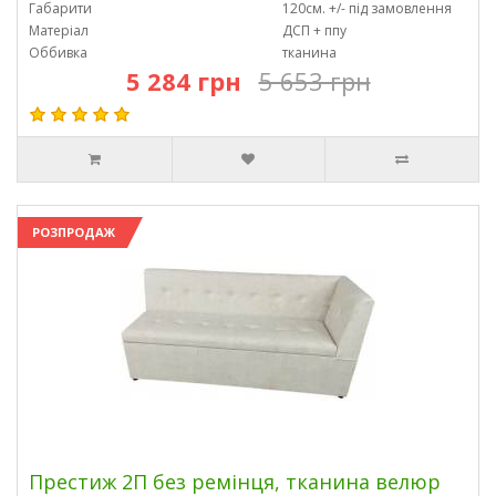
Габарити
120см. +/- під замовлення
Матеріал
ДСП + ппу
Оббивка
тканина
5 284 грн
5 653 грн
РОЗПРОДАЖ
Престиж 2П без ремінця, тканина велюр