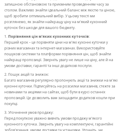
затишною обстановкою та приємним проведенням часу за
столом. Важливо знайти ідеальний баланс між якістю та ціною,
щоб зробити оптимальний вибір. У цьому тексті ми
розглянемо, як знайти найкращу ціну на м'який кухонний
куточок без шкоди для вашого бюджету.
1.
Порівняння цін м'яких кухонних куточків
:
Перший крок – це порівняти ціни на м'які кухонні куточки у
різних магазинах та інтернет-магазинах. Використовуйте
пошукові системи та платформи порівняння цін, щоб знайти
найкращі пропозиції. Зверніть увагу не лише на ціну, але й на
умови доставки, гарантії та інші додаткові послуги.
2. Пошук акцій та знижок:
Багато магазинів регулярно пропонують акції та знижки на м'які
кухонні куточки. Підписуйтесь на розсилки магазинів, стежте за
новинами та акціями на сайтах, щоб бути в курсі останніх
пропозицій. Це дозволить вам заощадити додаткові кошти при
покупці.
3. Уточнення умов продажу:
Перед покупкою уважно вивчіть умови продажу м'якого
кухонного куточка. Зверніть увагу на комплектуючі, гарантійні
зобов'язання, умови доставки та установки. Уточніть, чи