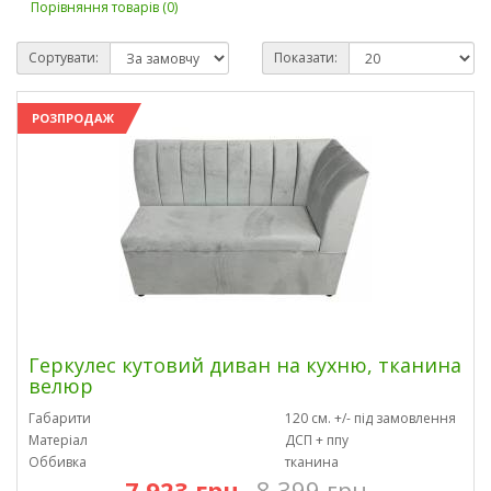
Порівняння товарів (0)
Сортувати:
Показати:
РОЗПРОДАЖ
Геркулес кутовий диван на кухню, тканина
велюр
Габарити
120 см. +/- під замовлення
Матеріал
ДСП + ппу
Оббивка
тканина
7 923 грн
8 399 грн