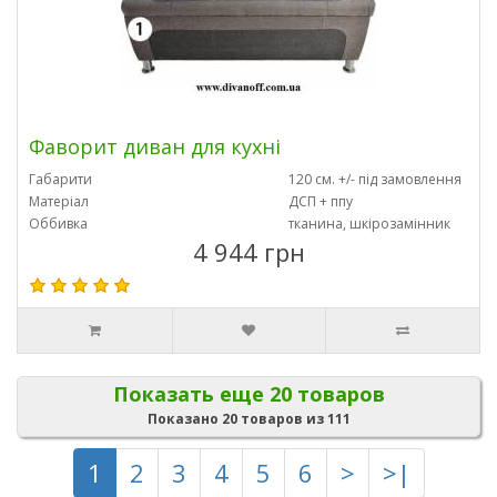
Фаворит диван для кухні
Габарити
120 см. +/- під замовлення
Матеріал
ДСП + ппу
Оббивка
тканина, шкірозамінник
4 944 грн
Показать еще 20 товаров
Показано 20 товаров из 111
1
2
3
4
5
6
>
>|