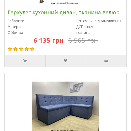
Геркулес кухонний диван, тканина велюр
Габарити
120 см. +/- під замовлення
Матеріал
ДСП + ппу
Оббивка
тканина
6 135 грн
6 565 грн