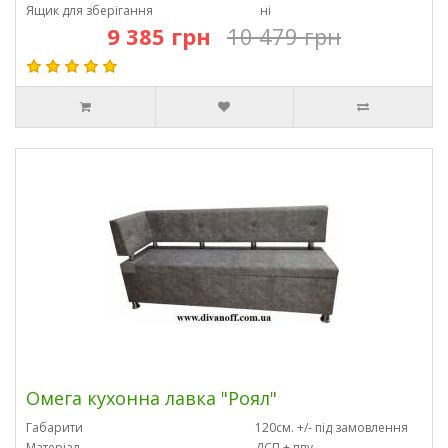
Ящик для зберігання
ні
9 385 грн
10 479 грн
Омега кухонна лавка "Роял"
Габарити
120см. +/- під замовлення
Матеріал
ДСП + ппу