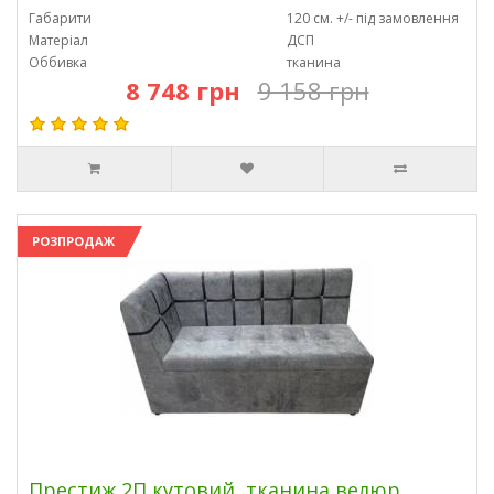
Габарити
120 см. +/- під замовлення
Матеріал
ДСП
Оббивка
тканина
8 748 грн
9 158 грн
РОЗПРОДАЖ
Престиж 2П кутовий, тканина велюр