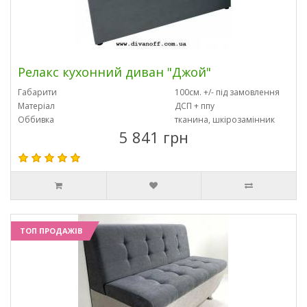
Релакс кухонний диван "Джой"
Габарити
100см. +/- під замовлення
Матеріал
ДСП + ппу
Оббивка
тканина, шкірозамінник
5 841 грн
ТОП ПРОДАЖІВ