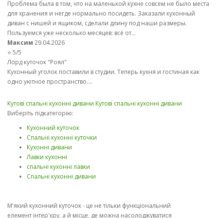
Проблема была в том, что на маленькой кухне совсем не было места
для хранения и негде нормально посидеть. Заказали кухонный
диван с нишей и ящиком, сделали длину под наши размеры.
Пользуемся уже несколько месяцев: всё от...
Максим
29.04.2026
⭐ 5/5
Лорд куточок "Роял"
Кухонный уголок поставили в студии. Теперь кухня и гостиная как
одно уютное пространство....
Кутові спальні кухонні дивани
Кутові спальні кухонні дивани
Виберіть підкатегорію:
Кухонний куточок
Спальні кухонні куточки
Кухонні дивани
Лавки кухонні
спальні кухонні лавки
Спальні кухонні дивани
М'який кухонний куточок - це не тільки функціональний
елемент інтер'єру, а й місце, де можна насолоджуватися