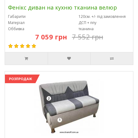
Фенікс диван на кухню тканина велюр
Габарити
120см. +/- під замовлення
Матеріал
ДСП + ппу
Оббивка
тканина
7 059 грн
7 552 грн
РОЗПРОДАЖ