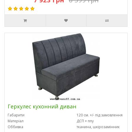
Геркулес кухонний диван
Габарити
120 см. +/- під замовлення
Матеріал
ДСП + ппу
Оббивка
тканина, шкірозамінник