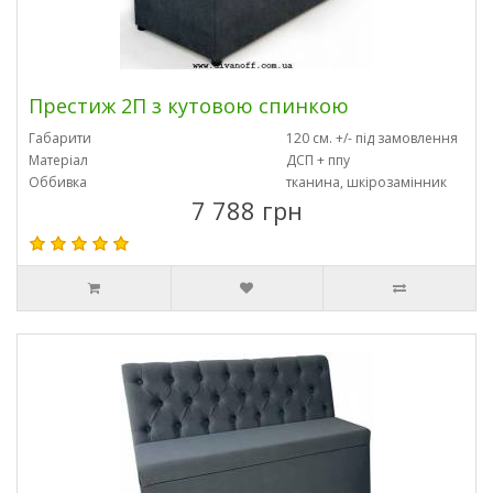
Престиж 2П з кутовою спинкою
Габарити
120 см. +/- під замовлення
Матеріал
ДСП + ппу
Оббивка
тканина, шкірозамінник
7 788 грн