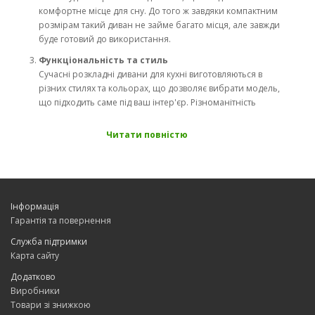
комфортне місце для сну. До того ж завдяки компактним
розмірам такий диван не займе багато місця, але завжди
буде готовий до використання.
Функціональність та стиль
Сучасні розкладні дивани для кухні виготовляються в
різних стилях та кольорах, що дозволяє вибрати модель,
що підходить саме під ваш інтер'єр. Різноманітність
матеріалів оббивки (тканина, екошкіра, шкіра) дозволяє
вибрати меблі, які будуть не тільки зручними, але й
Читати повністю
довговічними.
Види розкладних диванів для кухні
Коли ви вирішуєте
купити розкладний диван для кухні в
Інформація
Україні
, важливо розуміти, які варіанти існують. Розглянемо
Гарантія та повернення
кілька популярних типів:
Служба підтримки
Диван з механізмом "єврокнижка"
Карта сайту
Це один із найпопулярніших і зручніших механізмів для
трансформації дивана в ліжко. Увечері достатньо
Додатково
потягнути за ручку, і ваш диван перетвориться на
Виробники
комфортне місце для сну. Механізм "єврокнижка"
Товари зі знижкою