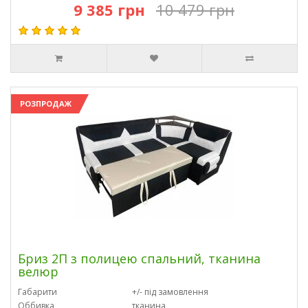
9 385 грн
10 479 грн
РОЗПРОДАЖ
Бриз 2П з полицею спальний, тканина
велюр
Габарити
+/- під замовлення
Оббивка
тканина