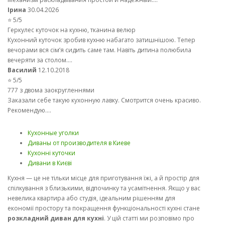
Ірина
30.04.2026
⭐ 5/5
Геркулес куточок на кухню, тканина велюр
Кухонний куточок зробив кухню набагато затишнішою. Тепер
вечорами вся сім’я сидить саме там. Навіть дитина полюбила
вечеряти за столом....
Василий
12.10.2018
⭐ 5/5
777 з двома заокругленнями
Заказали себе такую кухонную лавку. Смотрится очень красиво.
Рекомендую....
Кухонные уголки
Диваны от производителя в Киеве
Кухонні куточки
Дивани в Києві
Кухня — це не тільки місце для приготування їжі, а й простір для
спілкування з близькими, відпочинку та усамітнення. Якщо у вас
невелика квартира або студія, ідеальним рішенням для
економії простору та покращення функціональності кухні стане
розкладний диван для кухні
. У цій статті ми розповімо про