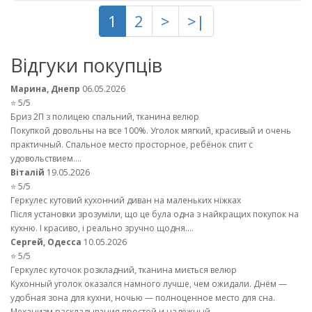
1
2
>
>|
Відгуки покупців
Марина, Днепр
06.05.2026
⭐ 5/5
Бриз 2П з полицею спальний, тканина велюр
Покупкой довольны на все 100%. Уголок мягкий, красивый и очень
практичный. Спальное место просторное, ребёнок спит с
удовольствием....
Віталій
19.05.2026
⭐ 5/5
Геркулес кутовий кухонний диван на маленьких ніжках
Після установки зрозуміли, що це була одна з найкращих покупок на
кухню. І красиво, і реально зручно щодня....
Сергей, Одесса
10.05.2026
⭐ 5/5
Геркулес куточок розкладний, тканина миється велюр
Кухонный уголок оказался намного лучше, чем ожидали. Днём —
удобная зона для кухни, ночью — полноценное место для сна.
Механизм раскладывания простой и надёжный....