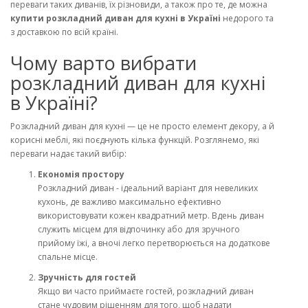
переваги таких диванів, їх різновиди, а також про те, де можна
купити розкладний диван для кухні в Україні
недорого та
з доставкою по всій країні.
Чому варто вибрати
розкладний диван для кухні
в Україні?
Розкладний диван для кухні — це не просто елемент декору, а й
корисні меблі, які поєднують кілька функцій. Розглянемо, які
переваги надає такий вибір:
Економія простору
Розкладний диван - ідеальний варіант для невеликих
кухонь, де важливо максимально ефективно
використовувати кожен квадратний метр. Вдень диван
служить місцем для відпочинку або для зручного
прийому їжі, а вночі легко перетворюється на додаткове
спальне місце.
Зручність для гостей
Якщо ви часто приймаєте гостей, розкладний диван
стане чудовим рішенням для того, щоб надати