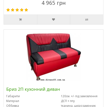
4 965 грн
Бриз 2П кухонний диван
Габарити
120см. +/- під замовлення
Матеріал
ДСП + ппу
Оббивка
тканина, шкірозамінник