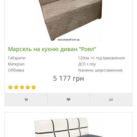
Марсель на кухню диван "Роял"
Габарити
120см. +/- під замовлення
Матеріал
ДСП + ппу
Оббивка
тканина, шкірозамінник
5 177 грн