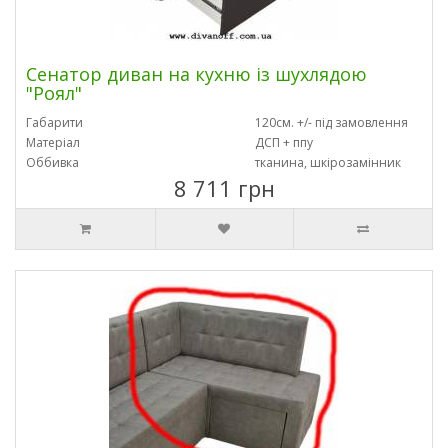
Сенатор диван на кухню із шухлядою
"Роял"
Габарити
120см. +/- під замовлення
Матеріал
ДСП + ппу
Оббивка
тканина, шкірозамінник
8 711 грн