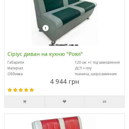
Сіріус диван на кухню "Роял"
Габарити
120 см. +/- під замовлення
Матеріал
ДСП + ппу
Оббивка
тканина, шкірозамінник
4 944 грн