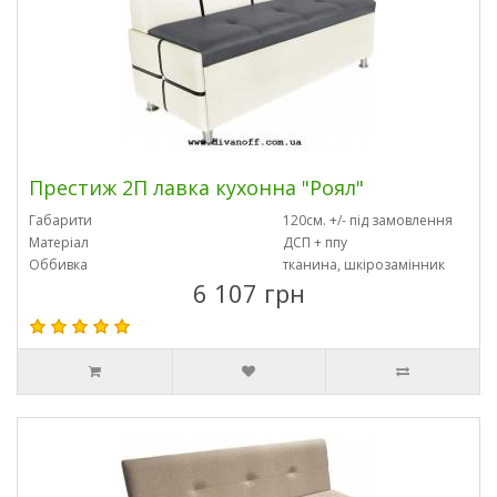
Престиж 2П лавка кухонна "Роял"
Габарити
120см. +/- під замовлення
Матеріал
ДСП + ппу
Оббивка
тканина, шкірозамінник
6 107 грн