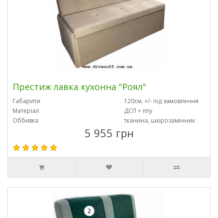
Престиж лавка кухонна "Роял"
Габарити
120см. +/- під замовлення
Матеріал
ДСП + ппу
Оббивка
тканина, шкірозамінник
5 955 грн