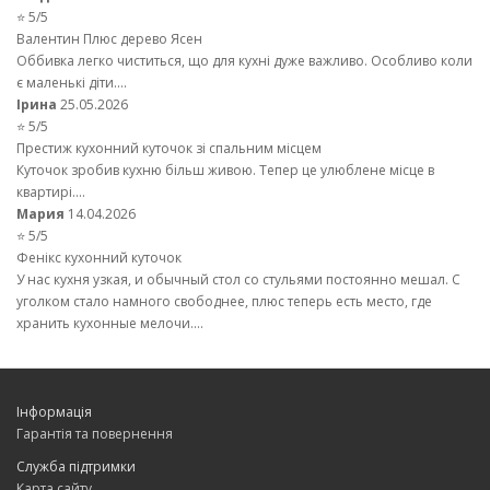
⭐ 5/5
Валентин Плюс дерево Ясен
Оббивка легко чиститься, що для кухні дуже важливо. Особливо коли
є маленькі діти....
Ірина
25.05.2026
⭐ 5/5
Престиж кухонний куточок зі спальним місцем
Куточок зробив кухню більш живою. Тепер це улюблене місце в
квартирі....
Мария
14.04.2026
⭐ 5/5
Фенікс кухонний куточок
У нас кухня узкая, и обычный стол со стульями постоянно мешал. С
уголком стало намного свободнее, плюс теперь есть место, где
хранить кухонные мелочи....
Інформація
Гарантія та повернення
Служба підтримки
Карта сайту