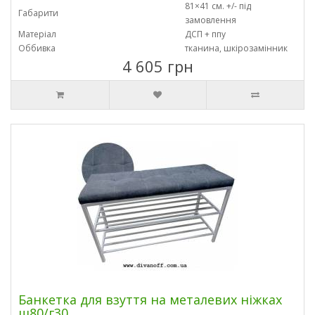
81×41 см. +/- під
Габарити
замовлення
Матеріал
ДСП + ппу
Оббивка
тканина, шкірозамінник
4 605 грн
Банкетка для взуття на металевих ніжках
ш80/г30