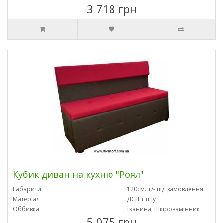
3 718 грн
Кубик диван на кухню "Роял"
Габарити
120см. +/- під замовлення
Матеріал
ДСП + ппу
Оббивка
тканина, шкірозамінник
5 075 грн