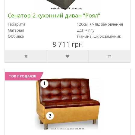
Сенатор-2 кухонний диван "Роял"
Габарити
120см. +/- під замовлення
Матеріал
ДСП + ппу
Оббивка
тканина, шкірозамінник
8 711 грн
ТОП ПРОДАЖІВ