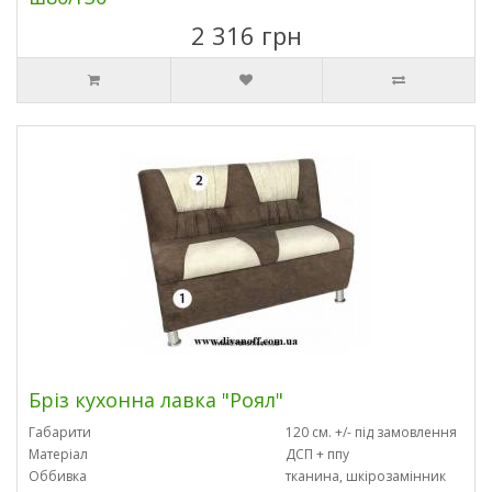
2 316 грн
Бріз кухонна лавка "Роял"
Габарити
120 см. +/- під замовлення
Матеріал
ДСП + ппу
Оббивка
тканина, шкірозамінник