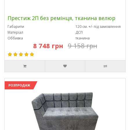
Престиж 2П без ремінця, тканина велюр
Габарити
120 см. +/- під замовлення
Матеріал
ДСП
Оббивка
тканина
8 748 грн
9 158 грн
РОЗПРОДАЖ