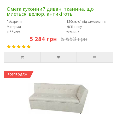
Омега кухонний диван, тканина, що
миється: велюр, антикіготь
Габарити
120см. +/- під замовлення
Матеріал
ДСП + ппу
Оббивка
тканина
5 284 грн
5 653 грн
РОЗПРОДАЖ