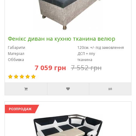
Фенікс диван на кухню тканина велюр
Габарити
120см. +/- під замовлення
Матеріал
ДСП + ппу
Оббивка
тканина
7 059 грн
7 552 грн
РОЗПРОДАЖ