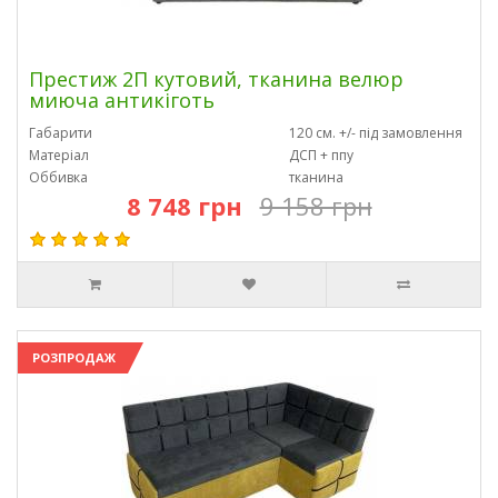
Престиж 2П кутовий, тканина велюр
миюча антикіготь
Габарити
120 см. +/- під замовлення
Матеріал
ДСП + ппу
Оббивка
тканина
8 748 грн
9 158 грн
РОЗПРОДАЖ