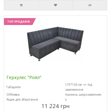
ТОП ПРОДАЖІВ
Геркулес "Роял"
175*130 см. +/- під
Габарити
замовлення
Оббивка
тканина, шкірозамінник
Ящик для зберігання
є
11 224 грн