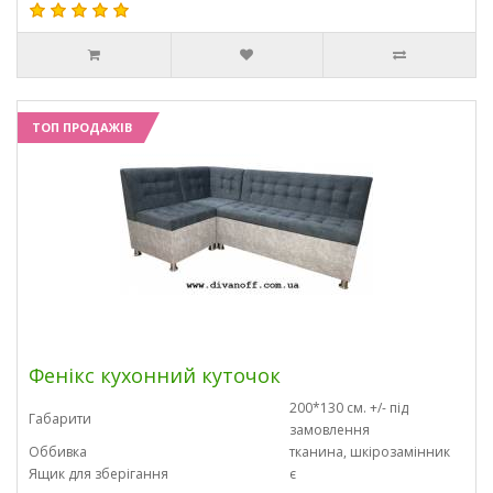
ТОП ПРОДАЖІВ
Фенікс кухонний куточок
200*130 см. +/- під
Габарити
замовлення
Оббивка
тканина, шкірозамінник
Ящик для зберігання
є