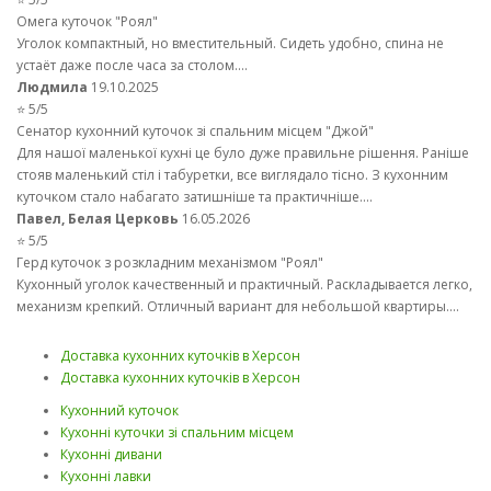
Омега куточок "Роял"
Уголок компактный, но вместительный. Сидеть удобно, спина не
устаёт даже после часа за столом....
Людмила
19.10.2025
⭐ 5/5
Сенатор кухонний куточок зі спальним місцем "Джой"
Для нашої маленької кухні це було дуже правильне рішення. Раніше
стояв маленький стіл і табуретки, все виглядало тісно. З кухонним
куточком стало набагато затишніше та практичніше....
Павел, Белая Церковь
16.05.2026
⭐ 5/5
Герд куточок з розкладним механізмом "Роял"
Кухонный уголок качественный и практичный. Раскладывается легко,
механизм крепкий. Отличный вариант для небольшой квартиры....
Доставка кухонних куточків в Херсон
Доставка кухонних куточків в Херсон
Кухонний куточок
Кухонні куточки зі спальним місцем
Кухонні дивани
Кухонні лавки