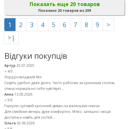
Показать еще 20 товаров
Показано 20 товаров из 209
1
2
3
4
5
6
7
8
9
>
>|
Відгуки покупців
Артур
25.07.2025
⭐ 4/5
Лорд розкладний Mix
Сидеть удобно даже долго. Часто работаю за кухонным столом,
спина нормально себя чувствует....
Анна
13.05.2026
⭐ 5/5
Геркулес кутовий кухонний диван на маленьких ніжках
Для сімейних вечерь дуже комфортно. М’яко, затишно і місця
достатньо навіть для гостей....
Ольга
02.06.2026
⭐ 5/5