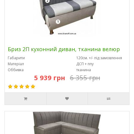
Бриз 2П кухонний диван, тканина велюр
Габарити
120см. +/- під замовлення
Матеріал
ДСП + ппу
Оббивка
тканина
5 939 грн
6 355 грн