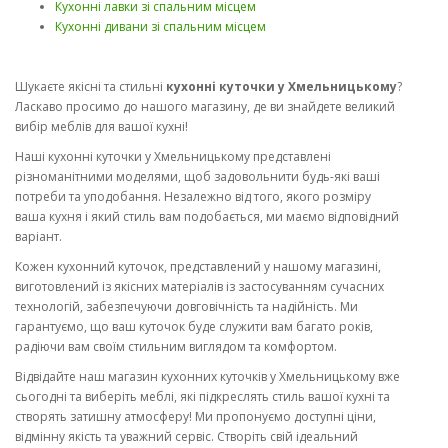
Кухонні лавки зі спальним місцем
Кухонні дивани зі спальним місцем
Шукаєте якісні та стильні
кухонні куточки у Хмельницькому
?
Ласкаво просимо до нашого магазину, де ви знайдете великий
вибір меблів для вашої кухні!
Наші кухонні куточки у Хмельницькому представлені
різноманітними моделями, щоб задовольнити будь-які ваші
потреби та уподобання. Незалежно від того, якого розміру
ваша кухня і який стиль вам подобається, ми маємо відповідний
варіант.
Кожен кухонний куточок, представлений у нашому магазині,
виготовлений із якісних матеріалів із застосуванням сучасних
технологій, забезпечуючи довговічність та надійність. Ми
гарантуємо, що ваш куточок буде служити вам багато років,
радіючи вам своїм стильним виглядом та комфортом.
Відвідайте наш магазин кухонних куточків у Хмельницькому вже
сьогодні та виберіть меблі, які підкреслять стиль вашої кухні та
створять затишну атмосферу! Ми пропонуємо доступні ціни,
відмінну якість та уважний сервіс. Створіть свій ідеальний