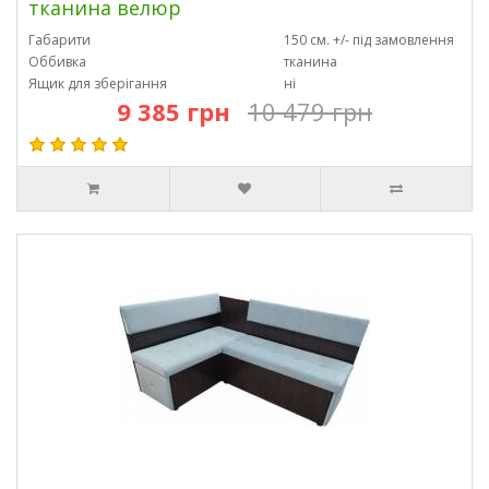
тканина велюр
Габарити
150 см. +/- під замовлення
Оббивка
тканина
Ящик для зберігання
ні
9 385 грн
10 479 грн