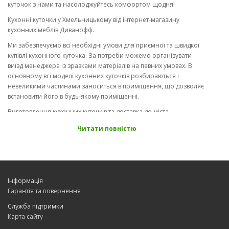
куточок з нами та насолоджуйтесь комфортом щодня!
Кухонні куточки у Хмельницькому від інтернет-магазину
кухонних меблів Диванофф.
Ми забезпечуємо всі необхідні умови для приємної та швидкої
купівлі кухонного куточка. За потреби можемо організувати
виїзд менеджера із зразками матеріалів на певних умовах. В
основному всі моделі кухонних куточків розбираються і
невеликими частинами заноситься в приміщення, що дозволяє
встановити його в будь-якому приміщенні.
Виготовлення кухонних куточків та доставка до міста
Хмельницького.
Читати повністю
Інформація
Гарантія та повернення
Служба підтримки
Карта сайту