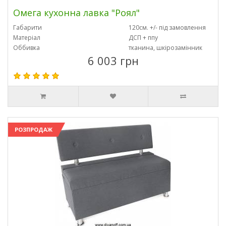
Омега кухонна лавка "Роял"
Габарити
120см. +/- під замовлення
Матеріал
ДСП + ппу
Оббивка
тканина, шкірозамінник
6 003 грн
РОЗПРОДАЖ