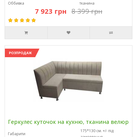
Оббивка
тканина
7 923 грн
8 399 грн
РОЗПРОДАЖ
Геркулес куточок на кухню, тканина велюр
175*130 см. +/- під
Габарити
замовлення