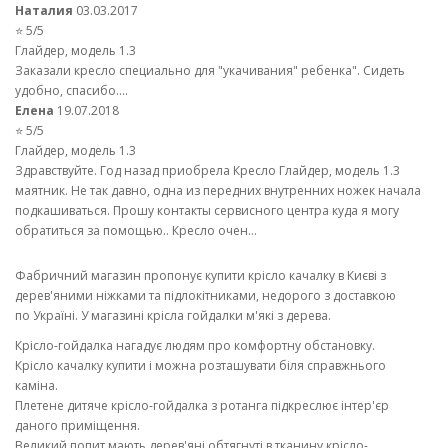
Наталия
03.03.2017
⭐ 5/5
Глайдер, модель 1.3
Заказали кресло специально для "укачивания" ребенка". Сидеть
удобно, спасибо....
Елена
19.07.2018
⭐ 5/5
Глайдер, модель 1.3
Здравствуйте. Год назад приобрела Кресло Глайдер, модель 1.3
маятник. Не так давно, одна из передних внутренних ножек начала
подкашиваться. Прошу контакты сервисного центра куда я могу
обратиться за помощью.. Кресло очен...
Фабричний магазин пропонує купити крісло качалку в Києві з
дерев'яними ніжками та підлокітниками, недорого з доставкою
по Україні. У магазині крісла гойдалки м'які з дерева.
Крісло-гойдалка нагадує людям про комфортну обстановку.
Крісло качалку купити і можна розташувати біля справжнього
каміна.
Плетене дитяче крісло-гойдалка з ротанга підкреслює інтер'єр
даного приміщення.
Великий попит мають дерев'яні обтягнуті в тканину крісло-