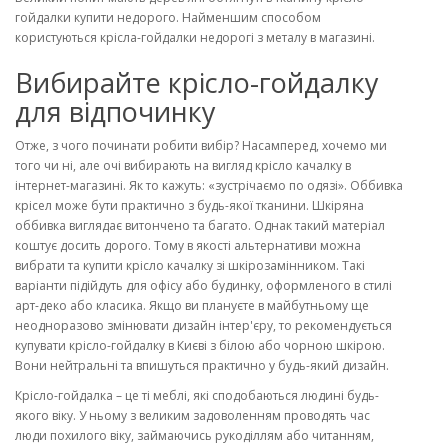
гойдалки купити недорого. Найменшим способом
користуються крісла-гойдалки недорогі з металу в магазині.
Вибирайте крісло-гойдалку
для відпочинку
Отже, з чого починати робити вибір? Насамперед, хочемо ми
того чи ні, але очі вибирають на вигляд крісло качалку в
інтернет-магазині. Як то кажуть: «зустрічаємо по одязі». Оббивка
крісел може бути практично з будь-якої тканини. Шкіряна
оббивка виглядає витончено та багато. Однак такий матеріал
коштує досить дорого. Тому в якості альтернативи можна
вибрати та купити крісло качалку зі шкірозамінником. Такі
варіанти підійдуть для офісу або будинку, оформленого в стилі
арт-деко або класика. Якщо ви плануєте в майбутньому ще
неодноразово змінювати дизайн інтер'єру, то рекомендується
купувати крісло-гойдалку в Києві з білою або чорною шкірою.
Вони нейтральні та впишуться практично у будь-який дизайн.
Крісло-гойдалка – це ті меблі, які сподобаються людині будь-
якого віку. У ньому з великим задоволенням проводять час
люди похилого віку, займаючись рукоділлям або читанням,