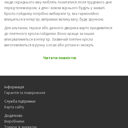
люди середнього віку люблять похитатися після трудового дня
перед телевізором, а діти і зовсім від нього будуть у захваті.
Крісло-гойдалку потрібно вибирати ту, яка гармонійно
впишеться в інтер'єр, витримає велику вагу, буде зручною.
Для альтанки, тераси або дачного дворика варто придивитися
до плетеного крісла-гойдалки. Воно краще за інших
вписуватиметься в інтер'єр. Зазвичай плетені крісла
виготовляються в ручну з лози або ротанга і можуть
витримувати великі навантаження до 150 кілограм. Таке крісло
відрізняється від інших легкістю та мобільністю. Його без
Читати повністю
особливих зусиль можна перемістити у потрібне місце. Кріслам
з лози або ротанга не страшні низькі, високі температури та
підвищена вологість, проте краще їх використовувати в тіні і не
бажано залишати під дощем, щоб вони довше служили і не
втрачали своєї краси.
Інформація
Гарантія та повернення
У великих кімнатах найбільш виграшно виглядатиме громіздке
крісло-гойдалка, виготовлене з вишневого або кедрового
Служба підтримки
дерева, з шикарними різьбленими підлокітниками та сидінням,
Карта сайту
обтягнутим шкірою. Для створення затишку у вітальні, в якій є
Додатково
великий камін, інтер'єр можна прикрасити крісло - гойдалкою
Виробники
зробленої з дуба або клена.
Товари зі знижкою