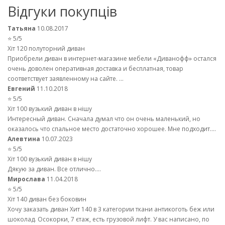
Відгуки покупців
Татьяна
10.08.2017
⭐ 5/5
Хіт 120 полуторний диван
Приобрели диван в интернет-магазине мебели «Диванофф» остался
очень доволен оперативная доставка и бесплатная, товар
соответствует заявленному на сайте. ...
Евгений
11.10.2018
⭐ 5/5
Хіт 100 вузький диван в нішу
Интересный диван. Сначала думал что он очень маленький, но
оказалось что спальное место достаточно хорошее. Мне подходит....
Алевтина
10.07.2023
⭐ 5/5
Хіт 100 вузький диван в нішу
Дякую за диван. Все отлично....
Мирослава
11.04.2018
⭐ 5/5
Хіт 140 диван без боковин
Хочу заказать диван Хит 140 в 3 категории ткани антикоготь беж или
шоколад. Осокорки, 7 єтаж, есть грузовой лифт. У вас написано, по