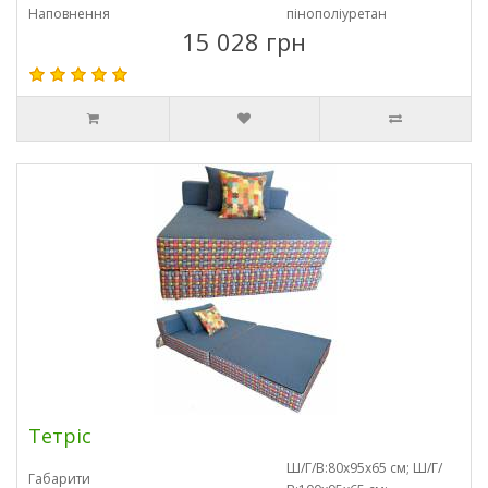
Наповнення
пінополіуретан
15 028 грн
Тетріс
Ш/Г/В:80х95х65 см; Ш/Г/
Габарити