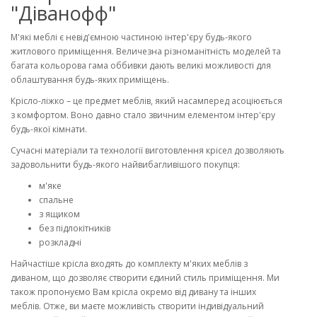
"Діванофф"
М'які меблі є невід'ємною частиною інтер'єру будь-якого
житлового приміщення. Величезна різноманітність моделей та
багата кольорова гама оббивки дають великі можливості для
облаштування будь-яких приміщень.
Крісло-ліжко – це предмет меблів, який насамперед асоціюється
з комфортом. Воно давно стало звичним елементом інтер'єру
будь-якої кімнати.
Сучасні матеріали та технології виготовлення крісел дозволяють
задовольнити будь-якого найвибагливішого покупця:
м'яке
спальне
з ящиком
без підлокітників
розкладні
Найчастіше крісла входять до комплекту м'яких меблів з
диваном, що дозволяє створити єдиний стиль приміщення. Ми
також пропонуємо Вам крісла окремо від дивану та інших
меблів. Отже, ви маєте можливість створити індивідуальний