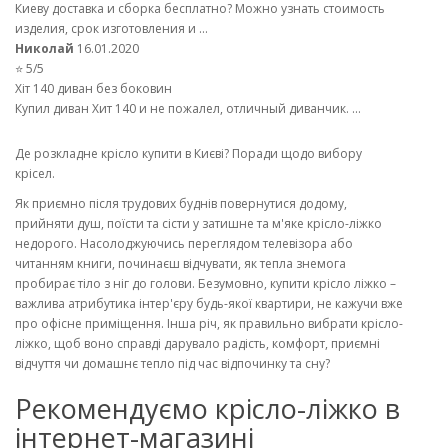
Киеву доставка и сборка бесплатно? Можно узнать стоимость
изделия, срок изготовления и ...
Николай
16.01.2020
⭐ 5/5
Хіт 140 диван без боковин
Купил диван Хит 140 и не пожалел, отличный диванчик. ...
Де розкладне крісло купити в Києві? Поради щодо вибору
крісел.
Як приємно після трудових буднів повернутися додому,
прийняти душ, поїсти та сісти у затишне та м'яке крісло-ліжко
недорого. Насолоджуючись переглядом телевізора або
читанням книги, починаєш відчувати, як тепла знемога
пробирає тіло з ніг до голови. Безумовно, купити крісло ліжко –
важлива атрибутика інтер'єру будь-якої квартири, не кажучи вже
про офісне приміщення. Інша річ, як правильно вибрати крісло-
ліжко, щоб воно справді дарувало радість, комфорт, приємні
відчуття чи домашнє тепло під час відпочинку та сну?
Рекомендуємо крісло-ліжко в
інтернет-магазині