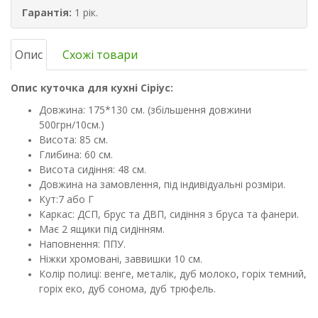
Гарантія:
1 рік.
Опис
Схожі товари
Опис куточка для кухні Сіріус:
Довжина: 175*130 см. (збільшення довжини
500грн/10см.)
Висота: 85 см.
Глибина: 60 ​​см.
Висота сидіння: 48 см.
Довжина на замовлення, під індивідуальні розміри.
Кут:7 або Г
Каркас: ДСП, брус та ДВП, сидіння з бруса та фанери.
Має 2 ящики під сидінням.
Наповнення: ППУ.
Ніжки хромовані, заввишки 10 см.
Колір полиці: венге, металік, дуб молоко, горіх темний,
горіх еко, дуб сонома, дуб трюфель.