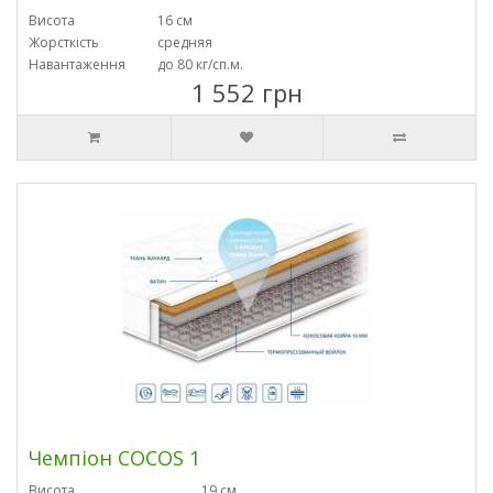
Висота
16 см
Жорсткість
средняя
Навантаження
до 80 кг/сп.м.
1 552 грн
Чемпіон COCOS 1
Висота
19 см