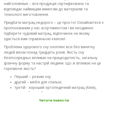
найголовніше – вся продукція сертифікована та
відповідає найвищим вимогам до матеріалів та
технології виготовлення.
Придбати матрац недорого – це просто! Ознайомтеся з
пропонованим у нас асортиментом і ви неодмінно
підберете чудовий матрац, відпочинок на якому
здасться вам справжньою казкою!
Проблема здорового сну охоплює всіх без винятку
людей віком понад тридцять років. Якість сну
безпосередньо впливає на працездатність, загальну
фізичну форму та настрій людини. Що ж впливає на це
горезвісне якість?
Перший – режим сну;
другий – меблі для спальні;
третій - хороший ортопедичний матрац (Київ),
куплений у надійному в інтернет-магазині
Диванофф.
Читати повністю
мягкий
пружинный
детский
двуспальный