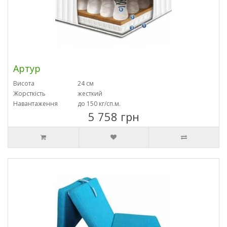
Артур
Висота
24 см
Жорсткість
жесткий
Навантаження
до 150 кг/сп.м.
5 758 грн