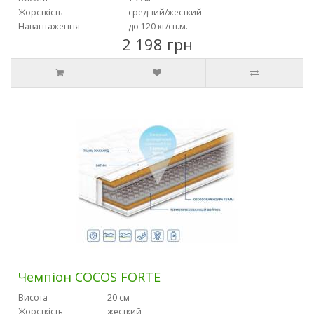
Жорсткість
средний/жесткий
Навантаження
до 120 кг/сп.м.
2 198 грн
Чемпіон COCOS FORTE
Висота
20 см
Жорсткість
жесткий