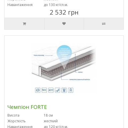
Навантаження
до 130 кг/сп.м.
2 532 грн
Чемпіон FORTE
Висота
18 см
Жорсткість
жесткий
Навантаження
до 120 кг/сп.м.