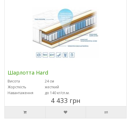
Шарлотта Hard
Висота
24 см
Жорсткість
жесткий
Навантаження
до 140 кг/сп.м.
4 433 грн