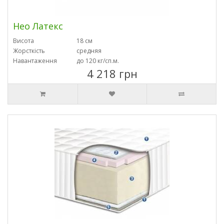
Нео Латекс
Висота
18 см
Жорсткість
средняя
Навантаження
до 120 кг/сп.м.
4 218 грн