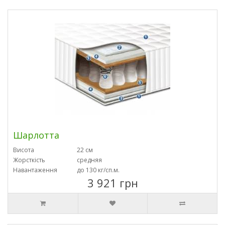
Шарлотта
Висота
22 см
Жорсткість
средняя
Навантаження
до 130 кг/сп.м.
3 921 грн