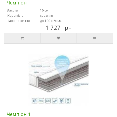
Чемпіон
Висота
16 см
Жорсткість
средняя
Навантаження
до 100 кг/сп.м.
1 727 грн
Чемпіон 1