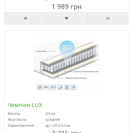
1 989 грн
Чемпіон LUX
Висота
20 см
Жорсткість
средняя
Навантаження
до 120 кг/сп.м.