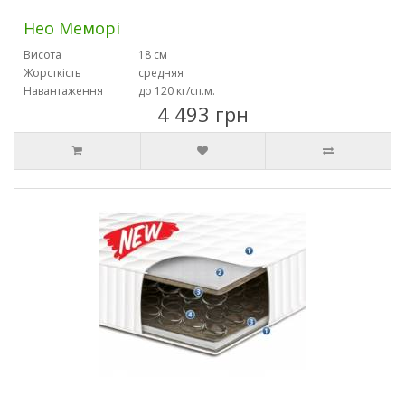
Нео Меморі
Висота
18 см
Жорсткість
средняя
Навантаження
до 120 кг/сп.м.
4 493 грн