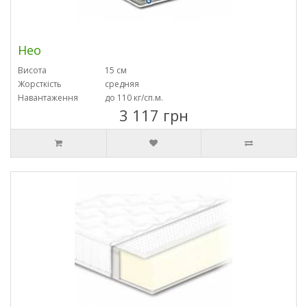
Нео
Висота
15 см
Жорсткість
средняя
Навантаження
до 110 кг/сп.м.
3 117 грн