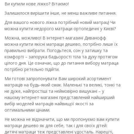
Ви купили нове ліжко? Вітаємо!
Залишилося вирішити інше, не менш важливе питання.
Для вашого нового ліжка потрібний новий матрац! Чи
можна купити недорого матраци ортопедичні у Києві?
Можна, можливо! В інтернет-магазині Диванофф
можна купити якісні матраци дешево, потрібно лише їх
правильно вибрати. Погодьтеся, сон у затишку та
комфорті – запорука бадьорості тіла та духу протягом
цілого дня. Це означає, що до питання вибору матраца
потрібно ретельно підійти.
Ми готові запропонувати Вам широкий асортимент
матраців на будь-який смак. Маленькі та великі, тонкі та
не дуже, найпростіші та неймовірно вишукані – у
нашому інтернет-магазині представлений найширший
вибір моделей матраців найвищої якості за
оптимальними цінами.
Не можна не відзначити, що ми пропонуємо вам купити
матраци дешево як для себе, так і для своїх дітей:
дитячі матраци теж представлені удосталь. Нарешті,