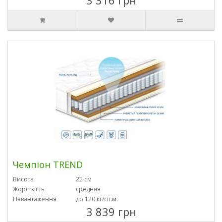
3 316 грн
Чемпіон TREND
Висота
22 см
Жорсткість
средняя
Навантаження
до 120 кг/сп.м.
3 839 грн