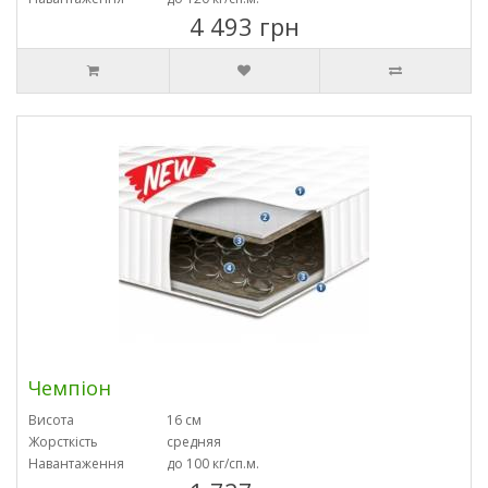
4 493 грн
Чемпіон
Висота
16 см
Жорсткість
средняя
Навантаження
до 100 кг/сп.м.