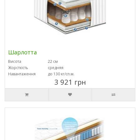
Шарлотта
Висота
22 см
Жорсткість
средняя
Навантаження
до 130 кг/сп.м.
3 921 грн