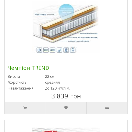
Чемпіон TREND
Висота
22 см
Жорсткість
средняя
Навантаження
до 120 кг/сп.м.
3 839 грн