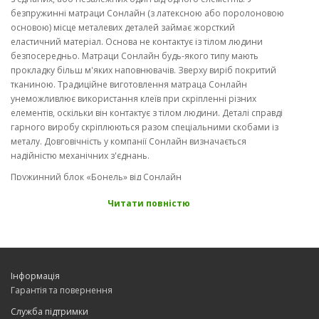
безпружинні матраци Сонлайн (з латексною або поролоновою
основою) місце металевих деталей займає жорсткий
еластичний матеріал. Основа не контактує із тілом людини
безпосередньо. Матраци Сонлайн будь-якого типу мають
прокладку більш м'яких наповнювачів. Зверху виріб покритий
тканиною. Традиційне виготовлення матраца Сонлайн
унеможливлює використання клеїв при скріпленні різних
елементів, оскільки він контактує з тілом людини. Деталі справді
гарного виробу скріплюються разом спеціальними скобами із
металу. Довговічність у компанії Сонлайн визначається
надійністю механічних з'єднань.
Пружинний блок «Бонель» від Сонлайн
Справді масове поширення набули ортопедичні матраци із
Читати повністю
пружинним блоком Сонлайн. Така конструкція вважається
найбільш традиційною, так як пружини використовуються і в
багатьох інших предметах м'яких меблів. Фахівці рекомендують
купити ортопедичний матрац для всіх членів сім'ї з конструкцією
«боннель», або з незалежними пружинами. У першому випадку
Інформація
використовуються пружини специфічної форми (з поступовим
Гарантія та повернення
зменшенням радіусу кожного витка у напрямку до середини
пружини). Елементи такої форми краще реагують на зіткнення з
Служба підтримки