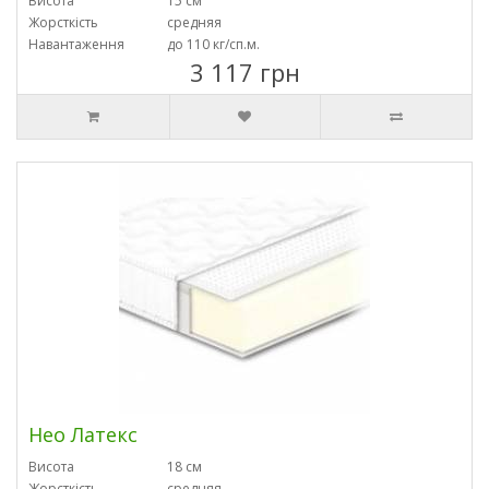
Висота
15 см
Жорсткість
средняя
Навантаження
до 110 кг/сп.м.
3 117 грн
Нео Латекс
Висота
18 см
Жорсткість
средняя