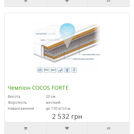
Чемпіон COCOS FORTE
Висота
20 см
Жорсткість
жесткий
Навантаження
до 130 кг/сп.м.
2 532 грн