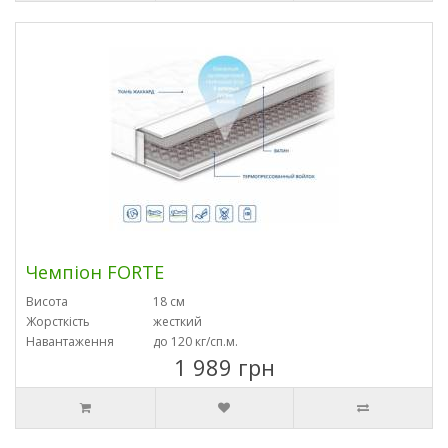
Чемпіон FORTE
Висота
18 см
Жорсткість
жесткий
Навантаження
до 120 кг/сп.м.
1 989 грн