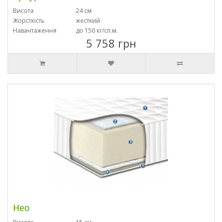
Висота
24 см
Жорсткість
жесткий
Навантаження
до 150 кг/сп.м.
5 758 грн
Нео