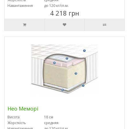
Навантаження
до 120 кг/сп.м.
4 218 грн
Нео Меморі
Висота
18 см
Жорсткість
средняя
Навантаження
до 120 кг/сп.м.