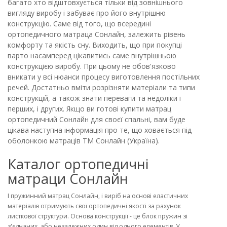
багато хто відштовхується тільки від зовнішнього
вигляду виробу і забуває про його внутрішню
конструкцію. Саме від того, що всередині
ортопедичного матраца Сонлайн, залежить рівень
комфорту та якість сну. Виходить, що при покупці
варто насамперед цікавитись саме внутрішньою
конструкцією виробу. При цьому не обов'язково
вникати у всі нюанси процесу виготовлення постільних
речей. Достатньо вміти розрізняти матеріали та типи
конструкцій, а також знати переваги та недоліки і
перших, і других. Якщо ви готові купити матрац
ортопедичний Сонлайн для своєї спальні, вам буде
цікава наступна інформація про те, що ховається під
оболонкою матраців ТМ Сонлайн (Україна).
Каталог ортопедичні
матраци Сонлайн
І пружинний матрац Сонлайн, і виріб на основі еластичних
матеріалів отримують свої ортопедичні якості за рахунок
листкової структури. Основа конструкції - це блок пружин зі
з'єднаних, або незалежних один від одного елементів. У