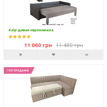
Каїр диван єврокнижка
11 060 грн
11 480 грн
ТОП ПРОДАЖІВ