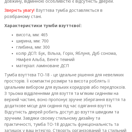
довжину, відмінною особливістю є відсутність дверей.
Зверніть увагу!
Взуттєва тумба доставляється в
розібраному стані.
Характеристики тумби взуттєвої:
висота, мм: 465
ширина, мм: 700
глибина, мм: 300
колір ДСП: Бук, Вільха, Горіх, Яблуня, Дуб сонома,
Німфея Альба, Венге темний
матеріал: ламіноване ДСП
Тумба взуттєва ТО-18 - це ідеальне рішення для невеликих
просторів. Її компактні розміри та висота роблять її
ідеальним вибором для вузьких коридорів або передпокоїв.
З трьома відділеннями для взуття та м'яким сидінням на
верхній частині, воно пропонує зручне зберігання взуття та
додаткове місце для сидіння під час одягання взуття.
Відсутність дверей робить доступ до взуття швидким та
зручним. Завдяки своєму стильному дизайну та
практичності, тумба ТО-18 додасть функціональність та
затишок у ваш інтер'єр. Створіть організований та стильний