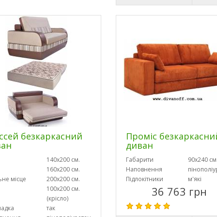
ссей безкаркасний
Проміс безкаркасни
ван
диван
140х200 см.
Габарити
90х240 см
160х200 см.
Наповнення
пінополіу
ьне місце
200х200 см.
Підлокітники
м'які
36 763 грн
100х200 см.
(крісло)
ладка
так