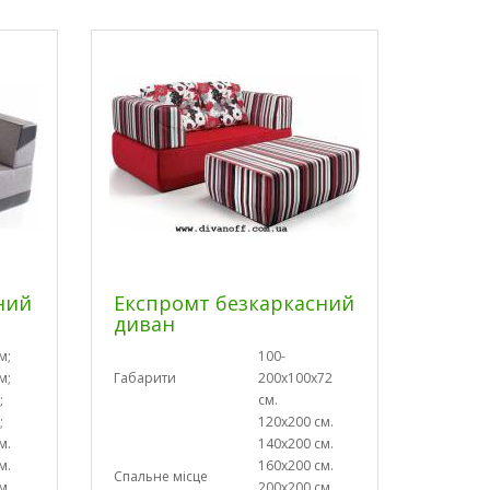
ний
Експромт безкаркасний
диван
м;
100-
м;
Габарити
200х100х72
;
см.
;
120х200 см.
м.
140х200 см.
м.
160х200 см.
Спальне місце
м.
200х200 см.