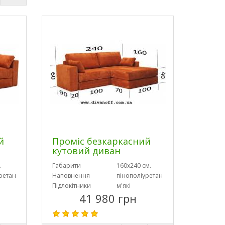
й
Проміс безкаркасний
кутовий диван
.
Габарити
160х240 см.
ретан
Наповнення
пінополіуретан
Підлокітники
м'які
41 980 грн