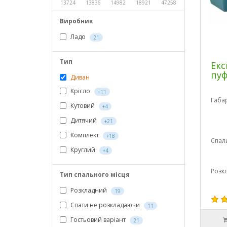
13724
13836
14982
18921
47258
Виробник
Ладо
21
Тип
Екс
пу
Диван
Крісло
+11
Габа
Кутовий
+4
Дитячий
+21
Комплект
+18
Спал
Круглий
+4
Розк
Тип спального місця
Розкладний
19
Спати не розкладаючи
11
Гостьовий варіант
21