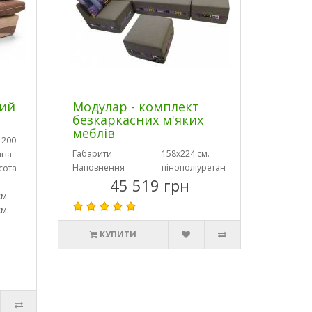
ний
Модулар - комплект
безкаркасних м'яких
меблів
 200
Габарити
158х224 см.
ина
Наповнення
пінополіуретан
сота
45 519 грн
см.
см.
КУПИТИ