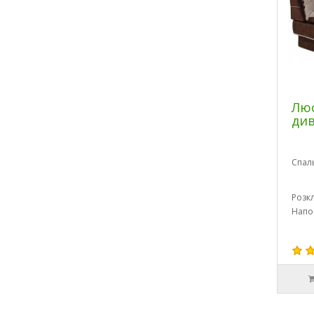
Люс
ди
Спал
Розк
Напо