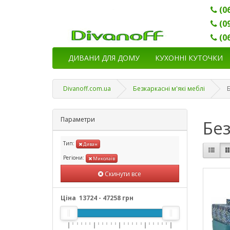
(0
(0
(0
ДИВАНИ ДЛЯ ДОМУ
КУХОННІ КУТОЧКИ
Divanoff.com.ua
Безкаркасні м'які меблі
Параметри
Без
Тип:
Диван
Регіони:
Миколаїв
Скинути все
Ціна
13724
-
47258
грн