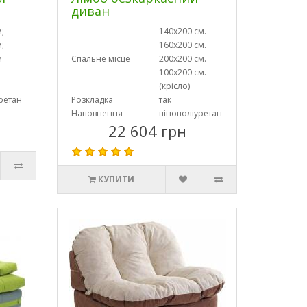
диван
;
140х200 см.
;
160х200 см.
м
Спальне місце
200х200 см.
100х200 см.
(крісло)
ретан
Розкладка
так
Наповнення
пінополіуретан
22 604 грн
КУПИТИ