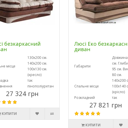
і безкаркасний
Люсі Еко безкаркас
ван
диван
130х200 см.
Довжина
140х200 см.
см. Глиб
ьне місце
Габарити
100х130 см.
95 см. Ви
(кресло)
80 см.
ладка
так
140х200 
внення
пінополіуретан
Спальне місце
100х140 
27 324 грн
(крісло)
Розкладний
так
27 821 грн
КУПИТИ
КУПИТИ