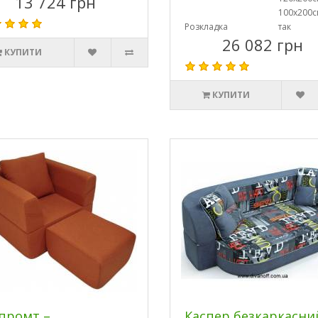
13 724 грн
100х200с
Розкладка
так
26 082 грн
КУПИТИ
КУПИТИ
промт –
Каспер безкаркасни