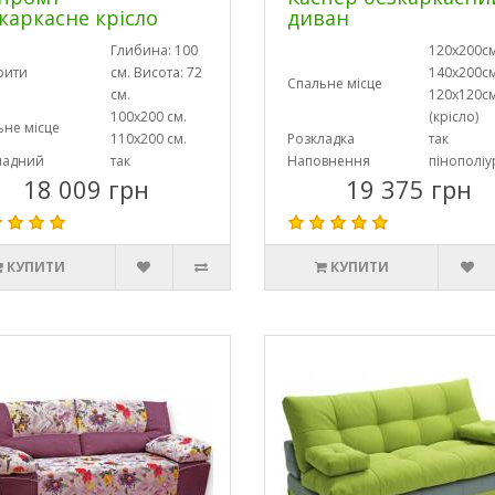
каркасне крісло
диван
Глибина: 100
120х200см
рити
см. Висота: 72
140х200см
Спальне місце
см.
120х120с
100х200 см.
(крісло)
ьне місце
110х200 см.
Розкладка
так
ладний
так
Наповнення
пінополіу
18 009 грн
19 375 грн
КУПИТИ
КУПИТИ