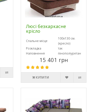
Люсі безкаркасне
крісло
100х130 см.
Спальне місце
(кресло)
Розкладка
так
Наповнення
пінополіуретан
15 401 грн
КУПИТИ