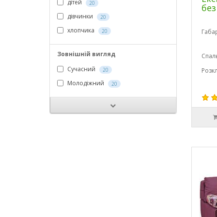
дітей
20
без
дівчинки
20
хлопчика
20
Габа
Зовнішній вигляд
Спал
Сучасний
20
Розк
Молодіжний
20