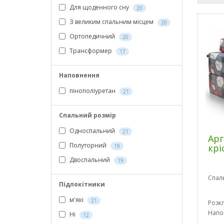
Для щоденного сну
20
З великим спальним місцем
20
Ортопедичний
20
Трансформер
17
Наповнення
пінополіуретан
21
Спальний розмір
Односпальний
21
Арг
Полуторний
крі
19
Двоспальний
19
Спал
Підлокітники
м'які
21
Розк
Напо
Ні
12