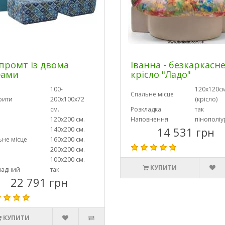
промт із двома
Іванна - безкаркасн
фами
крісло "Ладо"
100-
120х120с
Спальне місце
рити
200х100х72
(крісло)
см.
Розкладка
так
120х200 см.
Наповнення
пінополіу
14 531 грн
140х200 см.
ьне місце
160х200 см.
200х200 см.
100х200 см.
КУПИТИ
ладний
так
22 791 грн
КУПИТИ