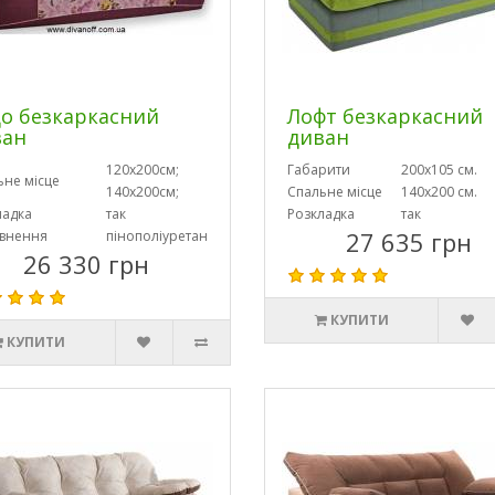
о безкаркасний
Лофт безкаркасний
ван
диван
120х200см;
Габарити
200х105 см.
ьне місце
140х200см;
Спальне місце
140х200 см.
ладка
так
Розкладка
так
27 635 грн
внення
пінополіуретан
26 330 грн
КУПИТИ
КУПИТИ