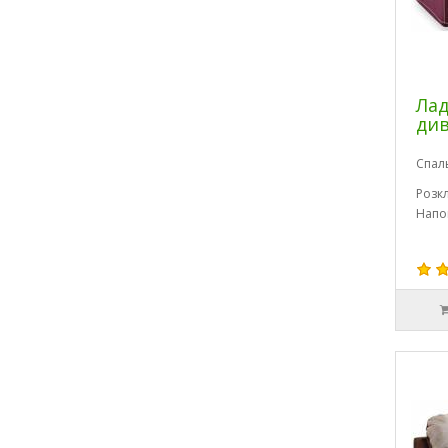
Лад
ди
Спал
Розк
Напо