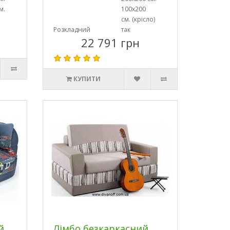
м.
100х200
см. (крісло)
Розкладний
так
22 791 грн
КУПИТИ
й
Лімбо безкаркасний