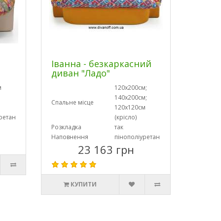
е
Іванна - безкаркасний
диван "Ладо"
м
120х200см;
140х200см;
Спальне місце
120х120см
ретан
(крісло)
Розкладка
так
Наповнення
пінополіуретан
23 163 грн
КУПИТИ