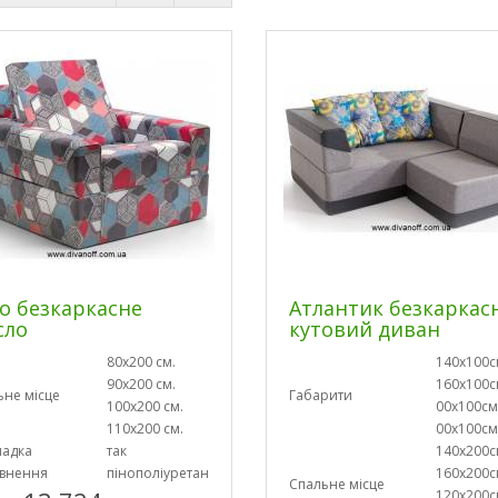
о безкаркасне
Атлантик безкаркас
сло
кутовий диван
80х200 см.
140х100с
90х200 см.
160х100с
ьне місце
Габарити
100х200 см.
00х100см
110х200 см.
00х100см
ладка
так
140х200с
внення
пінополіуретан
160х200с
Спальне місце
120х200с