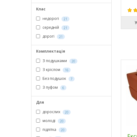
Клас
недорогі
21
середній
21
дорогі
21
Комплектація
З подушками
20
З кріслом
16
Без подушок
7
З пуфом
6
Для
дорослих
20
молоді
20
підлітка
20
Екс