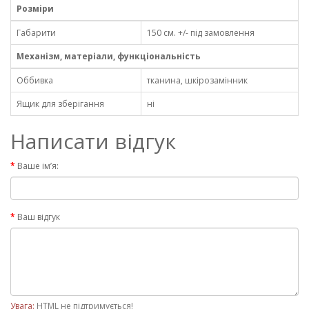
Розміри
Габарити
150 см. +/- під замовлення
Механізм, матеріали, функціональність
Оббивка
тканина, шкірозамінник
Ящик для зберігання
ні
Написати відгук
Ваше ім’я:
Ваш відгук
Увага:
HTML не підтримується!