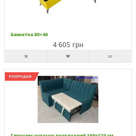
Банкетка 80×40
4 605 грн
РОЗПРОДАЖ
Геркулес куточок розкладний 160х123 см.