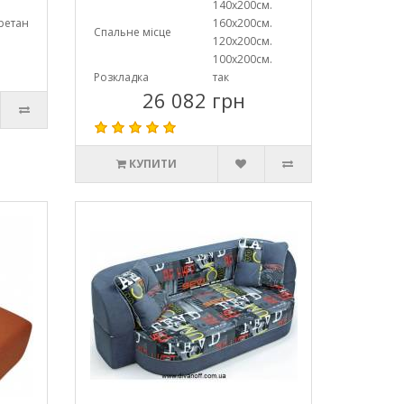
140х200см.
ретан
160х200см.
Спальне місце
120х200см.
100х200см.
Розкладка
так
26 082 грн
КУПИТИ