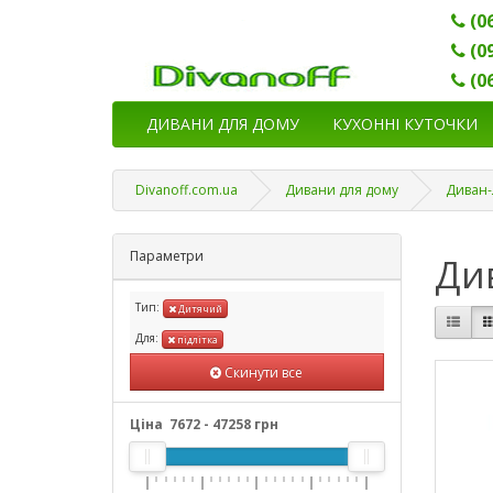
(0
(0
(0
ДИВАНИ ДЛЯ ДОМУ
КУХОННІ КУТОЧКИ
Divanoff.com.ua
Дивани для дому
Диван-
Параметри
Див
Тип:
Дитячий
Для:
підлітка
Скинути все
Ціна
7672
-
47258
грн