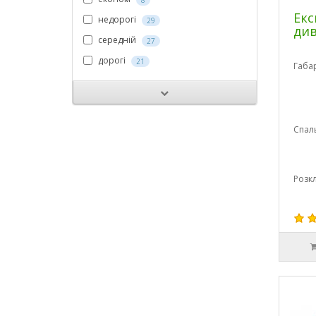
8
Екс
недорогі
29
ди
середній
27
дорогі
21
Габа
Спал
Розк