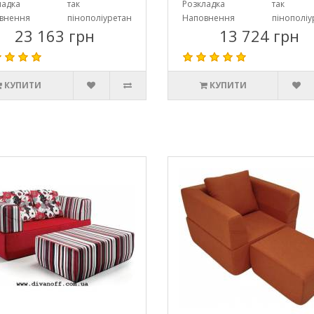
ладка
так
Розкладка
так
внення
пінополіуретан
Наповнення
пінополіу
23 163 грн
13 724 грн
КУПИТИ
КУПИТИ