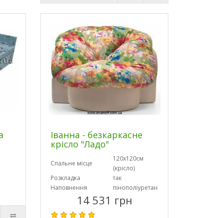
а
Іванна - безкаркасне
крісло "Ладо"
120х120см
Спальне місце
(крісло)
Розкладка
так
Наповнення
пінополіуретан
14 531 грн