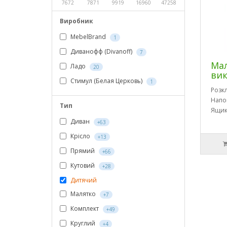
7672
7871
9919
16960
47258
Виробник
MebelBrand
1
Диванофф (Divanoff)
7
Ма
Ладо
20
вик
Стимул (Белая Церковь)
1
Розк
Напо
Тип
Ящик
Диван
+63
Крісло
+13
Прямий
+66
Кутовий
+28
Дитячий
Малятко
+7
Комплект
+49
Круглий
+4