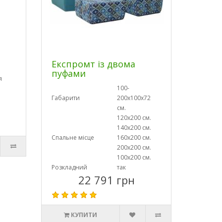
Експромт із двома
пуфами
я
100-
Габарити
200х100х72
см.
120х200 см.
140х200 см.
Спальне місце
160х200 см.
200х200 см.
100х200 см.
Розкладний
так
22 791 грн
КУПИТИ