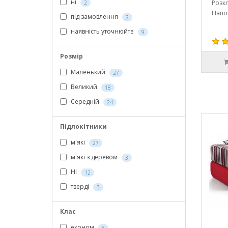
ні
Розк
2
Напо
під замовлення
2
наявність уточнюйте
9
Розмір
Маленький
27
Великий
18
Середній
24
Підлокітники
м'які
27
м'які з деревом
3
Ні
12
тверді
3
Клас
економ