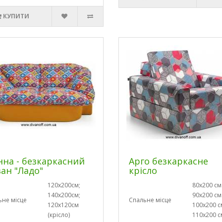
КУПИТИ
нна - безкаркасний
Арго безкаркасне
ан "Ладо"
крісло
120х200см;
80х200 см
140х200см;
90х200 см
ьне місце
Спальне місце
120х120см
100х200 с
(крісло)
110х200 с