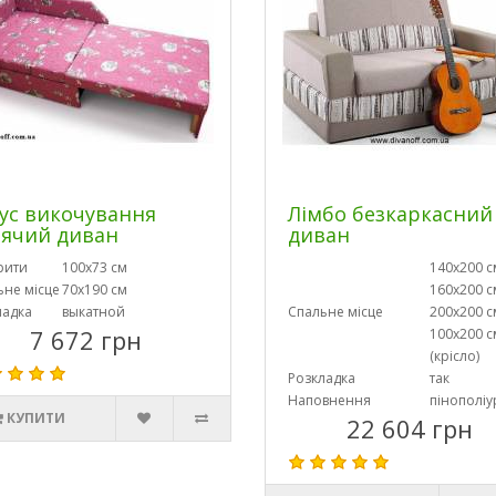
ус викочування
Лімбо безкаркасний
ячий диван
диван
рити
100х73 см
140х200 с
ьне місце
70х190 см
160х200 с
ладка
выкатной
Спальне місце
200х200 с
7 672 грн
100х200 с
(крісло)
Розкладка
так
Наповнення
пінополіу
КУПИТИ
22 604 грн