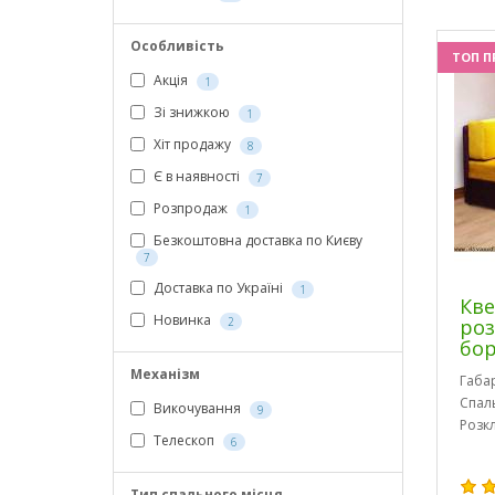
Особливість
ТОП П
Акція
1
Зі знижкою
1
Хіт продажу
8
Є в наявності
7
Розпродаж
1
Безкоштовна доставка по Києву
7
Доставка по Україні
1
Кве
Новинка
2
роз
бо
Механізм
Габа
Спал
Викочування
9
Розк
Телескоп
6
Тип спального місця