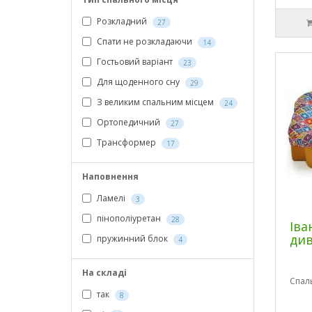
Розкладний
27
Спати не розкладаючи
14
Гостьовий варіант
23
Для щоденного сну
29
З великим спальним місцем
24
Ортопедичний
27
Трансформер
17
Наповнення
Ламелі
3
пінополіуретан
28
Іва
див
пружинний блок
4
На складі
Спал
так
8