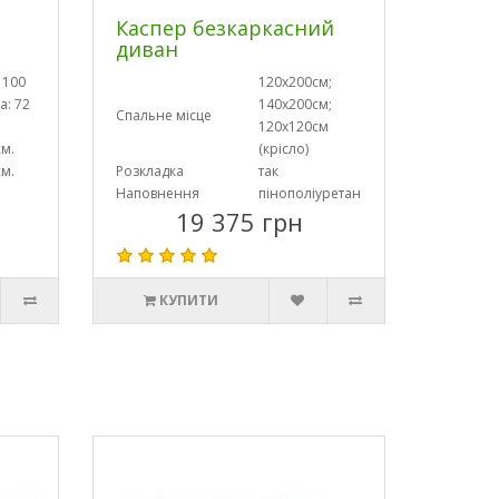
Каспер безкаркасний
диван
 100
120х200см;
а: 72
140х200см;
Спальне місце
120х120см
см.
(крісло)
см.
Розкладка
так
Наповнення
пінополіуретан
19 375 грн
КУПИТИ