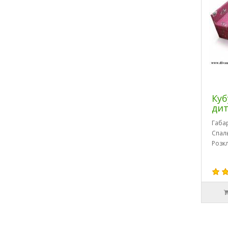
Куб
дит
Габа
Спал
Розк