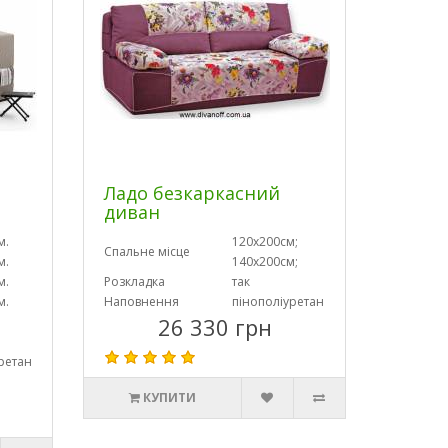
Ладо безкаркасний
диван
м.
120х200см;
Спальне місце
м.
140х200см;
м.
Розкладка
так
м.
Наповнення
пінополіуретан
26 330 грн
ретан
КУПИТИ