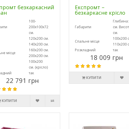
промт безкаркасний
Експромт –
ван
безкаркасне крісло
100-
Глибина:
рити
200х100х72
Габарити
см. Висот
см.
см.
120х200 см.
100х200 
Спальне місце
140х200 см.
110х200 
160х200 см.
Розкладний
так
ьне місце
18 009 грн
200х200 см.
100х200
см. (крісло)
ладний
так
КУПИТИ
22 791 грн
КУПИТИ