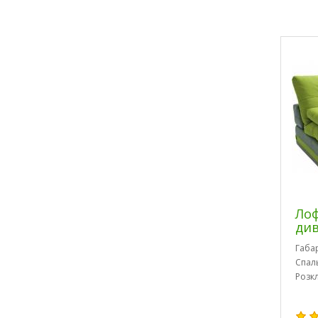
Лоф
ди
Габа
Спал
Розк