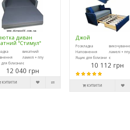
лютка диван
Джой
атний "Стимул"
Розкладка
викочуванн
ладка
викатний
Наповнення
ламелі + ппу
внення
ламелі + ппу
Ящик для білизни
є
 для білизни
є
10 112 грн
12 040 грн
КУПИТИ
КУПИТИ