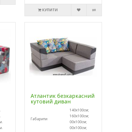
КУПИТИ
Атлантик безкаркасний
кутовий диван
.
140х100см;
.
160х100см;
Габарити
м.
00х100см;
м.
00х100см;