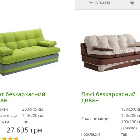
КУПИТИ
т безкаркасний
Люсі безкаркасний
ван
диван
рити
200х105 см.
130х200 с
ьне місце
140х200 см.
140х200 с
Спальне місце
ладка
так
100х130 с
27 635 грн
(кресло)
Розкладка
так