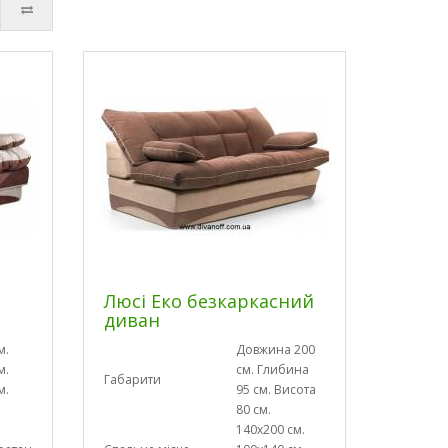
Люсі Еко безкаркасний
диван
м.
Довжина 200
м.
см. Глибина
Габарити
м.
95 см. Висота
80 см.
140х200 см.