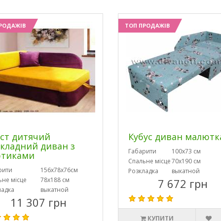
РОДАЖІВ
ТОП ПРОДАЖІВ
ст дитячий
Кубус диван малютк
кладний диван з
Габарити
100х73 см
ртиками
Спальне місце
70х190 см
рити
156х78х76см
Розкладка
выкатной
ьне місце
78х188 см
7 672 грн
ладка
выкатной
11 307 грн
КУПИТИ