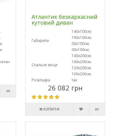
Атлантик безкаркасний
кутовий диван
.
140х100см;
.
160х100см;
Габарити
м.
00х100см;
м.
00х100см;
140х200см.
ретан
160х200см.
Спальне місце
120х200см.
100х200см.
Розкладка
так
26 082 грн
КУПИТИ