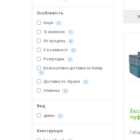
Особливість
Акція
1
Зі знижкою
1
Хіт продажу
6
Є в наявності
5
Розпродаж
1
Безкоштовна доставка по Києву
5
Доставка по Україні
2
Новинка
3
Вид
Екс
диван
пу
1
Конструкція
Габа