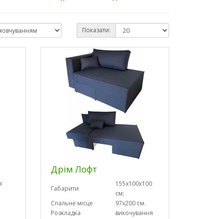
Показати:
Дрім Лофт
я
155х100х100
Габарити
см;
Спальне місце
97х200 см.
Розкладка
викочування