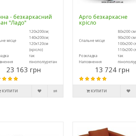
нна - безкаркасний
Арго безкаркасне
ан "Ладо"
крісло
120х200см;
80х200 см
140х200см;
90х200 см
ьне місце
Спальне місце
120х120см
100х200 с
(крісло)
110х200 с
ладка
так
Розкладка
так
внення
пінополіуретан
Наповнення
пінополіу
23 163 грн
13 724 грн
КУПИТИ
КУПИТИ