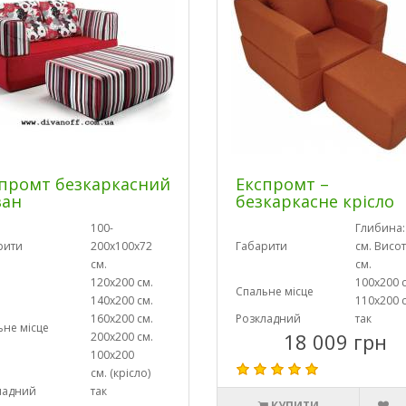
промт безкаркасний
Експромт –
ван
безкаркасне крісло
100-
Глибина:
рити
200х100х72
Габарити
см. Висот
см.
см.
120х200 см.
100х200 
Спальне місце
140х200 см.
110х200 
160х200 см.
Розкладний
так
ьне місце
18 009 грн
200х200 см.
100х200
см. (крісло)
ладний
так
КУПИТИ