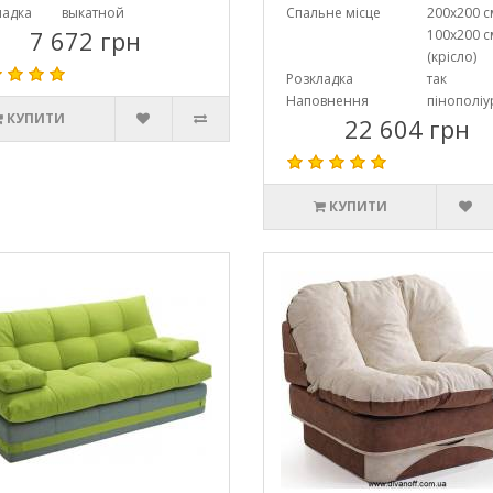
ладка
выкатной
Спальне місце
200х200 с
7 672 грн
100х200 с
(крісло)
Розкладка
так
Наповнення
пінополіу
КУПИТИ
22 604 грн
КУПИТИ