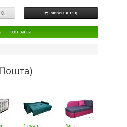
Товарів: 0 (0 грн)
А
КОНТАКТИ
 Пошта)
чні
Розкладні
Дитячі