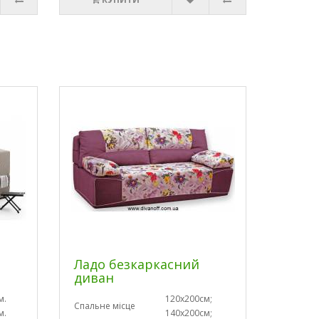
Ладо безкаркасний
диван
м.
120х200см;
Спальне місце
м.
140х200см;