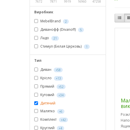
7672
7871
9919
16960
47258
Виробник
MebelBrand
2
Диванофф (Divanoff)
5
Ладо
21
Стимул (Белая Церковь)
1
Тип
Диван
+58
Крісло
+13
Прямий
+52
Кутовий
+34
Ма
Дитячий
вик
Малятко
+6
Розк
Комплект
+42
Напо
Ящик
Круглий
+4