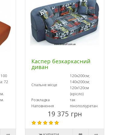
Каспер безкаркасний
диван
 100
120х200см;
а: 72
140х200см;
Спальне місце
120х120см
см.
(крісло)
см.
Розкладка
так
Наповнення
пінополіуретан
19 375 грн
КУПИТИ