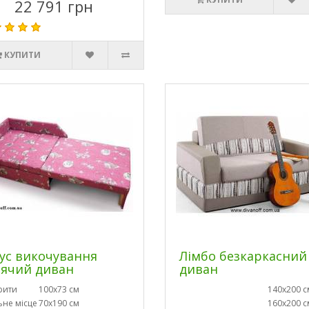
22 791 грн
КУПИТИ
ус викочування
Лімбо безкаркасний
ячий диван
диван
рити
100х73 см
140х200 с
ьне місце
70х190 см
160х200 с