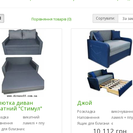
Сортувати:
Порівняння товарів (0)
лютка диван
Джой
атний "Стимул"
Розкладка
викочуванн
ладка
викатний
Наповнення
ламелі + ппу
внення
ламелі + ппу
Ящик для білизни
є
 для білизни
є
10 112 грн