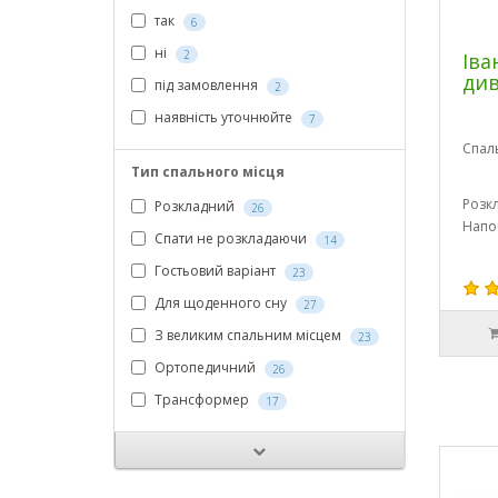
так
6
ні
2
Іва
див
під замовлення
2
наявність уточнюйте
7
Спал
Тип спального місця
Розк
Розкладний
26
Напо
Спати не розкладаючи
14
Гостьовий варіант
23
Для щоденного сну
27
З великим спальним місцем
23
Ортопедичний
26
Трансформер
17