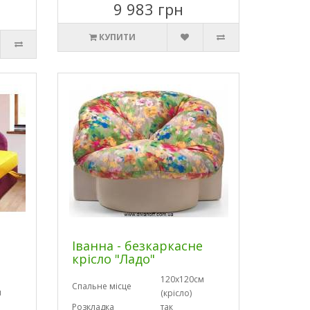
9 983 грн
КУПИТИ
Іванна - безкаркасне
крісло "Ладо"
120х120см
Спальне місце
м
(крісло)
Розкладка
так