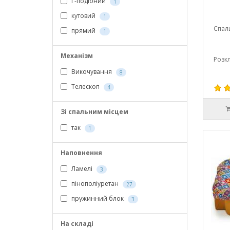
Г-подібний
1
кутовий
1
Спал
прямий
1
Механізм
Розк
Викочування
8
Телескоп
4
Зі спальним місцем
так
1
Наповнення
Ламелі
3
пінополіуретан
27
пружинний блок
3
На складі