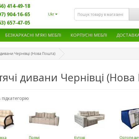
66) 414-49-18
97) 904-16-65
Ukr
63) 657-47-05
БЕЗКАРКАСНІ М'ЯКІ МЕБЛІ
КОРПУСНІ МЕБЛІ
ДОСТАВК
 дивани Чернівці (Нова Пошта)
ячі дивани Чернівці (Нова
 підкатегорію
іжка
Прямі
Кутові
Ортопеди