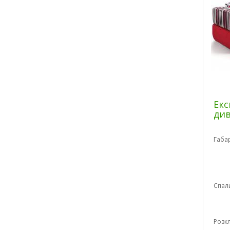
Екс
ди
Габа
Спал
Розк