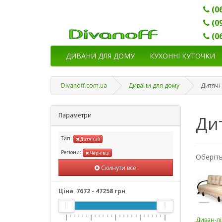
(0
(0
(0
ДИВАНИ ДЛЯ ДОМУ
КУХОННІ КУТОЧКИ
Divanoff.com.ua
Дивани для дому
Дитячі
Параметри
Дит
Тип:
Дитячий
Регіони:
Чернівці
Оберіть
Скинути все
Ціна
7672
-
47258
грн
Диван-л