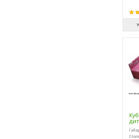
Куб
дит
Габа
Спал