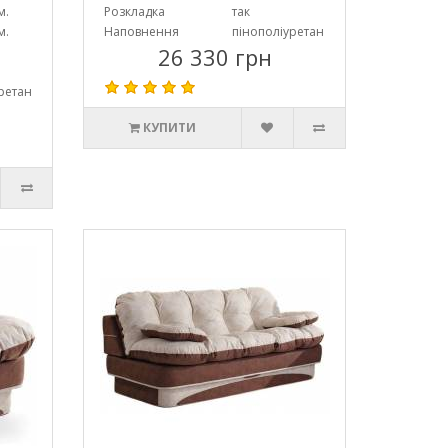
м.
Розкладка
так
м.
Наповнення
пінополіуретан
26 330 грн
ретан
КУПИТИ