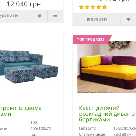
12 040 грн
КУПИТИ
КУПИТИ
ТОП ПРОДАЖІВ
промт із двома
Квест дитячий
фами
розкладний диван з
бортиками
100-
Габарити
156х78х76с
рити
200х100х72
Спальне місце
78х188 см
см.