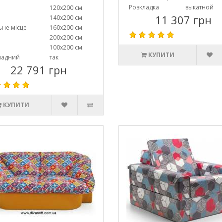
Розкладка
выкатной
120х200 см.
11 307 грн
140х200 см.
ьне місце
160х200 см.
200х200 см.
100х200 см.
КУПИТИ
ладний
так
22 791 грн
КУПИТИ