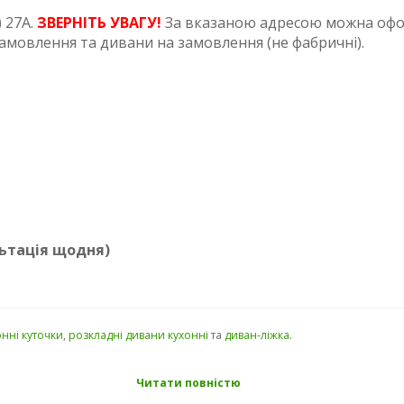
 27А.
ЗВЕРНІТЬ УВАГУ!
За вказаною адресою можна офор
амовлення та дивани на замовлення (не фабричні).
ультація щодня)
онні куточки
,
розкладні дивани кухонні
та
диван-ліжка
.
Читати повністю