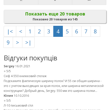
Показать еще 20 товаров
Показано 20 товаров из 145
|<
<
1
2
3
4
5
6
7
8
9
>
>|
Відгуки покупців
Sergey
16.01.2021
⭐ 5/5
Скіф 4-550 книжковий стелаж
Подскажите фактическую ширину полок? И 55 см общая ширина -
это с учетом выходящих за края полок, или ширина металлической
конструкции? Добрый день, Sergey. 550 мм это ширина полки...
Юлия
10.10.2016
⭐ 5/5
Л-10 письмовий стіл