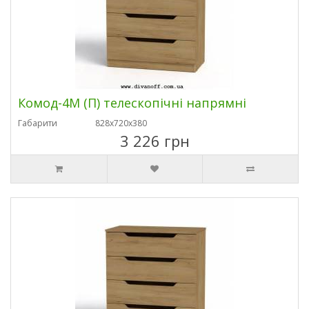
Комод-4М (П) телескопічні напрямні
Габарити
828х720х380
3 226 грн