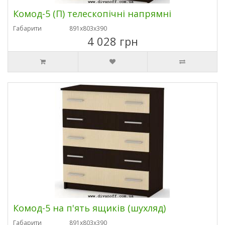
Комод-5 (П) телескопічні напрямні
Габарити
891х803х390
4 028 грн
Комод-5 на п'ять ящиків (шухляд)
Габарити
891х803х390