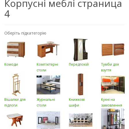
Корпусні меблі страница
4
Оберіть підкатегорію
Комоди
Комп'ютерні
Передпокій
Тумби для
столи
взуття
Вішалки для
Журнальні
Книжкові
Кухні на
підлоги
столи
шафи
замовлення