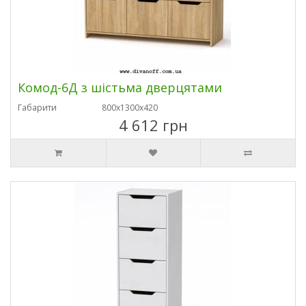
Комод-6Д з шістьма дверцятами
Габарити
800х1300х420
4 612 грн