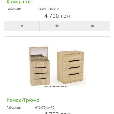
Комод-стіл
Габарити
744х1060х412
4 700 грн
Комод-Трюмо
Габарити
916х704х470