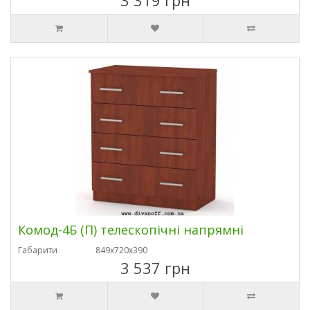
3 319 грн
Комод-4Б (П) телескопічні напрямні
Габарити
849х720х390
3 537 грн