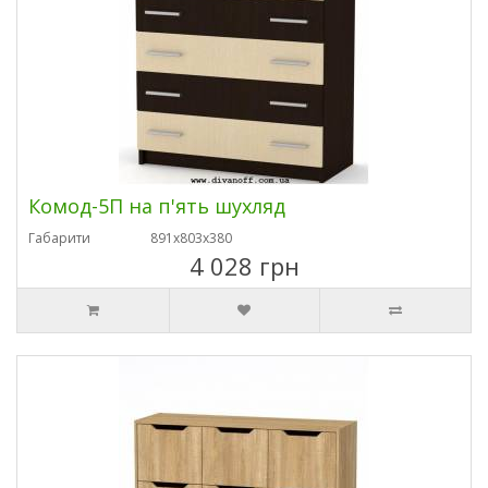
Комод-5П на п'ять шухляд
Габарити
891х803х380
4 028 грн