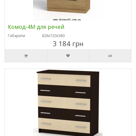
Комод-4М для речей
Габарити
828х720х380
3 184 грн