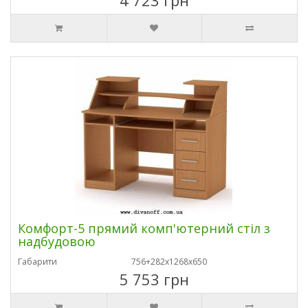
4 723 грн
Комфорт-5 прямий комп'ютерний стіл з
надбудовою
Габарити
756+282х1268х650
5 753 грн