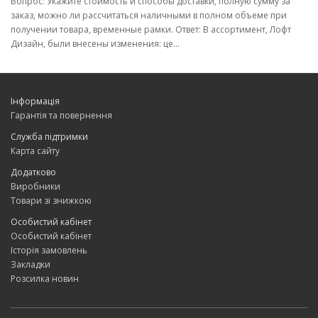
Вопрос: Укажите стоимость и способы доставки, полную сумму за
заказ, можно ли рассчитаться наличными в полном объеме при
получении товара, временные рамки. Ответ: В ассортимент, Лофт
Дизайн, были внесены изменения: це...
Інформація
Гарантія та повернення
Служба підтримки
Карта сайту
Додатково
Виробники
Товари зі знижкою
Особистий кабінет
Особистий кабінет
Історія замовлень
Закладки
Розсилка новин