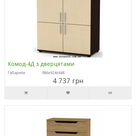
Комод-4Д з дверцятами
Габарити
986х924х448
4 737 грн