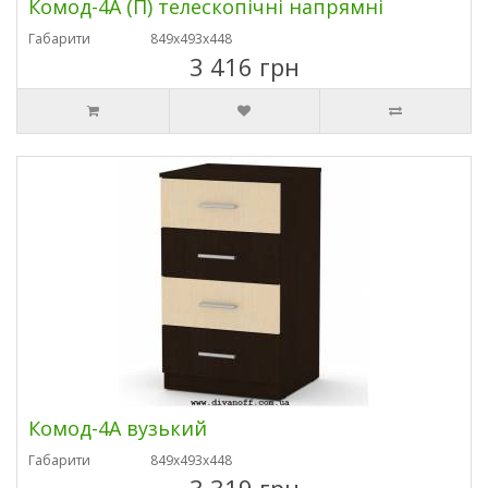
Комод-4А (П) телескопічні напрямні
Габарити
849х493х448
3 416 грн
Комод-4А вузький
Габарити
849х493х448