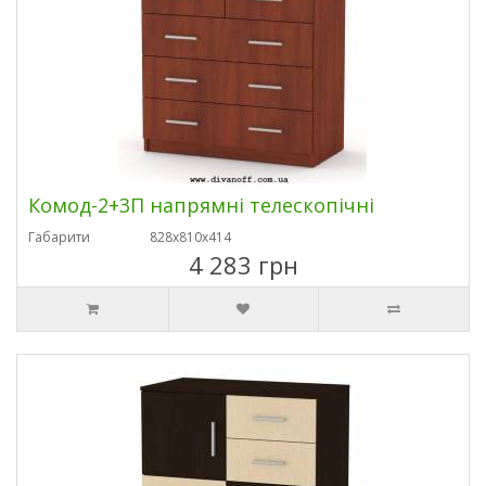
Комод-2+3П напрямні телескопічні
Габарити
828х810х414
4 283 грн