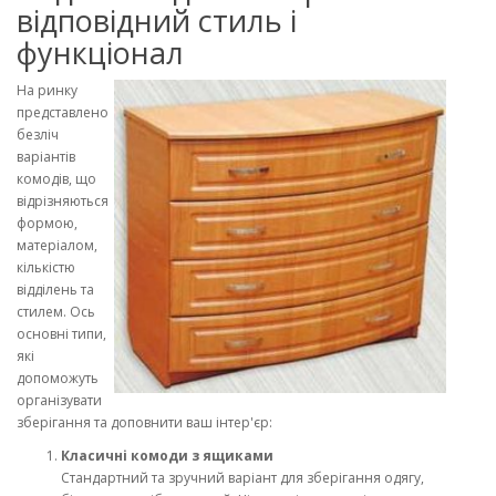
відповідний стиль і
функціонал
На ринку
представлено
безліч
варіантів
комодів, що
відрізняються
формою,
матеріалом,
кількістю
відділень та
стилем. Ось
основні типи,
які
допоможуть
організувати
зберігання та доповнити ваш інтер'єр:
Класичні комоди з ящиками
Стандартний та зручний варіант для зберігання одягу,