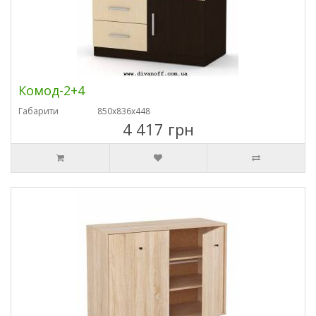
Комод-2+4
Габарити
850х836х448
4 417 грн