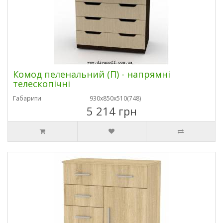
Комод пеленальний (П) - напрямні
телескопічні
Габарити
930х850х510(748)
5 214 грн