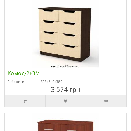
Комод-2+3М
Габарити
828х810х380
3 574 грн