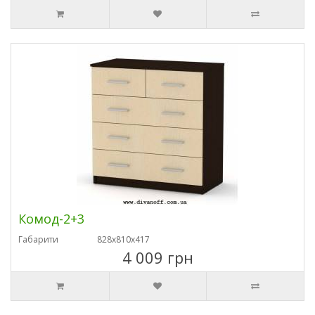
Комод-2+3
Габарити
828х810х417
4 009 грн