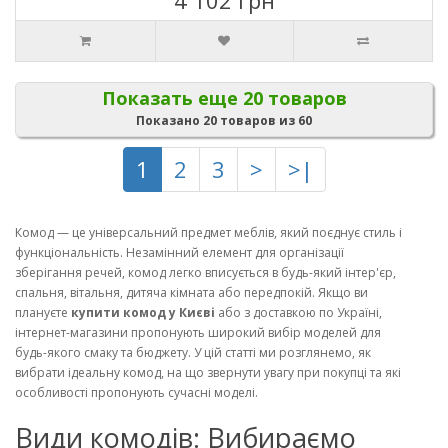
4 102 грн
Показать еще 20 товаров
Показано 20 товаров из 60
1
2
3
>
>|
Комод — це універсальний предмет меблів, який поєднує стиль і
функціональність. Незамінний елемент для організації
зберігання речей, комод легко вписується в будь-який інтер'єр,
спальня, вітальня, дитяча кімната або передпокій. Якщо ви
плануєте
купити комод у Києві
або з доставкою по Україні,
інтернет-магазини пропонують широкий вибір моделей для
будь-якого смаку та бюджету. У цій статті ми розглянемо, як
вибрати ідеальну комод, на що звернути увагу при покупці та які
особливості пропонують сучасні моделі.
Види комодів: Вибираємо