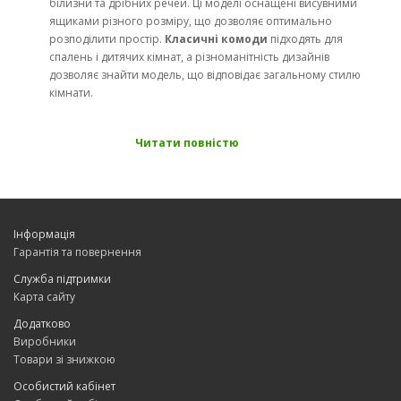
білизни та дрібних речей. Ці моделі оснащені висувними
ящиками різного розміру, що дозволяє оптимально
розподілити простір.
Класичні комоди
підходять для
спалень і дитячих кімнат, а різноманітність дизайнів
дозволяє знайти модель, що відповідає загальному стилю
кімнати.
Комоди з дверцятами та полицями
Відмінно підходять для вітальні або передпокою. У таких
Читати повністю
моделях, крім ящиків, можуть бути передбачені закриті
полиці, які дозволяють розмістити предмети декору або
зберігати необхідні речі. Це багатофункціональне
рішення, яке поєднує зберігання та можливість
красивого оформлення.
Інформація
Гарантія та повернення
Високі комоди
Якщо вам потрібно більше місця для зберігання, але
Служба підтримки
місця в кімнаті небагато,
високий комод
стане чудовим
Карта сайту
вибором. Високі та вузькі моделі заощадять місце,
Додатково
забезпечивши достатньо відділень для всіх потрібних
Виробники
речей. Такі комоди чудово підходять для невеликих
Товари зі знижкою
спалень або коридорів.
Особистий кабінет
Комоди під телевізор