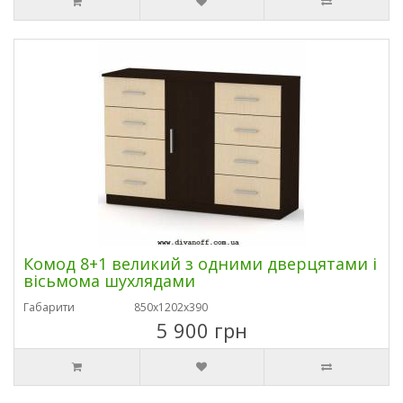
Комод 8+1 великий з одними дверцятами і
вісьмома шухлядами
Габарити
850х1202х390
5 900 грн