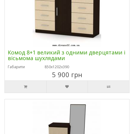
Комод 8+1 великий з одними дверцятами і
вісьмома шухлядами
Габарити
850х1202х390
5 900 грн