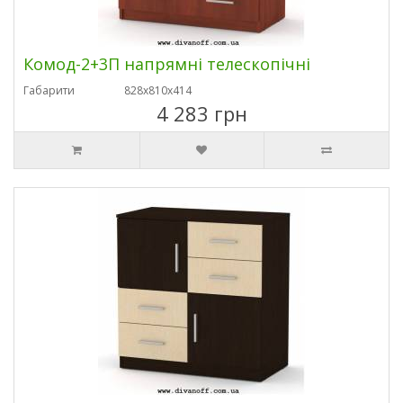
Комод-2+3П напрямні телескопічні
Габарити
828х810х414
4 283 грн