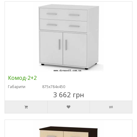
Комод-2+2
Габарити
875х784х450
3 662 грн