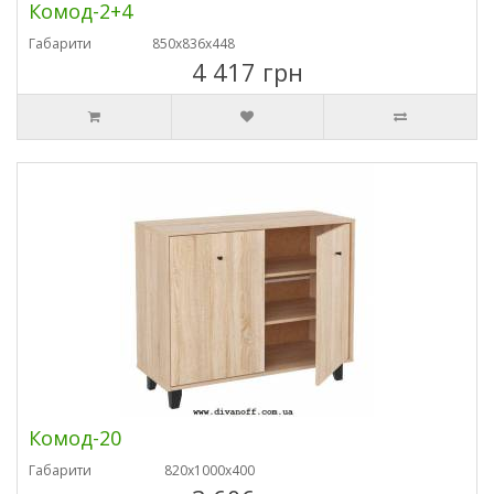
Комод-2+4
Габарити
850х836х448
4 417 грн
Комод-20
Габарити
820х1000х400