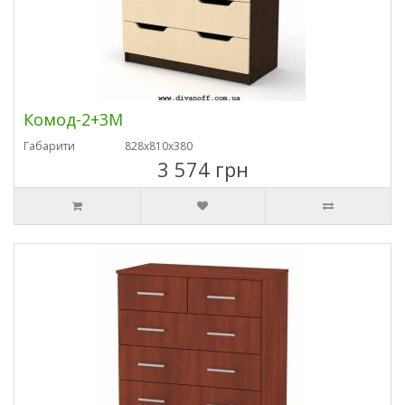
Комод-2+3М
Габарити
828х810х380
3 574 грн