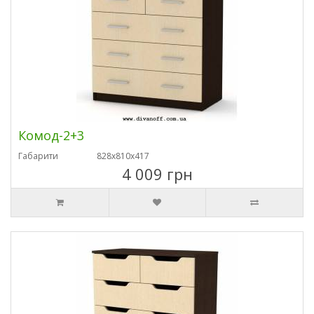
Комод-2+3
Габарити
828х810х417
4 009 грн